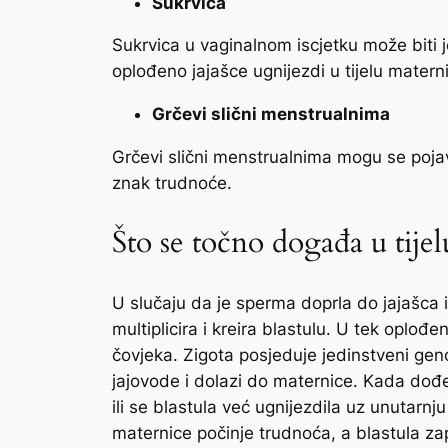
Sukrvica
Sukrvica u vaginalnom iscjetku može biti 
oplođeno jajašce ugnijezdi u tijelu matern
Grčevi slični menstrualnima
Grčevi slični menstrualnima mogu se pojav
znak trudnoće.
Što se točno događa u tije
U slučaju da je sperma doprla do jajašca 
multiplicira i kreira blastulu. U tek oplođe
čovjeka. Zigota posjeduje jedinstveni gen
jajovode i dolazi do maternice. Kada dođe
ili se blastula već ugnijezdila uz unutarn
maternice počinje trudnoća, a blastula zap