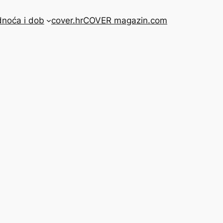
dnoća i dob
cover.hr
COVER magazin.com