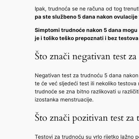
Ipak, trudnoća se ne računa od tog trenu
pa ste službeno 5 dana nakon ovulacije
Simptomi trudnoće nakon 5 dana mogu zna
je i toliko teško prepoznati i bez testov
Što znači negativan test z
Negativan test za trudnoću 5 dana nakon o
te će već sljedeći test ili nekoliko testo
trudnoće se zna bitno razlikovati u različ
izostanka menstruacije.
Što znači pozitivan test z
Testovi za trudnoću su vrlo rijetko lažno p