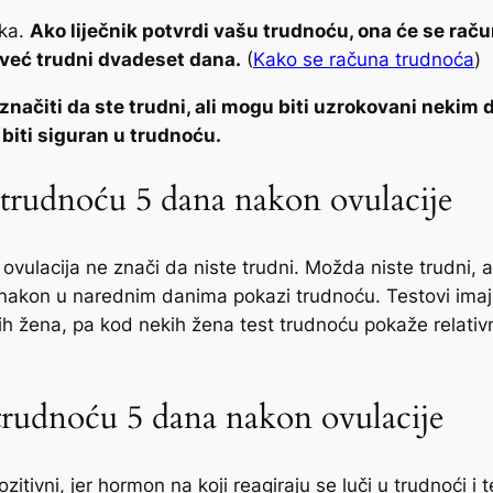
tka.
Ako liječnik potvrdi vašu trudnoću, ona će se rač
 već trudni dvadeset dana.
(
Kako se računa trudnoća
)
čiti da ste trudni, ali mogu biti uzrokovani nekim d
a biti siguran u trudnoću.
a trudnoću 5 dana nakon ovulacije
vulacija ne znači da niste trudni. Možda niste trudni, 
va nakon u narednim danima pokazi trudnoću. Testovi imaj
itih žena, pa kod nekih žena test trudnoću pokaže relati
a trudnoću 5 dana nakon ovulacije
ozitivni, jer hormon na koji reagiraju se luči u trudnoći 