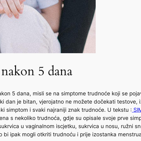
 nakon 5 dana
on 5 dana, misli se na simptome trudnoće koji se pojav
i dan je bitan, vjerojatno ne možete dočekati testove, iz
aki simptom i svaki najraniji znak trudnoće. U tekstu :
SIM
žena s nekoliko trudnoća, gdje su opisale svoje prve sim
rvica u vaginalnom iscjetku, sukrvica u nosu, ružni sno
bi ipak mogli otkriti trudnoću i prije izostanka menstrua