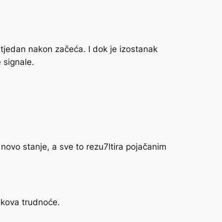
tjedan nakon začeća. I dok je izostanak
 signale.
novo stanje, a sve to rezu7ltira pojačanim
nakova trudnoće.