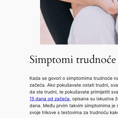
Simptomi trudnoće
Kada se govori o simptomima trudnoće nak
začeća. Ako pokušavate ostati trudni, svak
da ste trudni, te pokušavate primijetiti sv
15 dana od začeća
, opisana su iskustva 
dana. Među prvim takvim simptomima je suk
svoje trikove s testovima za trudnoću kako 