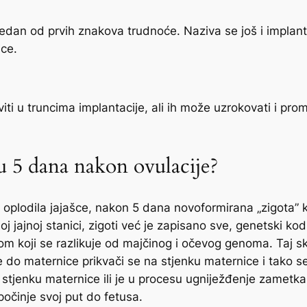
jedan od prvih znakova trudnoće. Naziva se još i implant
ice.
iti u truncima implantacije, ali ih može uzrokovati i pr
lu 5 dana nakon ovulacije?
i oplodila jajašce, nakon 5 dana novoformirana „zigota”
noj jajnoj stanici, zigoti već je zapisano sve, genetski kod
om koji se razlikuje od majčinog i očevog genoma. Taj sk
 do maternice prikvači se na stjenku maternice i tako se
ju stjenku maternice ili je u procesu ugniježđenje zamet
očinje svoj put do fetusa.