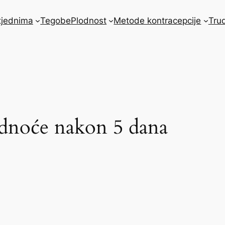
tjednima
Tegobe
Plodnost
Metode kontracepcije
Tru
dnoće nakon 5 dana