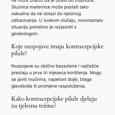
ne mora značiti da je došlo do trudnoće.
Sluznica maternice može postati tako
oskudna da ne dolazi do njezinog
odbacivanja. U svakom slučaju, novonastalu
situaciju potrebno je razjasniti s
ginekologom.
Koje nuspojave imaju kontracepcijske
pilule?
Nuspojave su obično bezazlene i najčešće
prestaju u prva tri mjeseca korištenja. Mogu
se javiti mučnina, napetost dojki, blaga
glavobolja ili promjene raspoloženja.
Kako kontracepcijske pilule djeluju
na tjelesnu težinu?