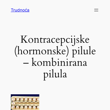
Skoči
Trudnoća
do
sadržaja
Kontracepcijske
(hormonske) pilule
– kombinirana
pilula