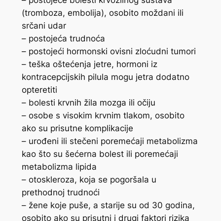
– postojeće bolesti krvožilnog sustava
(tromboza, embolija), osobito moždani ili
srčani udar
– postojeća trudnoća
– postojeći hormonski ovisni zloćudni tumori
– teška oštećenja jetre, hormoni iz
kontracepcijskih pilula mogu jetra dodatno
opteretiti
– bolesti krvnih žila mozga ili očiju
– osobe s visokim krvnim tlakom, osobito
ako su prisutne komplikacije
– urođeni ili stečeni poremećaji metabolizma
kao što su šećerna bolest ili poremećaji
metabolizma lipida
– otoskleroza, koja se pogoršala u
prethodnoj trudnoći
– žene koje puše, a starije su od 30 godina,
osobito ako su prisutni i drugi faktori rizika