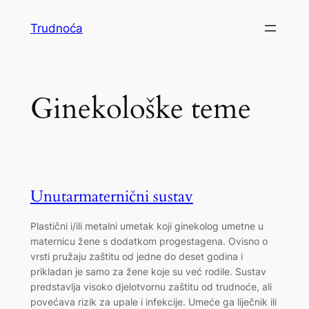
Skoči
Trudnoća
do
sadržaja
Ginekološke teme
Unutarmaternični sustav
Plastični i/ili metalni umetak koji ginekolog umetne u
maternicu žene s dodatkom progestagena. Ovisno o
vrsti pružaju zaštitu od jedne do deset godina i
prikladan je samo za žene koje su već rodile. Sustav
predstavlja visoko djelotvornu zaštitu od trudnoće, ali
povećava rizik za upale i infekcije. Umeće ga liječnik ili