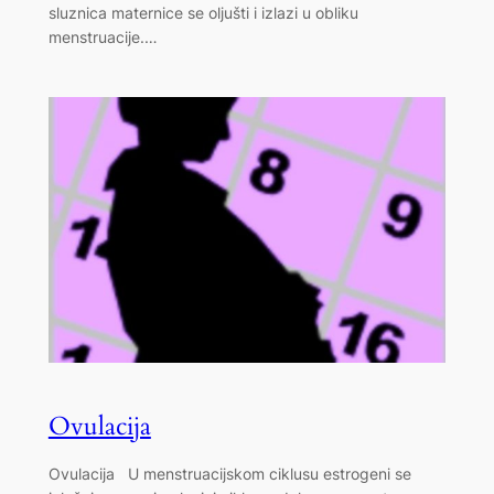
sluznica maternice se oljušti i izlazi u obliku
menstruacije.…
Ovulacija
Ovulacija U menstruacijskom ciklusu estrogeni se