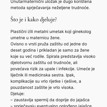
Unutarmaternični uložak je dugo korištena
metoda sprječavanja neželjene trudnoće.
Što je i kako djeluje?
Plastični i/ili metalni umetak koji ginekolog
umetne u maternicu žene.
Ovisno o vrsti pruža zaštitu od jedne do
deset godina i prikladan je samo za žene
koje su već rodile. Spirala predstavlja visoko
djelotvornu zaštitu od trudnoće, ali
povećava rizik za upale i infekcije. Umeće je
liječnik ili medicinska sestra. Ipak,
komplikacije su vrlo rijetke i rješive, a
pouzdanost zaštite je vrlo visoka.
Djeluje:
– zaustavlja spermij da doprije do jajašca
– sprječavaju eventualno oplođeno jajašce