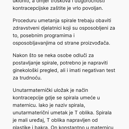
ukloniti, a omjer troškova i dugoročnosti
kontracepcijske zaštite je vrlo povoljan.
Proceduru umetanja spirale trebaju obaviti
zdravstveni djelatnici koji su osposobljeni za
to, posebnim programima i
osposobljavanjima od strane proizvođača.
Nakon što se neka osobe odluči za
postavljanje spirale, potrebno je napraviti
ginekološki pregled, ali i imati negativan test
za trudnoću.
Unutarmaternički uložak je način
kontracepcije gdje se spirala umeće u
maternicu. Iako je naziv spirala,
unutarmaterični umetak je T oblika. Spirala
je mali uređaj, T oblika napravljen od
plastike i bakra. On konstantno u maternicu