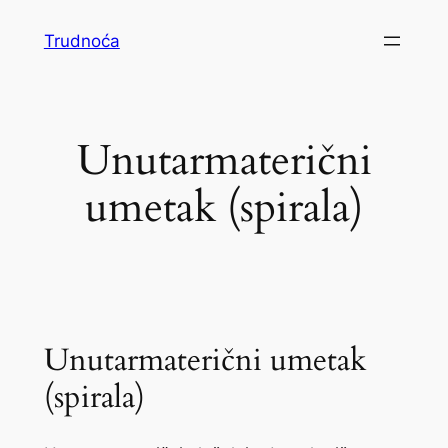
Skoči
Trudnoća
do
sadržaja
Unutarmaterični
umetak (spirala)
Unutarmaterični umetak
(spirala)