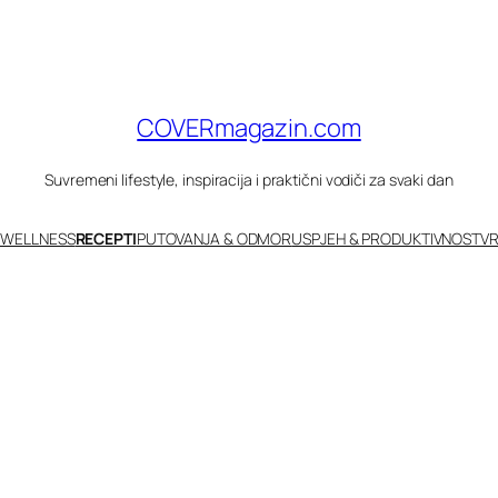
COVERmagazin.com
Suvremeni lifestyle, inspiracija i praktični vodiči za svaki dan
 WELLNESS
RECEPTI
PUTOVANJA & ODMOR
USPJEH & PRODUKTIVNOST
VR