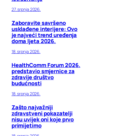
27. srpnja 2026.
Zaboravite savršeno
usklađene interijere: Ovo
je najveći trend uređenja
doma ljeta 2026.
18. srpnja 2026.
HealthComm Forum 2026.
predstavio smjernice za
zdravije društvo
budućnosti
18. srpnja 2026.
Zašto najvažniji
zdravstveni pokazatelji
nisu uvijek oni koje prvo
primijetimo
18. srpnja 2026.