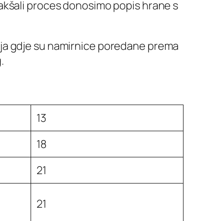
lakšali proces donosimo popis hrane s
ija gdje su namirnice poredane prema
.
13
18
21
21