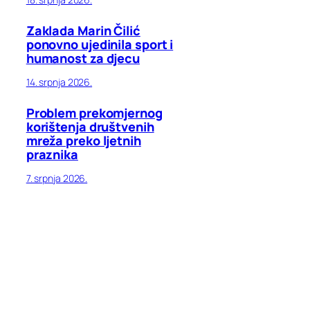
Zaklada Marin Čilić
ponovno ujedinila sport i
humanost za djecu
14. srpnja 2026.
Problem prekomjernog
korištenja društvenih
mreža preko ljetnih
praznika
7. srpnja 2026.