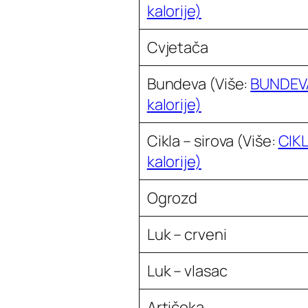
kalorije)
Cvjetača
Bundeva
(Više:
BUNDEV
kalorije)
Cikla – sirova
(Više:
CIK
kalorije)
Ogrozd
Luk – crveni
Luk – vlasac
Artičoka