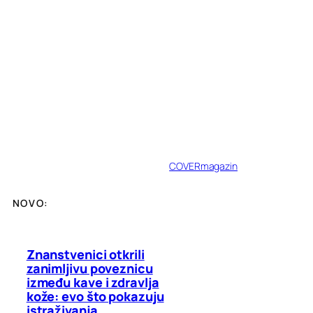
COVERmagazin
NOVO:
Znanstvenici otkrili
zanimljivu poveznicu
između kave i zdravlja
kože: evo što pokazuju
istraživanja