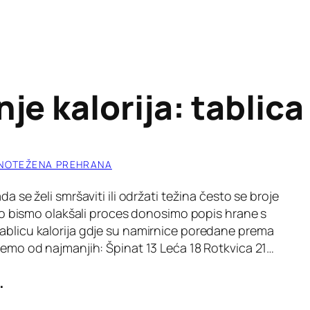
je kalorija: tablica
NOTEŽENA PREHRANA
da se želi smršaviti ili održati težina često se broje
Kako bismo olakšali proces donosimo popis hrane s
tablicu kalorija gdje su namirnice poredane prema
ećemo od najmanjih: Špinat 13 Leća 18 Rotkvica 21…
.