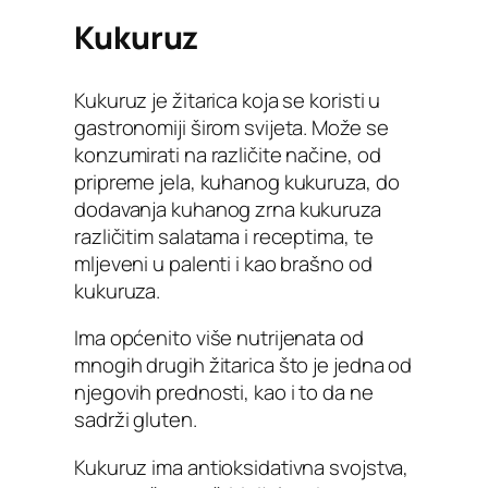
Kukuruz
Kukuruz je žitarica koja se koristi u
gastronomiji širom svijeta. Može se
konzumirati na različite načine, od
pripreme jela, kuhanog kukuruza, do
dodavanja kuhanog zrna kukuruza
različitim salatama i receptima, te
mljeveni u palenti i kao brašno od
kukuruza.
Ima općenito više nutrijenata od
mnogih drugih žitarica što je jedna od
njegovih prednosti, kao i to da ne
sadrži gluten.
Kukuruz ima antioksidativna svojstva,