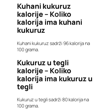
Kuhani kukuruz
kalorije – K
o
liko
kalorija ima kuhani
kukuruz
Kuhani kukuruz sadrži 96 kalorija na
100 grama.
Kukuruz u tegli
kalorije – K
o
liko
kalorija ima
k
ukuruz u
tegli
Kukuruz u tegli sadrži 80 kalorija na
100 grama.