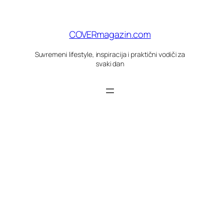
Skoči
do
sadržaja
COVERmagazin.com
Suvremeni lifestyle, inspiracija i praktični vodiči za
svaki dan