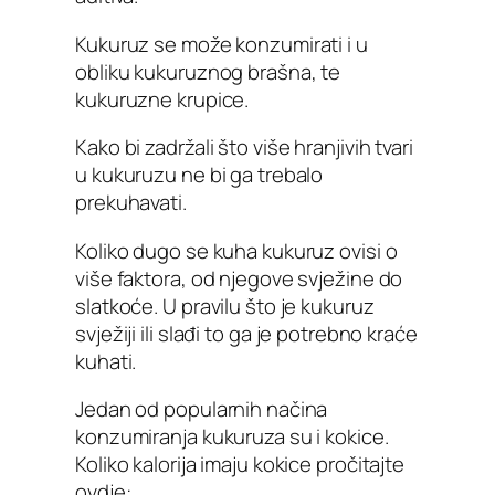
Kukuruz se može konzumirati i u
obliku kukuruznog brašna, te
kukuruzne krupice.
Kako bi zadržali što više hranjivih tvari
u kukuruzu ne bi ga trebalo
prekuhavati.
Koliko dugo se kuha kukuruz ovisi o
više faktora, od njegove svježine do
slatkoće. U pravilu što je kukuruz
svježiji ili slađi to ga je potrebno kraće
kuhati.
Jedan od popularnih načina
konzumiranja kukuruza su i kokice.
Koliko kalorija imaju kokice pročitajte
ovdje: