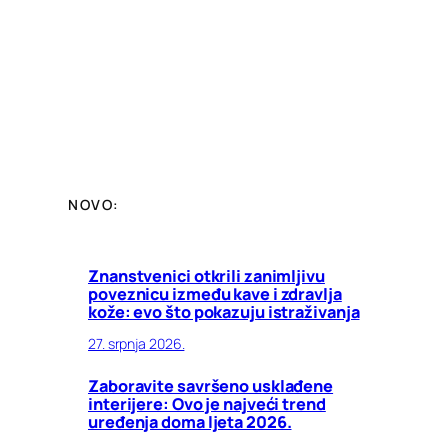
NOVO:
Znanstvenici otkrili zanimljivu
poveznicu između kave i zdravlja
kože: evo što pokazuju istraživanja
27. srpnja 2026.
Zaboravite savršeno usklađene
interijere: Ovo je najveći trend
uređenja doma ljeta 2026.