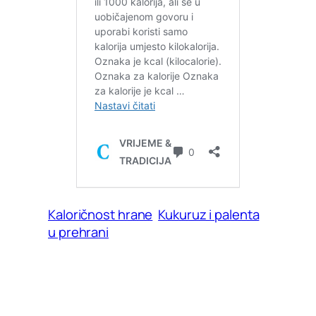
Kaloričnost hrane
Kukuruz i palenta
u prehrani