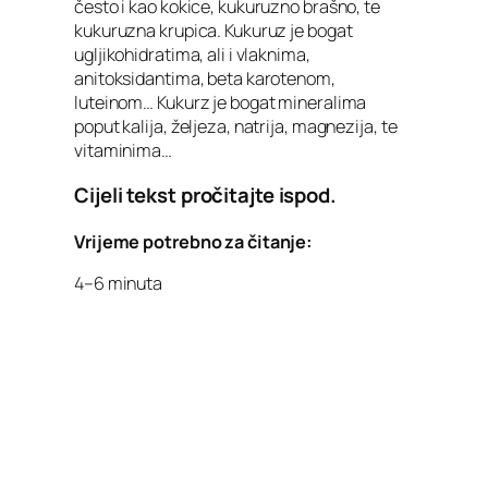
često i kao kokice, kukuruzno brašno, te
kukuruzna krupica. Kukuruz je bogat
ugljikohidratima, ali i vlaknima,
anitoksidantima, beta karotenom,
luteinom… Kukurz je bogat mineralima
poput kalija, željeza, natrija, magnezija, te
vitaminima…
Cijeli tekst pročitajte ispod.
Vrijeme potrebno za čitanje:
4–6 minuta