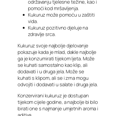
održavanju tjelesne težine, kao i
pomoći kod mršavljenja.
Kukuruz može pomoću u zaštiti
vida.
Kukuruz pozitivno djeluje na
zdravlje srca.
Kukuruz svoje najbolje djelovanje
pokazuje kada je mlad, dakle najbolje
ga je konzumirati tijekom ljeta. Može
se kuhati samostalno kao klip, ali
dodavati i u druga jela. Može se
kuhati s klipom, ali se i zrna mogu
odvojiti i dodavati u salate i druga jela.
Konzervirani kukuruz je dostupan
tijekom cijele godine, a najbolje bi bilo
birati one s najmanje umjetnih aroma i
aditiva.