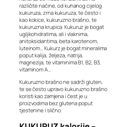
različite načine, od kuhanog cijelog
kukuruza, zrna kukuruza, te često i
kao kokice, kukuruzno brašno, te
kukuruzna krupica. Kukuruz je bogat
ugljikohidratima, ali i vlaknima,
anitoksidantima, beta karotenom,
luteinom… Kukurz je bogat mineralima
poput kalija, željeza, natrija,
magnezija, te vitaminima B1, B2, B3,
vitaminom A…
Kukuruzno brašno ne sadrži gluten,
te se često upravo kukuruzno brašno
koristi kao zamjena i čest je u
proizvodima bez glutena poput
tjestenine i slično.
KUKURUZ kalorije –