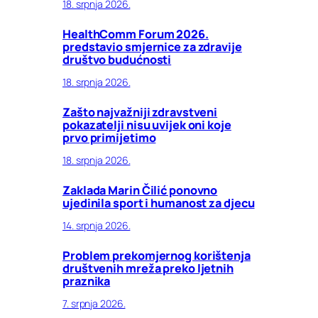
18. srpnja 2026.
HealthComm Forum 2026.
predstavio smjernice za zdravije
društvo budućnosti
18. srpnja 2026.
Zašto najvažniji zdravstveni
pokazatelji nisu uvijek oni koje
prvo primijetimo
18. srpnja 2026.
Zaklada Marin Čilić ponovno
ujedinila sport i humanost za djecu
14. srpnja 2026.
Problem prekomjernog korištenja
društvenih mreža preko ljetnih
praznika
7. srpnja 2026.