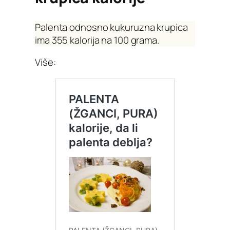
Palenta odnosno kukuruzna krupica
ima 355 kalorija na 100 grama.
Više: