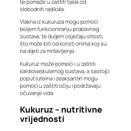
te pomaže u zaštiti tijela od
slobodnih radikala.
Vlakna iz kukuruza mogu pomoći
boljem funkcioniranju probavnog
sustava, te duljem osjećaju sitosti,
što može biti od koristi onima koji su
na dijeti za mršavljenje.
Kukuruz može pomoći i u zaštiti
kardiovaskularnog sustava, a sastojci
poput luteina i zeaksantin mogu
pomoći u zaštiti očiju i podržavaju
očuvanje vida.
Kukuruz – nutritivne
vrijednosti