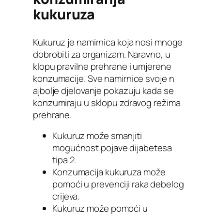
kukuruza
Kukuruz je namirnica koja nosi mnoge
dobrobiti za organizam. Naravno, u
klopu pravilne prehrane i umjerene
konzumacije. Sve namirnice svoje n
ajbolje djelovanje pokazuju kada se
konzumiraju u sklopu zdravog režima
prehrane.
Kukuruz može smanjiti
mogućnost pojave dijabetesa
tipa 2.
Konzumacija kukuruza može
pomoći u prevenciji raka debelog
crijeva.
Kukuruz može pomoći u