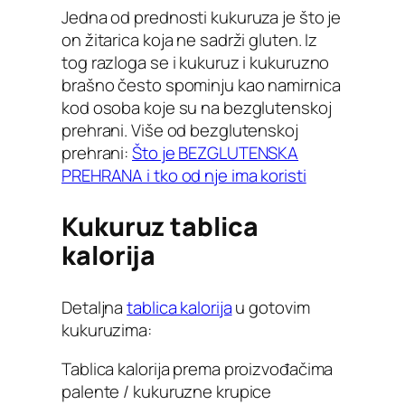
Jedna od prednosti kukuruza je što je
on žitarica koja ne sadrži gluten. Iz
tog razloga se i kukuruz i kukuruzno
brašno često spominju kao namirnica
kod osoba koje su na bezglutenskoj
prehrani. Više od bezglutenskoj
prehrani:
Što je BEZGLUTENSKA
PREHRANA i tko od nje ima koristi
Kukuruz tablica
kalorija
Detaljna
tablica kalorija
u gotovim
kukuruzima:
Tablica kalorija prema proizvođačima
palente / kukuruzne krupice