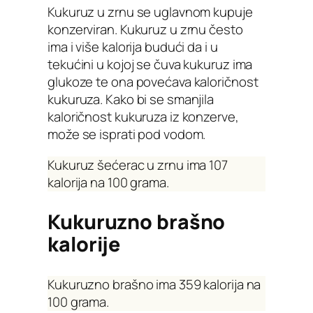
Kukuruz u zrnu se uglavnom kupuje
konzerviran. Kukuruz u zrnu često
ima i više kalorija budući da i u
tekućini u kojoj se čuva kukuruz ima
glukoze te ona povećava kaloričnost
kukuruza. Kako bi se smanjila
kaloričnost kukuruza iz konzerve,
može se isprati pod vodom.
Kukuruz šećerac u zrnu ima 107
kalorija na 100 grama.
Kukuruzno brašno
kalorije
Kukuruzno brašno ima 359 kalorija na
100 grama.