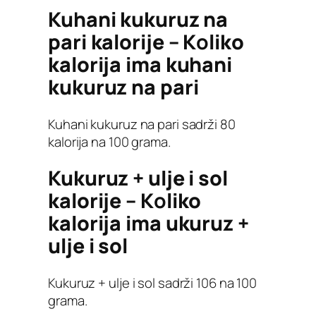
Kuhani kukuruz na
pari kalorije – K
o
liko
kalorija ima kuhani
kukuruz na pari
Kuhani kukuruz na pari sadrži 80
kalorija na 100 grama.
Kukuruz + ulje i sol
kalorije – K
o
liko
kalorija ima ukuruz +
ulje i sol
Kukuruz + ulje i sol sadrži 106 na 100
grama.