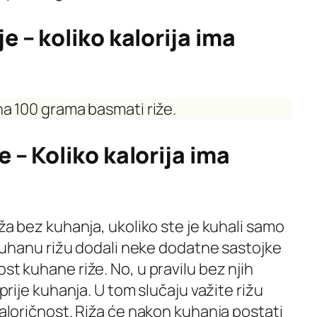
je – koliko kalorija ima
 na 100 grama basmati riže.
e – Koliko kalorija ima
iža bez kuhanja, ukoliko ste je kuhali samo
u kuhanu rižu dodali neke dodatne sastojke
st kuhane riže. No, u pravilu bez njih
 prije kuhanja. U tom slučaju važite rižu
kaloričnost. Riža će nakon kuhanja postati