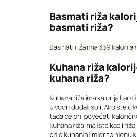
Basmati riža kalori
basmati riža?
Basmati riža ima 359 kalorija
Kuhana riža kalorij
kuhana riža?
Kuhana riža ima kalorija kao r
u vodi i dodali soli. Ako ste 
tada će oni povećati kalorično
kuhana riža ima isto kao i riža
prije kuhanja i mjerite njenu 