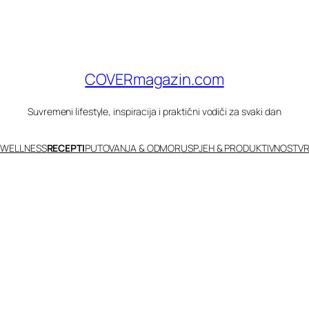
COVERmagazin.com
Suvremeni lifestyle, inspiracija i praktični vodiči za svaki dan
 WELLNESS
RECEPTI
PUTOVANJA & ODMOR
USPJEH & PRODUKTIVNOST
VR