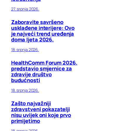
27. srpnja 2026.
Zaboravite savršeno
usklađene interijere: Ovo
je najveći trend uređenja
doma ljeta 2026.
18. srpnja 2026.
HealthComm Forum 2026.
predstavio smjernice za
zdravije društvo
budućnosti
18. srpnja 2026.
Zašto najvažniji
zdravstveni pokazatelji
nisu uvijek oni koje prvo
primijetimo
18. srpnja 2026.