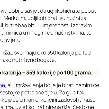
aviti dobiju savjet da ugljikohidrate poput
. Međutim, ugljikohidrati su nužni za
lj bi trebao biti u umjerenosti i zdravim
 namirnica u mnogim domaćinstvima, te
u svijetu.
a riža… sve imaju oko 350 kalorija po 100
nako nutritivno bogate.
o kalorija – 359 kalorije po 100 grama.
ne
, ali i mršavljenja bolje je birati namirnice
 sastojke potrebne tijelu. Za gubitak
koje će u manjoj količini zadovoljiti našu
lima, uvjet koji rafinirana riža, često ne