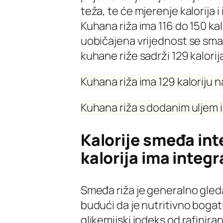
teža, te će mjerenje kalorija i
Kuhana riža ima 116 do 150 ka
uobičajena vrijednost se sma
kuhane riže sadrži 129 kalorij
Kuhana riža ima 129 kaloriju 
Kuhana riža s dodanim uljem i
Kalorije smeđa inte
kalorija ima integr
Smeđa riža je generalno gleda
budući da je nutritivno bogatij
glikemijski indeks od rafiniran