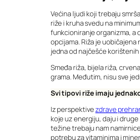
Većina ljudi koji trebaju smrš
riže i kruha svedu na minimum
funkcioniranje organizma, a ci
opcijama. Riža je uobičajena
jedna od najčešće korištenih 
Smeđa riža, bijela riža, crven
grama. Međutim, nisu sve jed
Svi tipovi riže imaju jednak
Iz perspektive
zdrave prehra
koje uz energiju, daju i druge
težine trebaju nam namirnice 
potrebu za vitaminima i minera