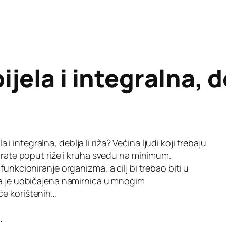
ijela i integralna, de
ela i integralna, deblja li riža? Većina ljudi koji trebaju
idrate poput riže i kruha svedu na minimum.
funkcioniranje organizma, a cilj bi trebao biti u
ža je uobičajena namirnica u mnogim
će korištenih…
.