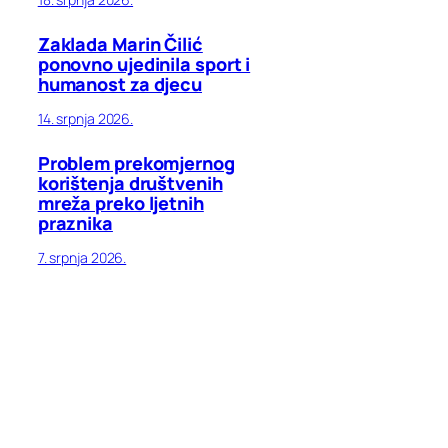
Zaklada Marin Čilić
ponovno ujedinila sport i
humanost za djecu
14. srpnja 2026.
Problem prekomjernog
korištenja društvenih
mreža preko ljetnih
praznika
7. srpnja 2026.