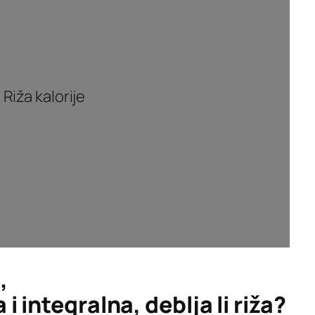
Riža kalorije
,
 i integralna, deblja li riža?