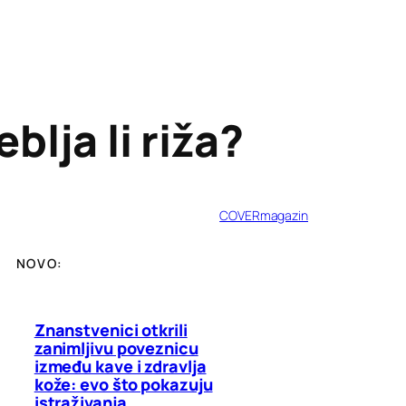
blja li riža?
COVERmagazin
NOVO:
Znanstvenici otkrili
zanimljivu poveznicu
između kave i zdravlja
kože: evo što pokazuju
istraživanja