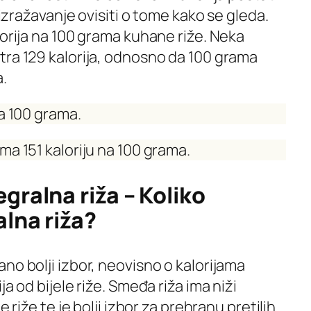
 izražavanje ovisiti o tome kako se gleda.
lorija na 100 grama kuhane riže. Neka
tra 129 kalorija, odnosno da 100 grama
a.
na 100 grama.
ma 151 kaloriju na 100 grama.
gralna riža – Koliko
alna riža?
no bolji izbor, neovisno o kalorijama
a od bijele riže. Smeđa riža ima niži
e riže te je bolji izbor za prehranu pretilih