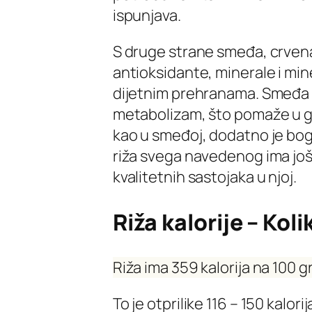
ispunjava.
S druge strane smeđa, crvena 
antioksidante, minerale i mine
dijetnim prehranama. Smeđa r
metabolizam, što pomaže u gu
kao u smeđoj, dodatno je bog
riža svega navedenog ima još vi
kvalitetnih sastojaka u njoj.
Riža kalorije – Koli
Riža ima 359 kalorija na 100 
To je otprilike 116 – 150 kalor