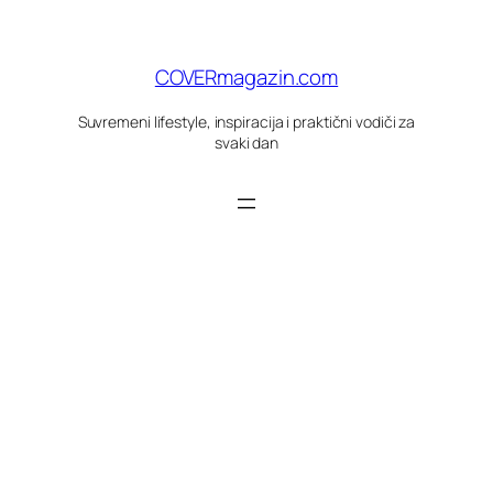
Skoči
do
sadržaja
COVERmagazin.com
Suvremeni lifestyle, inspiracija i praktični vodiči za
svaki dan