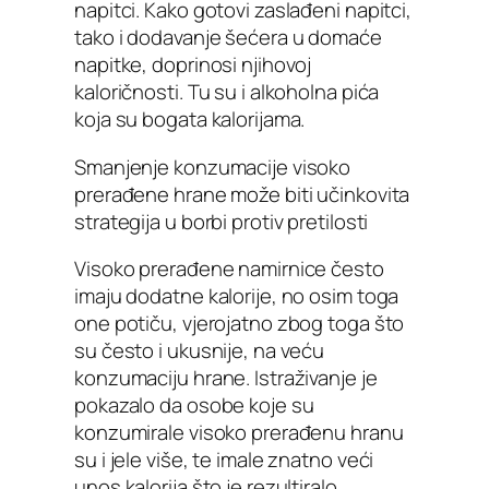
napitci. Kako gotovi zaslađeni napitci,
tako i dodavanje šećera u domaće
napitke, doprinosi njihovoj
kaloričnosti. Tu su i alkoholna pića
koja su bogata kalorijama.
Smanjenje konzumacije visoko
prerađene hrane može biti učinkovita
strategija u borbi protiv pretilosti
Visoko prerađene namirnice često
imaju dodatne kalorije, no osim toga
one potiču, vjerojatno zbog toga što
su često i ukusnije, na veću
konzumaciju hrane. Istraživanje je
pokazalo da osobe koje su
konzumirale visoko prerađenu hranu
su i jele više, te imale znatno veći
unos kalorija što je rezultiralo