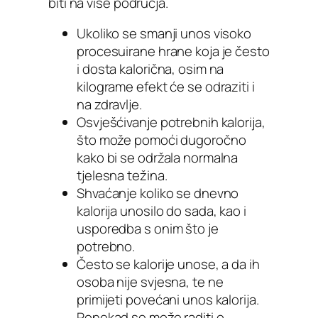
biti na više područja.
Ukoliko se smanji unos visoko
procesuirane hrane koja je često
i dosta kalorična, osim na
kilograme efekt će se odraziti i
na zdravlje.
Osvješćivanje potrebnih kalorija,
što može pomoći dugoročno
kako bi se održala normalna
tjelesna težina.
Shvaćanje koliko se dnevno
kalorija unosilo do sada, kao i
usporedba s onim što je
potrebno.
Često se kalorije unose, a da ih
osoba nije svjesna, te ne
primijeti povećani unos kalorija.
Ponekad se može raditi o