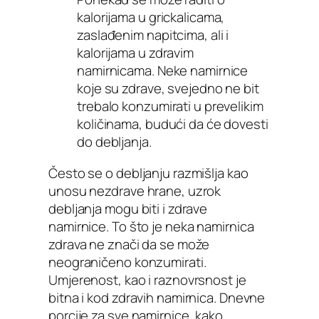
kalorijama u grickalicama,
zaslađenim napitcima, ali i
kalorijama u zdravim
namirnicama. Neke namirnice
koje su zdrave, svejedno ne bit
trebalo konzumirati u prevelikim
količinama, budući da će dovesti
do debljanja.
Često se o debljanju razmišlja kao
unosu nezdrave hrane, uzrok
debljanja mogu biti i zdrave
namirnice. To što je neka namirnica
zdrava ne znači da se može
neograničeno konzumirati.
Umjerenost, kao i raznovrsnost je
bitna i kod zdravih namirnica. Dnevne
porcije za sve namirnice, kako