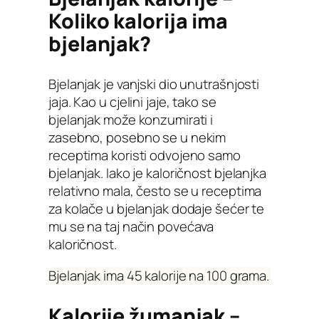
Koliko kalorija ima
bjelanjak?
Bjelanjak je vanjski dio unutrašnjosti
jaja. Kao u cjelini jaje, tako se
bjelanjak može konzumirati i
zasebno, posebno se u nekim
receptima koristi odvojeno samo
bjelanjak. Iako je kaloričnost bjelanjka
relativno mala, često se u receptima
za kolače u bjelanjak dodaje šećer te
mu se na taj način povećava
kaloričnost.
Bjelanjak ima 45 kalorije na 100 grama.
Kalorije žumanjak –