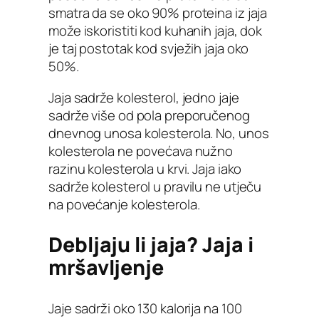
smatra da se oko 90% proteina iz jaja
može iskoristiti kod kuhanih jaja, dok
je taj postotak kod svježih jaja oko
50%.
Jaja sadrže kolesterol, jedno jaje
sadrže više od pola preporučenog
dnevnog unosa kolesterola. No, unos
kolesterola ne povećava nužno
razinu kolesterola u krvi. Jaja iako
sadrže kolesterol u pravilu ne utječu
na povećanje kolesterola.
Debljaju li jaja? Jaja i
mršavljenje
Jaje sadrži oko 130 kalorija na 100