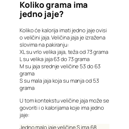
Koliko grama ima
jedno jaje?
Koliko će kalorija imati jedno jaje ovisi
o veličini jaja. Veličina jaja je izražena
slovima na pakiranju:
XL su vrlo velika jaja, teža od 73 grama
L su velika jaja 63 do 73 grama
M su jaja srednje veličine 53 do 63
grama
S su mala jaja koja su manja od 53
grama
U tom kontekstu veličine jaja može se
govoriti i o kalorijama koje ima jedno
jaje:
Jedno malo jaje veličine S ima 68