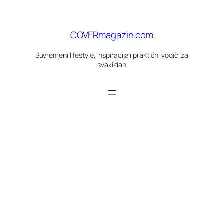
Skoči
do
sadržaja
COVERmagazin.com
Suvremeni lifestyle, inspiracija i praktični vodiči za
svaki dan