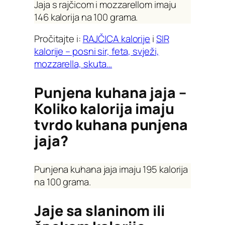
Jaja s rajčicom i mozzarellom imaju
146 kalorija na 100 grama.
Pročitajte i:
RAJČICA kalorije
i
SIR
kalorije – posni sir, feta, svježi,
mozzarella, skuta…
Punjena kuhana jaja –
Koliko kalorija imaju
tvrdo kuhana punjena
jaja?
Punjena kuhana jaja imaju 195 kalorija
na 100 grama.
Jaje sa slaninom ili