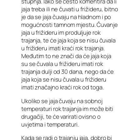
stupnja. Iako se često komentira da li
jaja treba ili ne čuvati u frižideru, bitno
je da se jaja čuvaju na hladnom i po
mogućnosti tamnom mjestu. Čuvanje
jaja u frižideru im produljuje rok
trajanja, te će jaja koja se nisu čuvala
u frižideru imati kraći rok trajanja.
Međutim to ne znači da će jaja koja
su se čuvala u frižideru imati rok
trajanja dulji od 30 dana, nego da će
jaja koja se nisu čuvala u frižideru
imati značajno kraći rok od toga.
Ukoliko se jaja čuvaju na sobnoj
temperaturi rok trajanja im može biti
drugačiji, te će varirati ovisno o
uvjetima i temperaturi.
Kada se radi o trajanju jaja, dobro bi