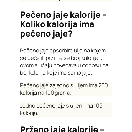
Pečeno jaje kalorije –
Koliko kalorija ima
pečeno jaje?
Pečeno jaje apsorbira ulje na kojem
se peče ili prži, te se broj kalorija u
ovom slučaju povećava u odnosu na
boj kalorija koje ima samo jaje.
Pečeno jaje zajedno s uljem ima 200
kalorija na 100 grama.
Jedno pečeno jaje s uljem ima 105
kalorija.
Prženo jaje kalorije –