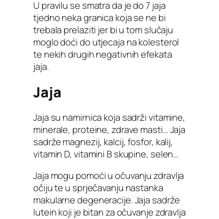
U pravilu se smatra da je do 7 jaja
tjedno neka granica koja se ne bi
trebala prelaziti jer bi u tom slučaju
moglo doći do utjecaja na kolesterol
te nekih drugih negativnih efekata
jaja.
Jaja
Jaja su namirnica koja sadrži vitamine,
minerale, proteine, zdrave masti… Jaja
sadrže magnezij, kalcij, fosfor, kalij,
vitamin D, vitamini B skupine, selen…
Jaja mogu pomoći u očuvanju zdravlja
očiju te u sprječavanju nastanka
makularne degeneracije. Jaja sadrže
lutein koji je bitan za očuvanje zdravlja