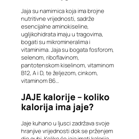
Jaja su namirnica koja ima brojne
nutritivne vrijednosti, sadrže
esencijalne aminokiseline,
ugljikohidrata imaju u tragovima,
bogati su mikromineralima i
vitaminima. Jaja su bogata fosforom,
selenom, riboflavinom,
pantotenskom kiselinom, vitaminom
B12, A i D, te željezom, cinkom,
vitaminom B6…
JAJE kalorije – koliko
kalorija ima jaje?
Jaje kuhano u ljusci zadržava svoje
hranjive vrijednosti dok se prženjem
dio gubi. Koliko će jaja imati kalorija