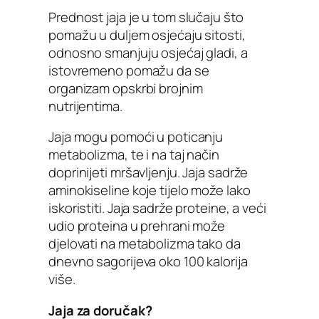
Prednost jaja je u tom slučaju što
pomažu u duljem osjećaju sitosti,
odnosno smanjuju osjećaj gladi, a
istovremeno pomažu da se
organizam opskrbi brojnim
nutrijentima.
Jaja mogu pomoći u poticanju
metabolizma, te i na taj način
doprinijeti mršavljenju. Jaja sadrže
aminokiseline koje tijelo može lako
iskoristiti. Jaja sadrže proteine, a veći
udio proteina u prehrani može
djelovati na metabolizma tako da
dnevno sagorijeva oko 100 kalorija
više.
Jaja za doručak?