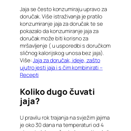
Jaja se često konzumiraju upravo za
doručak. Više istraživanja je pratilo
konzumiranje jaja za doručak te se
pokazalo da konzumiranje jaja za
doručak može biti korisno za
mršavljenje ( u usporedbi s doručkom
sličnog kalorijskog unosa bez jaja).
Više:
Jaja za doručak, ideje, zašto
ujutro jesti jaja i s čim kombinirati –
Recepti
Koliko dugo čuvati
jaja?
U pravilu rok trajanja na svježim jajima
je oko 30 dana na temperaturi od 4