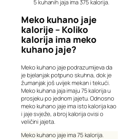
5 kuhanih jaja ima 375 kalorija.
Meko kuhano jaje
kalorije – Koliko
kalorija ima meko
kuhano jaje?
Meko kuhano jaje podrazumijeva da
je bjelanjak potpuno skuhna, dok je
žumanjak još uvijek mekan i tekući.
Meko kuhana jaja imaju 75 kalorija u
prosjeku po jednom jajetu. Odnosno
meko kuhano jaje ima isto kalorija kao
i jaje svježe, a broj kalorija ovisi o
veličini jajeta.
Meko kuhano jaje ima 75 kalorija.