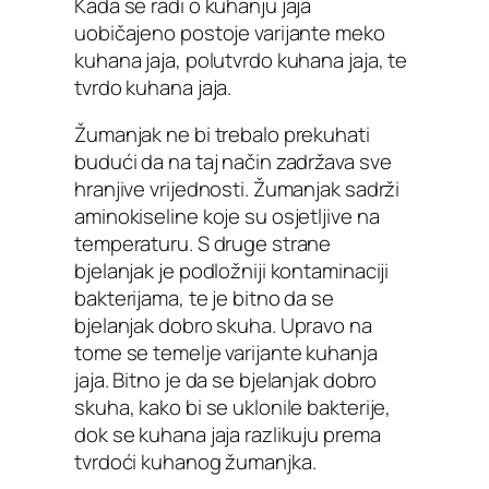
Kada se radi o kuhanju jaja
uobičajeno postoje varijante meko
kuhana jaja, polutvrdo kuhana jaja, te
tvrdo kuhana jaja.
Žumanjak ne bi trebalo prekuhati
budući da na taj način zadržava sve
hranjive vrijednosti. Žumanjak sadrži
aminokiseline koje su osjetljive na
temperaturu. S druge strane
bjelanjak je podložniji kontaminaciji
bakterijama, te je bitno da se
bjelanjak dobro skuha. Upravo na
tome se temelje varijante kuhanja
jaja. Bitno je da se bjelanjak dobro
skuha, kako bi se uklonile bakterije,
dok se kuhana jaja razlikuju prema
tvrdoći kuhanog žumanjka.