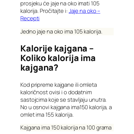
prosjeku će jaje na oko imati 105
kalorija. Pročitajte i:
Jaje na oko –
Recepti
Jedno jaje na oko ima 105 kalorija.
Kalorije kajgana –
Koliko kalorija ima
kajgana?
Kod pripreme kajgane ili omleta
kaloričnost ovisi i o dodatnim
sastojcima koje se stavljaju unutra.
No u osnovi kajgana ima150 kalorija, a
omlet ima 155 kalorija.
Kajgana ima 150 kalorija na 100 grama