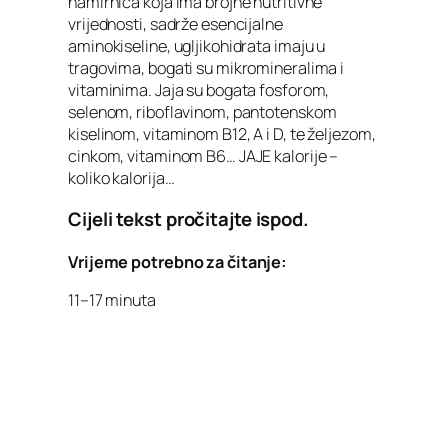
namirnica koja ima brojne nutritivne
vrijednosti, sadrže esencijalne
aminokiseline, ugljikohidrata imaju u
tragovima, bogati su mikromineralima i
vitaminima. Jaja su bogata fosforom,
selenom, riboflavinom, pantotenskom
kiselinom, vitaminom B12, A i D, te željezom,
cinkom, vitaminom B6… JAJE kalorije –
koliko kalorija…
Cijeli tekst pročitajte ispod.
Vrijeme potrebno za čitanje:
11–17 minuta