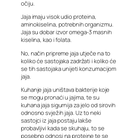
očiju.
Jaja imaju visok udio proteina,
aminokiselina, potrebnih organizmu.
Jaja su dobar izvor omega-3 masnih
kiselina, kao i folata.
No, način pripreme jaja utječe na to
koliko će sastojaka zadržati i koliko će
se tih sastojaka unijeti konzumacijom
jaja.
Kuhanje jaja uništava bakterije koje
se mogu pronaći u jajima, te su
kuhana jaja sigurnija za jelo od sirovih
odnosno svježih jaja. Uz to neki
sastojci iz jaja postaju lakše
probavljivi kada se skuhaju, to se
posebno odnosi na proteine te se