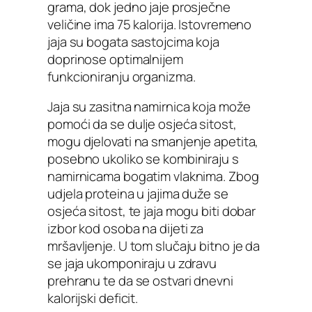
grama, dok jedno jaje prosječne
veličine ima 75 kalorija. Istovremeno
jaja su bogata sastojcima koja
doprinose optimalnijem
funkcioniranju organizma.
Jaja su zasitna namirnica koja može
pomoći da se dulje osjeća sitost,
mogu djelovati na smanjenje apetita,
posebno ukoliko se kombiniraju s
namirnicama bogatim vlaknima. Zbog
udjela proteina u jajima duže se
osjeća sitost, te jaja mogu biti dobar
izbor kod osoba na dijeti za
mršavljenje. U tom slučaju bitno je da
se jaja ukomponiraju u zdravu
prehranu te da se ostvari dnevni
kalorijski deficit.