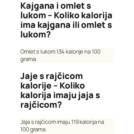
Kajgana i omlet s
lukom – Koliko kalorija
ima kajgana ili omlet s
lukom?
Omlet s lukom 134 kalorije na 100
grama.
Jaje s rajčicom
kalorije – Koliko
kalorija imaju jaja s
rajčicom?
Jaja s rajčicom imaju 119 kalorija na
100 grama.