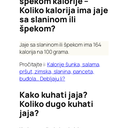
špekom kalorije –
Koliko kalorija ima jaje
sa slaninom ili
špekom?
Jaje sa slaninom ili špekom ima 164
kalorija na 100 grama.
Pročitajte i:
Kalorije šunka, salama,
pršut, zimska, slanina, panceta,
buđola… Debljaju li?
Kako kuhati jaja?
Koliko dugo kuhati
jaja?