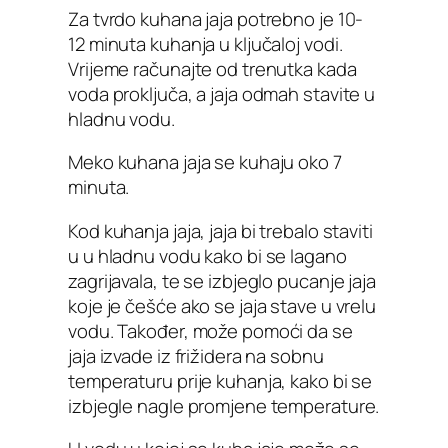
Za tvrdo kuhana jaja potrebno je 10-
12 minuta kuhanja u ključaloj vodi.
Vrijeme računajte od trenutka kada
voda proključa, a jaja odmah stavite u
hladnu vodu.
Meko kuhana jaja se kuhaju oko 7
minuta.
Kod kuhanja jaja, jaja bi trebalo staviti
u u hladnu vodu kako bi se lagano
zagrijavala, te se izbjeglo pucanje jaja
koje je češće ako se jaja stave u vrelu
vodu. Također, može pomoći da se
jaja izvade iz frižidera na sobnu
temperaturu prije kuhanja, kako bi se
izbjegle nagle promjene temperature.