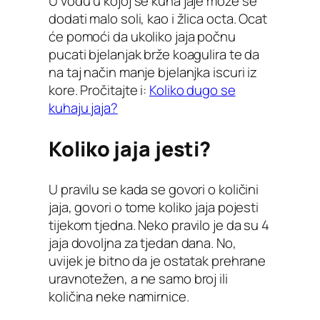
U vodu u kojoj se kuha jaje može se
dodati malo soli, kao i žlica octa. Ocat
će pomoći da ukoliko jaja počnu
pucati bjelanjak brže koagulira te da
na taj način manje bjelanjka iscuri iz
kore. Pročitajte i:
Koliko dugo se
kuhaju jaja?
Koliko jaja jesti?
U pravilu se kada se govori o količini
jaja, govori o tome koliko jaja pojesti
tijekom tjedna. Neko pravilo je da su 4
jaja dovoljna za tjedan dana. No,
uvijek je bitno da je ostatak prehrane
uravnotežen, a ne samo broj ili
količina neke namirnice.