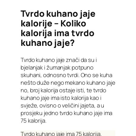
Tvrdo kuhano jaje
kalorije – Koliko
kalorija ima tvrdo
kuhano jaje?
Tvrdo kuhano jaje znači da su i
bjelanjak i žumanjak potpuno
skuhani, odnosno tvrdi. Ono se kuha
nešto duže nego mekano kuhano jaje
no, broj kalorija ostaje isti, te tvrdo
kuhano jaje ima isto kalorija kao i
svježe, ovisno o veličini jajeta, a u
prosjeku jedno tvrdo kuhano jaje ima
75 kalorija.
Tvrdo kuhano jaje ima 75 kalorija.