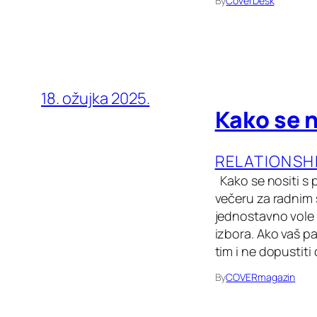
By
CoverDesk
18. ožujka 2025.
Kako se 
RELATIONSH
Kako se nositi s 
večeru za radnim 
jednostavno vole s
izbora. Ako vaš pa
tim i ne dopustiti
By
COVERmagazin