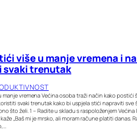
ići više u manje vremena i na
ti svaki trenutak
RODUKTIVNOST
 u manje vremena Većina osoba traži način kako postići 
ristiti svaki trenutak kako bi uspjela stići napraviti sve š
no što želi. 1 – Radite u skladu s raspoloženjem Većina l
kaže „Baš mi je mrsko, ali moram račune platiti danas. Rad
o,…