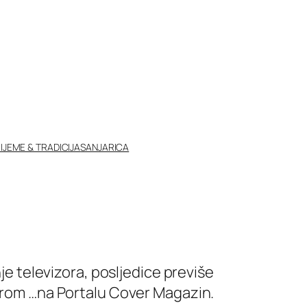
IJEME & TRADICIJA
SANJARICA
nje televizora, posljedice previše
zorom …na Portalu Cover Magazin.