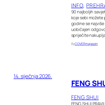
INFO
, 
PREHR
90 najboljih savje
koje sebi možete p
godine se najviše 
uobičajen odgovo
spriječite nakupl
By
COVERmagazin
14. siječnja 2026.
FENG SHUI
FENG SHUI
FENG SHUI PRAVILA 