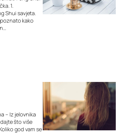
čka. 1.
ng Shui savjeta.
e poznato kako
in…
a – Iz jelovnika
dajte što više
 Koliko god vam se