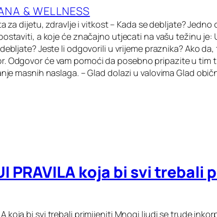
ANA & WELLNESS
ta za dijetu, zdravlje i vitkost – Kada se debljate? Jedno 
ostaviti, a koje će značajno utjecati na vašu težinu je:
debljate? Jeste li odgovorili u vrijeme praznika? Ako da,
r. Odgovor će vam pomoći da posebno pripazite u tim t
janje masnih naslaga. – Glad dolazi u valovima Glad obi
 PRAVILA koja bi svi trebali p
koja bi svi trebali primijeniti Mnogi ljudi se trude inkor