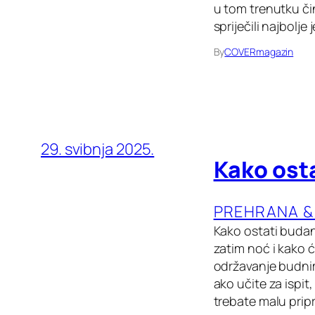
u tom trenutku či
spriječili najbolje
By
COVERmagazin
29. svibnja 2025.
Kako osta
PREHRANA &
Kako ostati budan
zatim noć i kako 
održavanje budnim 
ako učite za ispit
trebate malu prip