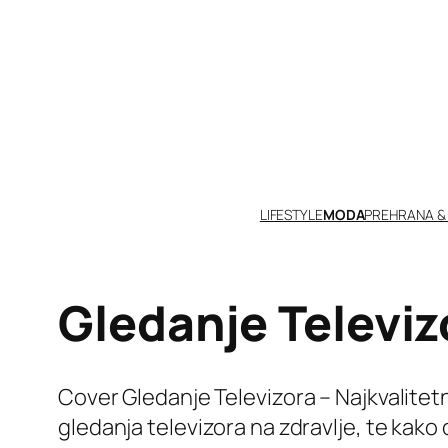
Skoči
do
sadržaja
LIFESTYLE
MODA
PREHRANA &
Gledanje Televiz
Cover Gledanje Televizora – Najkvalitetni
gledanja televizora na zdravlje, te kak