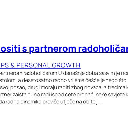
nositi s partnerom radoholič
IPS & PERSONAL GROWTH
partnerom radoholičarom U današnje doba sasvim je nor
stolom, a desetosatno radno vrijeme češće je nego što mi
voj posao, drugi moraju raditi zbog novaca, a trećima k
rtner zaista puno radi ispod ćete pronaći neke savjete k
 da radna dinamika previše utječe na obitelj.…