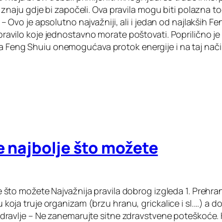
ne znaju gdje bi započeli. Ova pravila mogu biti polazna to
 – Ovo je apsolutno najvažniji, ali i jedan od najlakših Fe
pravilo koje jednostavno morate poštovati. Poprilično j
 Feng Shuiu onemogućava protok energije i na taj nač
e najbolje što možete
e što možete Najvažnija pravila dobrog izgleda 1. Prehran
 koja truje organizam (brzu hranu, grickalice i sl.…) a do
 Zdravlje – Ne zanemarujte sitne zdravstvene poteškoće.