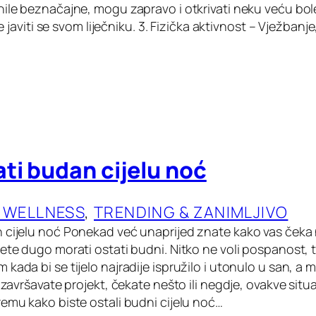
nile beznačajne, mogu zapravo i otkrivati neku veću bole
 je javiti se svom liječniku. 3. Fizička aktivnost – Vježbanje
ti budan cijelu noć
 WELLNESS
, 
TRENDING & ZANIMLJIVO
 cijelu noć Ponekad već unaprijed znate kako vas čeka
ćete dugo morati ostati budni. Nitko ne voli pospanost, 
kada bi se tijelo najradije ispružilo i utonulo u san, a 
, završavate projekt, čekate nešto ili negdje, ovakve situ
remu kako biste ostali budni cijelu noć…