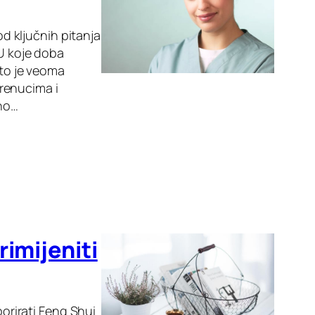
od ključnih pitanja
 U koje doba
 to je veoma
renucima i
čno…
rimijeniti
porirati Feng Shui