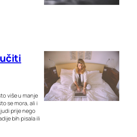
učiti
što više u manje
to se mora, ali i
judi prije nego
ije bih pisala ili