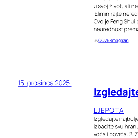
u svoj život, ali 
Eliminirajte nered
Ovo je Feng Shui 
neurednost prema
By
COVERmagazin
15. prosinca 2025.
Izgledajt
LJEPOTA
Izgledajte najbolj
izbacite svu hranu
voća i povrća. 2.