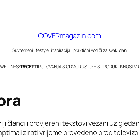
COVERmagazin.com
Suvremeni lifestyle, inspiracija i praktični vodiči za svaki dan
 WELLNESS
RECEPTI
PUTOVANJA & ODMOR
USPJEH & PRODUKTIVNOST
VR
ora
ji članci i provjereni tekstovi vezani uz gleda
o optimalizirati vrijeme provedeno pred televi