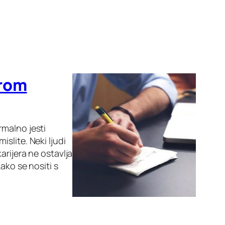
arom
malno jesti
slite. Neki ljudi
arijera ne ostavlja
ako se nositi s