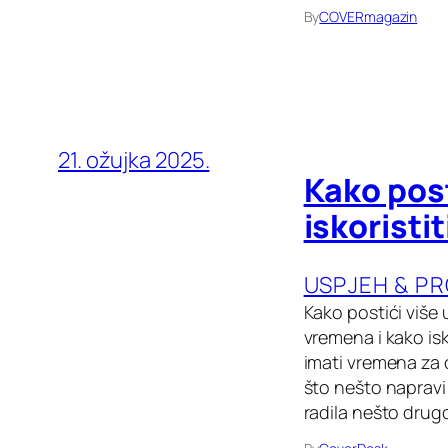
By
COVERmagazin
21. ožujka 2025.
Kako post
iskoristi
USPJEH & P
Kako postići više
vremena i kako isko
imati vremena za o
što nešto napravi 
radila nešto drug