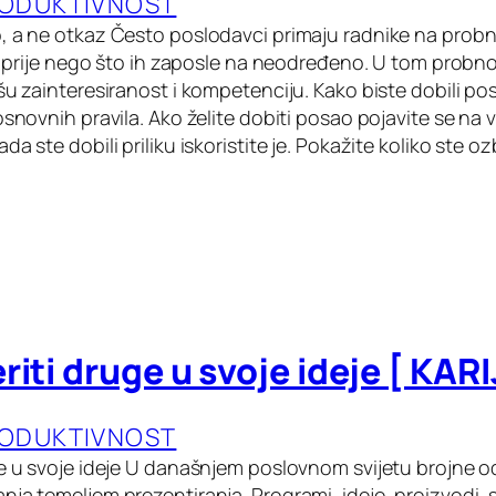
RODUKTIVNOST
, a ne otkaz Često poslodavci primaju radnike na probn
est prije nego što ih zaposle na neodređeno. U tom prob
ašu zainteresiranost i kompetenciju. Kako biste dobili p
osnovnih pravila. Ako želite dobiti posao pojavite se na 
a ste dobili priliku iskoristite je. Pokažite koliko ste oz
riti druge u svoje ideje [ KAR
RODUKTIVNOST
ge u svoje ideje U današnjem poslovnom svijetu brojne 
ja temeljem prezentiranja. Programi, ideje, proizvodi, st