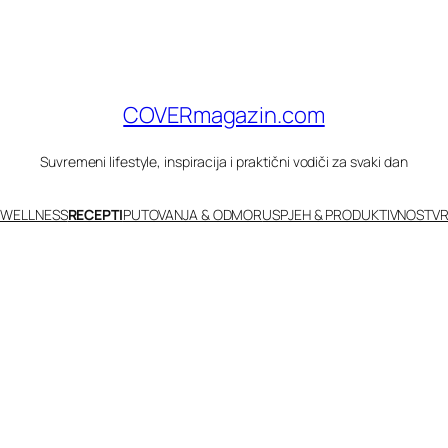
COVERmagazin.com
Suvremeni lifestyle, inspiracija i praktični vodiči za svaki dan
 WELLNESS
RECEPTI
PUTOVANJA & ODMOR
USPJEH & PRODUKTIVNOST
VR