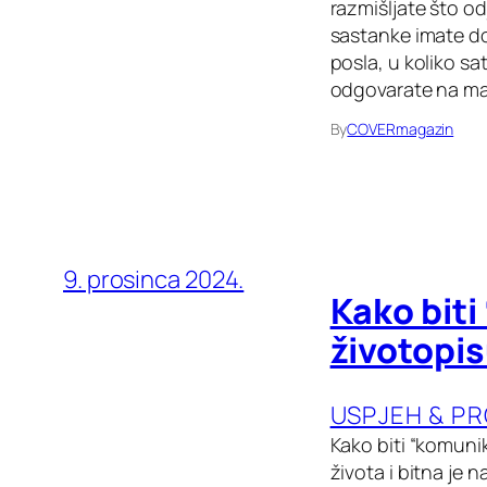
razmišljate što od
sastanke imate dog
posla, u koliko sat
odgovarate na mai
By
COVERmagazin
9. prosinca 2024.
Kako biti
životopis
USPJEH & P
Kako biti “komuni
života i bitna je 