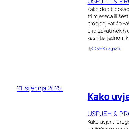
USPJEH & P
Kako dobiti posao
tri mjeseca ili š
procjenjivat će v
pridržavati nekih 
kasnite, jednom kad
By
COVERmagazin
21. siječnja 2025.
Kako uvje
USPJEH & P
Kako uvjeriti dru
umijećem uvjeravan