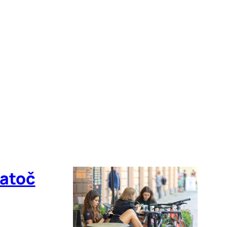
natoč