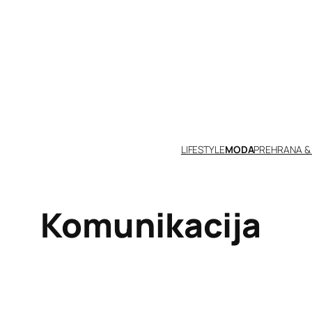
Skoči
do
sadržaja
LIFESTYLE
MODA
PREHRANA &
Komunikacija