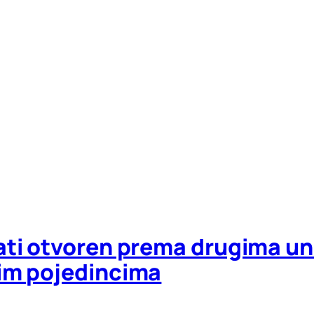
ati otvoren prema drugima u
im pojedincima