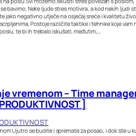
es na poslu Svi možemo iskusiti stres povezan s poslom,
se bavimo. Neke ljude stres motivira, a kod nekih ljudi s
te jako negativno utječe na osjećaj sreće i kvalitetu živo
 iscrpljenima. Postoje različite taktike i tehnike koje v
poslu, te bi ih trebalo iskušati, međutim,…
nje vremenom – Time manage
 PRODUKTIVNOST ]
RODUKTIVNOST
nom Ujutro se budite i spremate za posao, i dok ste u 