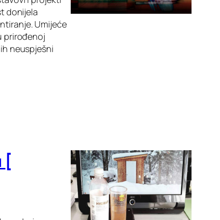
t donijela
ntiranje. Umijeće
u prirođenoj
 ih neuspješni
 [