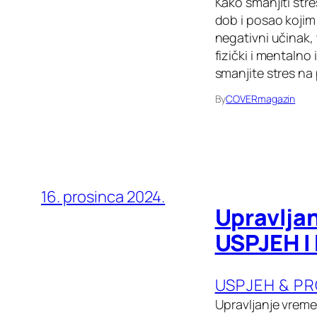
Kako smanjiti str
dob i posao kojim 
negativni učinak, 
fizički i mentalno
smanjite stres na 
By
COVERmagazin
16. prosinca 2024.
Upravlja
USPJEH I
USPJEH & P
Upravljanje vreme