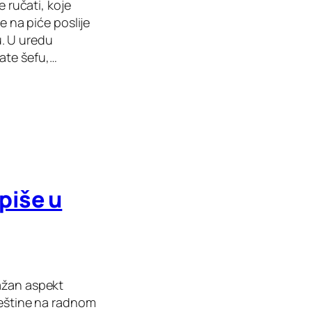
e ručati, koje
e na piće poslije
ju. U uredu
ate šefu,…
piše u
važan aspekt
vještine na radnom