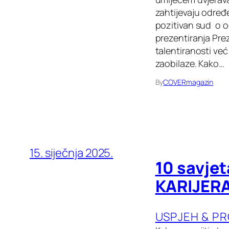
zahtijevaju određe
pozitivan sud o o
prezentiranja Prez
talentiranosti već
zaobilaze. Kako…
By
COVERmagazin
15. siječnja 2025.
10 savjet
KARIJERA
USPJEH & P