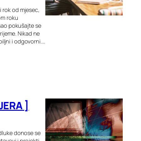
i rok od mjesec,
nom roku
osao pokušajte se
vrijeme. Nikad ne
biljni i odgovorni.…
IJERA ]
odluke donose se
avovi i projekti