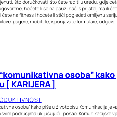
jenuti, što doručkovati, što ćete raditi u uredu, gdje ćet
ovorene, hoćete li se na pauzi naći s prijateljima ili ćet
i ćete na fitness i hoćete li stići pogledati omiljenu seri
love, pagere, mobitele, ispunjavate formulare, odgovar
 “komunikativna osoba” kako 
u [ KARIJERA ]
RODUKTIVNOST
kativna osoba” kako piše u životopisu Komunikacija je 
na svim područjima uključujući i posao. Komunikacijske 