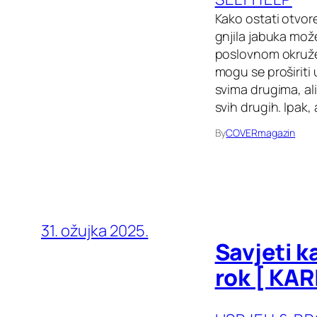
Kako ostati otvo
gnjila jabuka može
poslovnom okruženj
mogu se proširiti
svima drugima, ali
svih drugih. Ipak
By
COVERmagazin
31. ožujka 2025.
Savjeti k
rok [ KAR