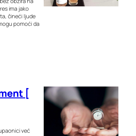
 bez obzira na
tres ima jako
ta, čineći ljude
am mogu pomoći da
ment [
kupaonici već