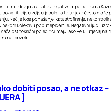
ren prema drugima unatoč negativnim pojedincima Kaže
 pokvariti cijelu zdjelu jabuka, a to se jako često može pr
u. Nečije loše ponašanje, katastrofiranje, nekontroliran
 u nekom kolektivu poput epidemije. Negativni ljudi uzr
 nažalost toksični pojedinci imaju jako veliki utjecaj na m
, ako ne možete…
ako dobiti posao, a ne otkaz –
IJERA ]