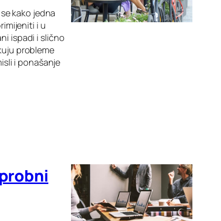
 se kako jedna
imijeniti i u
i ispadi i slično
okuju probleme
isli i ponašanje
 probni