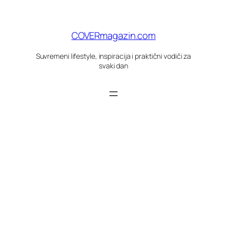
Skoči
do
sadržaja
COVERmagazin.com
Suvremeni lifestyle, inspiracija i praktični vodiči za
svaki dan