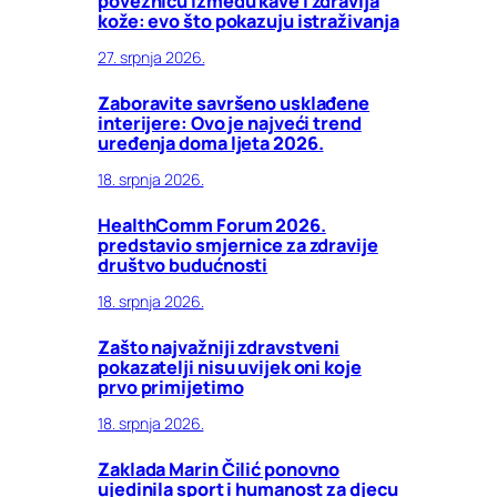
poveznicu između kave i zdravlja
kože: evo što pokazuju istraživanja
27. srpnja 2026.
Zaboravite savršeno usklađene
interijere: Ovo je najveći trend
uređenja doma ljeta 2026.
18. srpnja 2026.
HealthComm Forum 2026.
predstavio smjernice za zdravije
društvo budućnosti
18. srpnja 2026.
Zašto najvažniji zdravstveni
pokazatelji nisu uvijek oni koje
prvo primijetimo
18. srpnja 2026.
Zaklada Marin Čilić ponovno
ujedinila sport i humanost za djecu