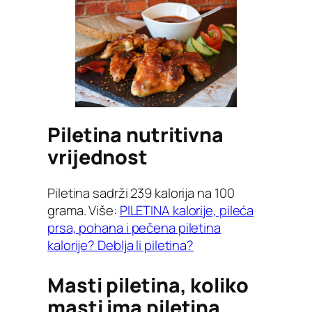
Piletina nutritivna
vrijednost
Piletina sadrži 239 kalorija na 100
grama. Više:
PILETINA kalorije, pileća
prsa, pohana i pečena piletina
kalorije? Deblja li piletina?
Masti piletina, koliko
masti ima piletina