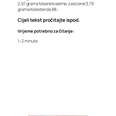
2,97 grama Masne kiseline, zasićene 3,79
grama Kolesterola 88…
Cijeli tekst pročitajte ispod.
Vrijeme potrebno za čitanje:
1–2 minuta