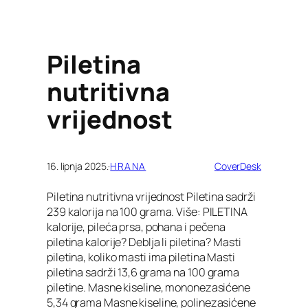
Piletina
nutritivna
vrijednost
16. lipnja 2025.
·
HRANA
CoverDesk
Piletina nutritivna vrijednost Piletina sadrži
239 kalorija na 100 grama. Više: PILETINA
kalorije, pileća prsa, pohana i pečena
piletina kalorije? Deblja li piletina? Masti
piletina, koliko masti ima piletina Masti
piletina sadrži 13,6 grama na 100 grama
piletine. Masne kiseline, mononezasićene
5,34 grama Masne kiseline, polinezasićene