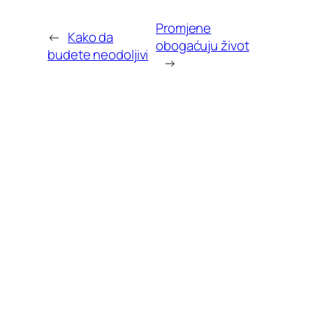
Promjene
←
Kako da
obogaćuju život
budete neodoljivi
→