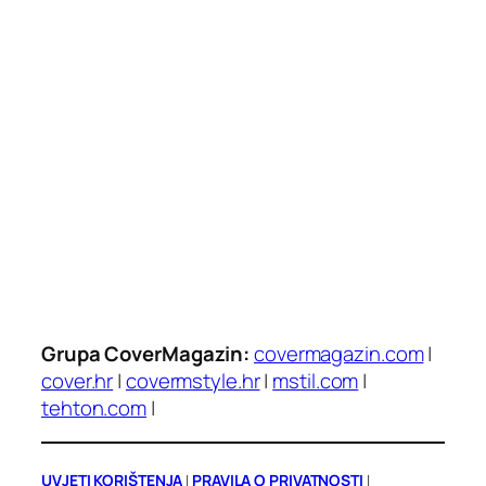
Grupa CoverMagazin:
covermagazin.com
|
cover.hr
|
covermstyle.hr
|
mstil.com
|
tehton.com
|
UVJETI KORIŠTENJA
|
PRAVILA O PRIVATNOSTI
|