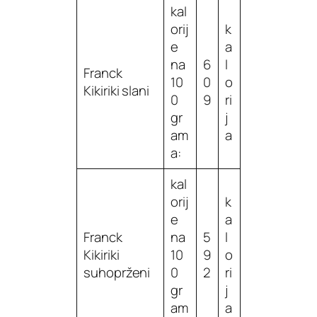
kal
orij
k
e
a
na
6
l
Franck
10
0
o
Kikiriki slani
0
9
ri
gr
j
am
a
a:
kal
orij
k
e
a
Franck
na
5
l
Kikiriki
10
9
o
suhoprženi
0
2
ri
gr
j
am
a