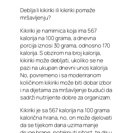
Deblja li kikiriki ili kikiriki pomaže
mršavljenju?
Kikiriki je namirnica koja ima 567
kalorija na 100 grama, a dnevna
porcija iznosi 30 grama, odnosno 170
kalorija. S obzirom na broj kalorija,
kikiriki može debljati, ukoliko se ne
pazi na ukupan dnevni unos kalorija.
No, povremeno i sa moderiranom
količinom kikiriki može biti dobar izbor
i na dijetama za mršavljenje budući da
sadrži nutrijente dobre za organizam.
Kikiriki je sa 567 kalorija na 100 grama
kalorična hrana, no, on može djelovati
da se tijekom dana uzima manje
druge hrane, potaknuti sitost, te da u