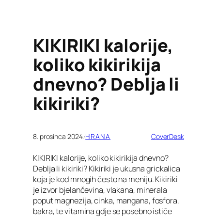
KIKIRIKI kalorije,
koliko kikirikija
dnevno? Deblja li
kikiriki?
8. prosinca 2024.
·
HRANA
CoverDesk
KIKIRIKI kalorije, koliko kikirikija dnevno?
Deblja li kikiriki? Kikiriki je ukusna grickalica
koja je kod mnogih često na meniju. Kikiriki
je izvor bjelančevina, vlakana, minerala
poput magnezija, cinka, mangana, fosfora,
bakra, te vitamina gdje se posebno ističe