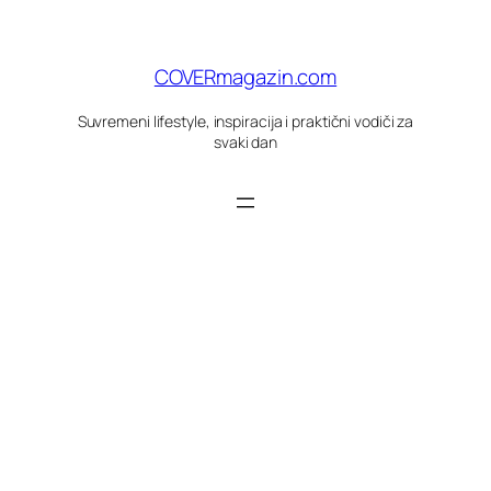
Skoči
do
sadržaja
COVERmagazin.com
Suvremeni lifestyle, inspiracija i praktični vodiči za
svaki dan