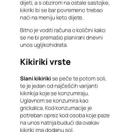
dijeti, a s obzirom na ostale sastojke,
kikiriki bi se bar povremeno trebao
naći na meniju keto dijete.
Bitno je voditi računa o količini kako
se ne bi premašio planirani dnevni
unos ugljikohidrata.
Kikiriki vrste
Slani kikiriki
se peče te potom soli,
te je jedan od najčešćih varijanti
kikirikija koje se konzumiraju.
Uglavnom se konzumira kao
grickalica. Kod konzumacije je
potreban oprez kod osoba koje paze
na unos natrija budući da ovakav
kikiriki ima dodanu sol.