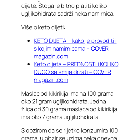
dijete. Stoga je bitno pratiti koliko
ugljikohidrata sadrži neka namirnica.
Više o keto dijeti:
KETO DIJETA – kako je provoditi i
s kojim namirnicama – COVER
magazin.com
Keto dijeta – PREDNOSTI i KOLIKO
DUGO se smije držati – COVER
magazin.com
Maslac od kikirikija ima na 100 grama
oko 21 gram ugljikohidrata. Jedna
žlica od 30 grama maslaca od kikirikija
ima oko 7 grama ugljikohidrata.
S obzirom da se rijetko konzumira 100
grama, u obzir se uzima neka dnevna