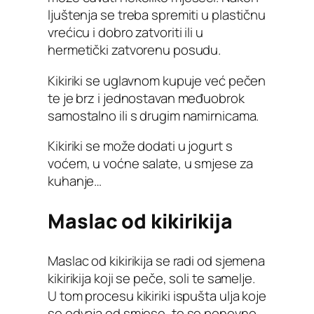
ljuštenja se treba spremiti u plastičnu
vrećicu i dobro zatvoriti ili u
hermetički zatvorenu posudu.
Kikiriki se uglavnom kupuje već pečen
te je brz i jednostavan međuobrok
samostalno ili s drugim namirnicama.
Kikiriki se može dodati u jogurt s
voćem, u voćne salate, u smjese za
kuhanje…
Maslac od kikirikija
Maslac od kikirikija se radi od sjemena
kikirikija koji se peče, soli te samelje.
U tom procesu kikiriki ispušta ulja koje
se odvaja od smjese, te se ponovno