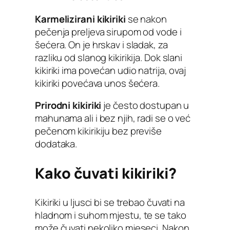
Karmelizirani kikiriki
se nakon
pečenja preljeva sirupom od vode i
šećera. On je hrskav i sladak, za
razliku od slanog kikirikija. Dok slani
kikiriki ima povećan udio natrija, ovaj
kikiriki povećava unos šećera.
Prirodni kikiriki
je često dostupan u
mahunama ali i bez njih, radi se o već
pečenom kikirikiju bez previše
dodataka.
Kako čuvati kikiriki?
Kikiriki u ljusci bi se trebao čuvati na
hladnom i suhom mjestu, te se tako
može čuvati nekoliko mjeseci. Nakon