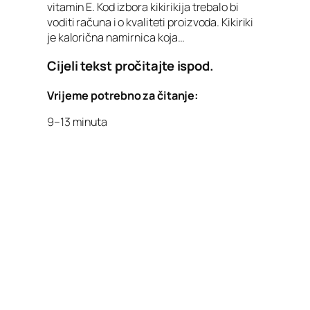
vitamin E. Kod izbora kikirikija trebalo bi
voditi računa i o kvaliteti proizvoda. Kikiriki
je kalorična namirnica koja…
Cijeli tekst pročitajte ispod.
Vrijeme potrebno za čitanje:
9–13 minuta