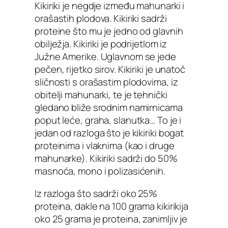
Kikiriki je negdje između mahunarki i
orašastih plodova. Kikiriki sadrži
proteine što mu je jedno od glavnih
obilježja. Kikiriki je podrijetlom iz
Južne Amerike. Uglavnom se jede
pečen, rijetko sirov. Kikiriki je unatoč
sličnosti s orašastim plodovima, iz
obitelji mahunarki, te je tehnički
gledano bliže srodnim namirnicama
poput leće, graha, slanutka… To je i
jedan od razloga što je kikiriki bogat
proteinima i vlaknima (kao i druge
mahunarke). Kikiriki sadrži do 50%
masnoća, mono i polizasićenih.
Iz razloga što sadrži oko 25%
proteina, dakle na 100 grama kikirikija
oko 25 grama je proteina, zanimljiv je