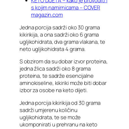
KETO DIJETA – kako je provoditi i
s kojim namirnicama – COVER
magazin.com
Jedna porcija sadrži oko 30 grama
kikirikija, a ona sadrži oko 6 grama
ugljikohidrata, dva grama vlakana, te
neto ugljikohidrata 4 grama.
S obzirom da su dobar izvor proteina,
jedna žlica sadrži oko 8 grama
proteina, te sadrže esencijalne
aminokiseline, kikiriki može biti dobar
izbor za osobe na keto dijeti.
Jedna porcija kikirikija od 30 grama
sadrži umjerenu količinu
ugljikohidrata, te se može
ukomponirati u prehranu na keto