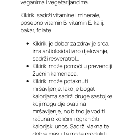
veganima i vegetarijancima.
Kikiriki sadrži vitamine i minerale,
posebno vitamin B, vitamin E, kalij,
bakar, folate….
Kikiriki je dobar za zdravlje srca,
ima antioksidativno djelovanje,
sadrži resveratrol…
Kikiriki može pomoći u prevenciji
žučnih kamenaca.
Kikiriki može potaknuti
mršavljenje. Iako je bogat
kalorijama sadrži druge sastojke
koji mogu djelovati na
mršavljenje, no bitno je voditi
računa o količini i ograničiti
kalorijski unos. Sadrži vlakna te
dobre masti te može produljiti