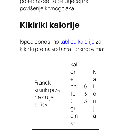
posebno se ističe utjecaj na
povišenje krvnog tlaka.
Kikiriki kalorije
Ispod donosimo
tablicu kalorija
za
kikiriki prema vrstama i brandovima:
kal
orij
k
e
a
Franck
na
6
l
kikiriki pržen
10
3
o
bez ulja
0
3
ri
spicy
gr
j
am
a
a: