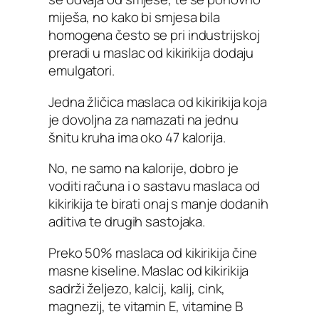
miješa, no kako bi smjesa bila
homogena često se pri industrijskoj
preradi u maslac od kikirikija dodaju
emulgatori.
Jedna žličica maslaca od kikirikija koja
je dovoljna za namazati na jednu
šnitu kruha ima oko 47 kalorija.
No, ne samo na kalorije, dobro je
voditi računa i o sastavu maslaca od
kikirikija te birati onaj s manje dodanih
aditiva te drugih sastojaka.
Preko 50% maslaca od kikirikija čine
masne kiseline. Maslac od kikirikija
sadrži željezo, kalcij, kalij, cink,
magnezij, te vitamin E, vitamine B