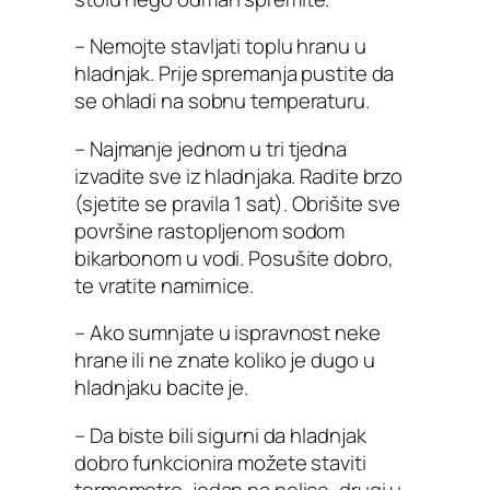
– Nemojte stavljati toplu hranu u
hladnjak. Prije spremanja pustite da
se ohladi na sobnu temperaturu.
– Najmanje jednom u tri tjedna
izvadite sve iz hladnjaka. Radite brzo
(sjetite se pravila 1 sat). Obrišite sve
površine rastopljenom sodom
bikarbonom u vodi. Posušite dobro,
te vratite namirnice.
– Ako sumnjate u ispravnost neke
hrane ili ne znate koliko je dugo u
hladnjaku bacite je.
– Da biste bili sigurni da hladnjak
dobro funkcionira možete staviti
termometre, jedan na police, drugi u