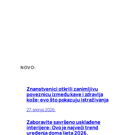
NOVO:
Znanstvenici otkrili zanimljivu
poveznicu između kave i zdravlja
kože: evo što pokazuju istraživanja
27. srpnja 2026.
Zaboravite savršeno usklađene
interijere: Ovo je najveći trend
uređenja doma ljeta 2026.