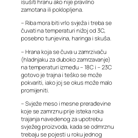
isušiti hranu ako nije pravilno
zamotana ili poklopljena.
– Riba mora biti vrlo svježa i treba se
čuvati na temperaturi nižoj od 3C,
posebno tunjevina, haringa i skuša.
– Hrana koja se čuva u zamrzivaču
(hladnjaku za duboko zamrzavanje)
na temperaturi između – 18C i – 23C
gotovo je trajna i teško se može
pokvariti, iako joj se okus može malo
promijeniti.
– Svježe meso i mesne prerađevine
koje se zamrznu prije isteka roka
trajanja navedenog za upotrebu
svježeg proizvoda, kada se odmrznu
trebaju se pojesti u roku jednog