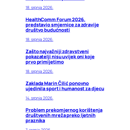
18. srpnja 2026.
HealthComm Forum 2026.
predstavio smjernice za zdravije
društvo budućnosti
18. srpnja 2026.
Zašto najvažniji zdravstveni
pokazatelji nisu uvijek oni koje
prvo primijetimo
18. srpnja 2026.
Zaklada Marin Čilić ponovno
ujedinila sport i humanost za djecu
14. srpnja 2026.
Problem prekomjernog korištenja
društvenih mreža preko ljetnih
praznika
7. srpnja 2026.