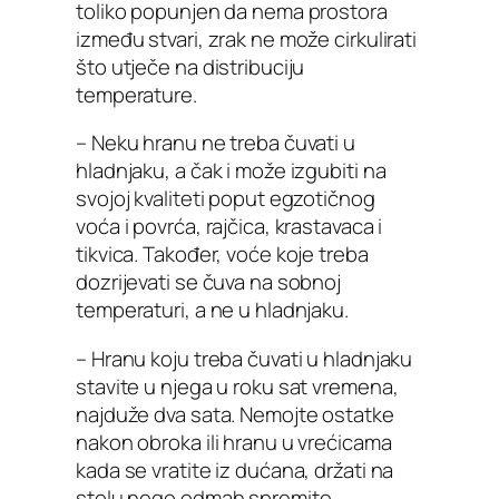
toliko popunjen da nema prostora
između stvari, zrak ne može cirkulirati
što utječe na distribuciju
temperature.
– Neku hranu ne treba čuvati u
hladnjaku, a čak i može izgubiti na
svojoj kvaliteti poput egzotičnog
voća i povrća, rajčica, krastavaca i
tikvica. Također, voće koje treba
dozrijevati se čuva na sobnoj
temperaturi, a ne u hladnjaku.
– Hranu koju treba čuvati u hladnjaku
stavite u njega u roku sat vremena,
najduže dva sata. Nemojte ostatke
nakon obroka ili hranu u vrećicama
kada se vratite iz dućana, držati na
stolu nego odmah spremite.