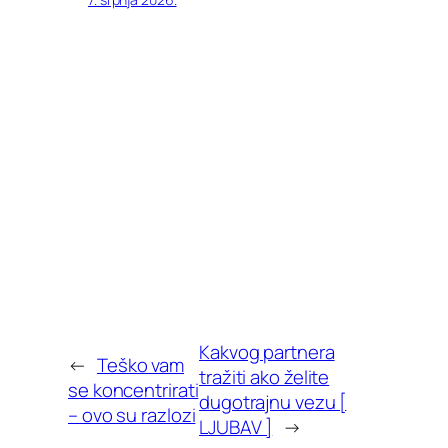
Kakvog partnera
←
Teško vam
tražiti ako želite
se koncentrirati
dugotrajnu vezu [
– ovo su razlozi
LJUBAV ]
→