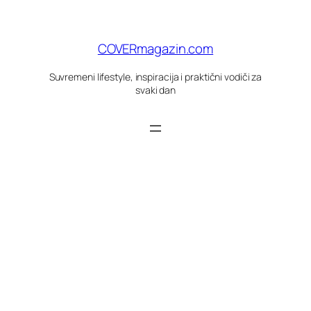
Skoči
do
sadržaja
COVERmagazin.com
Suvremeni lifestyle, inspiracija i praktični vodiči za
svaki dan