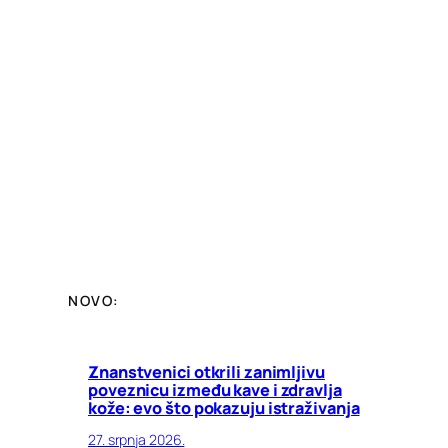
NOVO:
Znanstvenici otkrili zanimljivu
poveznicu između kave i zdravlja
kože: evo što pokazuju istraživanja
27. srpnja 2026.