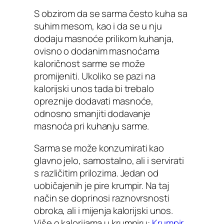
S obzirom da se sarma često kuha sa
suhim mesom, kao i da se u nju
dodaju masnoće prilikom kuhanja,
ovisno o dodanim masnoćama
kaloričnost sarme se može
promijeniti. Ukoliko se pazi na
kalorijski unos tada bi trebalo
opreznije dodavati masnoće,
odnosno smanjiti dodavanje
masnoća pri kuhanju sarme.
Sarma se može konzumirati kao
glavno jelo, samostalno, ali i servirati
s različitim prilozima. Jedan od
uobičajenih je pire krumpir. Na taj
način se doprinosi raznovrsnosti
obroka, ali i mijenja kalorijski unos.
Više o kalorijama u krumpiru:
Krumpir