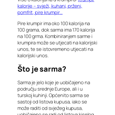
kalorije – svježi, kuhani, prženi,
pomfrit, pire krumpir…
Pire krumpir ima oko 100 kalorija na
100 grama, dok sarma ima 170 kalorija
na 100 grma. Kombiniranjem sarme i
krumpira može se utjecati na kalorijski
unos, te se istovremeno utjecati na
kalorijski unos.
Što je sarma?
Sarma je jelo koje je uobičajeno na
području srednje Europe, ali i u
turskoj kuhinji. Općenito sarma se
sastoji od listova kupusa, iako se
može raditi od svježeg kupusa,
uobičajeno se radi od listova kiselog