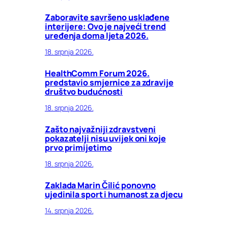
Zaboravite savršeno usklađene
interijere: Ovo je najveći trend
uređenja doma ljeta 2026.
18. srpnja 2026.
HealthComm Forum 2026.
predstavio smjernice za zdravije
društvo budućnosti
18. srpnja 2026.
Zašto najvažniji zdravstveni
pokazatelji nisu uvijek oni koje
prvo primijetimo
18. srpnja 2026.
Zaklada Marin Čilić ponovno
ujedinila sport i humanost za djecu
14. srpnja 2026.