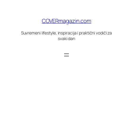
Skoči
do
sadržaja
COVERmagazin.com
Suvremeni lifestyle, inspiracija i praktični vodiči za
svaki dan