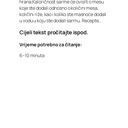
hrana.Kaloričnost sarme će ovisiti o mesu
koje ste dodali odnosno o količini mesa,
količini riže, kao i koliko ste masnoće dodali
u vodu u koju ste dodali sarmu. Recepte…
Cijeli tekst pročitajte ispod.
Vrijeme potrebno za čitanje:
6–10 minuta