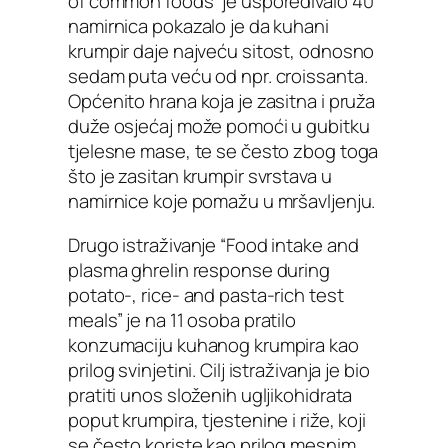
of common foods” je uspoređivalo 40
namirnica pokazalo je da kuhani
krumpir daje najveću sitost, odnosno
sedam puta veću od npr. croissanta.
Općenito hrana koja je zasitna i pruža
duže osjećaj može pomoći u gubitku
tjelesne mase, te se često zbog toga
što je zasitan krumpir svrstava u
namirnice koje pomažu u mršavljenju.
Drugo istraživanje “Food intake and
plasma ghrelin response during
potato-, rice- and pasta-rich test
meals” je na 11 osoba pratilo
konzumaciju kuhanog krumpira kao
prilog svinjetini. Cilj istraživanja je bio
pratiti unos složenih ugljikohidrata
poput krumpira, tjestenine i riže, koji
se često koriste kao prilog mesnim