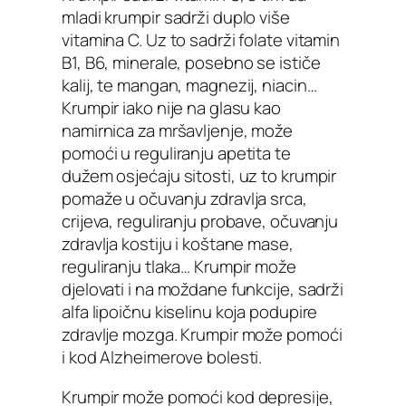
mladi krumpir sadrži duplo više
vitamina C. Uz to sadrži folate vitamin
B1, B6, minerale, posebno se ističe
kalij, te mangan, magnezij, niacin…
Krumpir iako nije na glasu kao
namirnica za mršavljenje, može
pomoći u reguliranju apetita te
dužem osjećaju sitosti, uz to krumpir
pomaže u očuvanju zdravlja srca,
crijeva, reguliranju probave, očuvanju
zdravlja kostiju i koštane mase,
reguliranju tlaka… Krumpir može
djelovati i na moždane funkcije, sadrži
alfa lipoičnu kiselinu koja podupire
zdravlje mozga. Krumpir može pomoći
i kod Alzheimerove bolesti.
Krumpir može pomoći kod depresije,