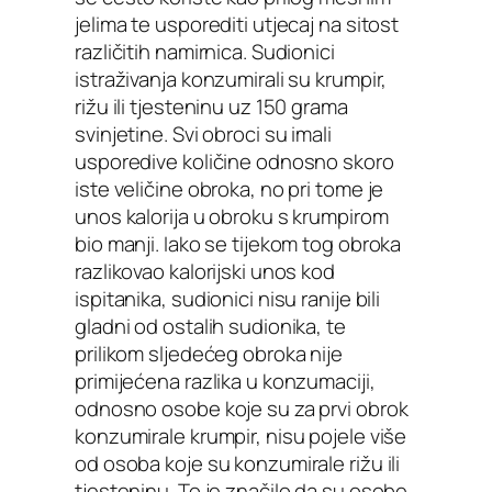
jelima te usporediti utjecaj na sitost
različitih namirnica. Sudionici
istraživanja konzumirali su krumpir,
rižu ili tjesteninu uz 150 grama
svinjetine. Svi obroci su imali
usporedive količine odnosno skoro
iste veličine obroka, no pri tome je
unos kalorija u obroku s krumpirom
bio manji. Iako se tijekom tog obroka
razlikovao kalorijski unos kod
ispitanika, sudionici nisu ranije bili
gladni od ostalih sudionika, te
prilikom sljedećeg obroka nije
primijećena razlika u konzumaciji,
odnosno osobe koje su za prvi obrok
konzumirale krumpir, nisu pojele više
od osoba koje su konzumirale rižu ili
tjesteninu. To je značilo da su osobe