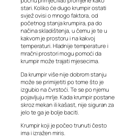
počnu primjećivati promjene kako
stari. Koliko će dugo krumpir ostati
svjež ovisi o mnogo faktora, od
početnog stanja krumpira, pa do
načina skladištenja, u čemu je te u
kakvom je prostoru i na kakvoj
temperaturi. Hladnije temperature i
mračni prostori mogu pomoći da
krumpir može trajati mjesecima.
Da krumpir više nije dobrom stanju
može se primijetiti po tome što je
izgubio na čvrstoći. Te se po njemu
pojavljuju mrlje. Kada krumpir postane
skroz mekan ili kašast, nije siguran za
jelo te ga je bolje baciti.
Krumpir koji je počeo trunuti često
ima i izražen miris.