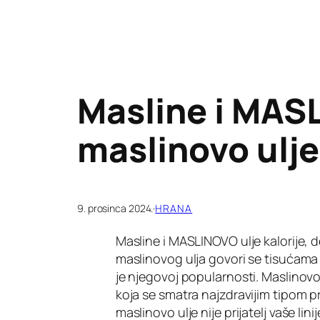
Masline i MASLI
maslinovo ulj
9. prosinca 2024.
·
HRANA
Masline i MASLINOVO ulje kalorije, de
maslinovog ulja govori se tisućama 
je njegovoj popularnosti. Maslinovo
koja se smatra najzdravijim tipom pr
maslinovo ulje nije prijatelj vaše lini