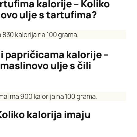
rtufima kalorije – Koliko
novo ulje s tartufima?
 830 kalorija na 100 grama.
li papričicama kalorije –
maslinovo ulje s čili
ama ima 900 kalorija na 100 grama.
Koliko kalorija imaju