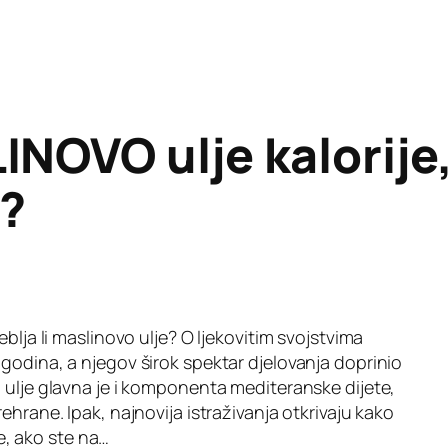
NOVO ulje kalorije, 
e?
blja li maslinovo ulje? O ljekovitim svojstvima
godina, a njegov širok spektar djelovanja doprinio
 ulje glavna je i komponenta mediteranske dijete,
ehrane. Ipak, najnovija istraživanja otkrivaju kako
je, ako ste na…