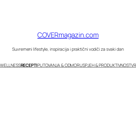
COVERmagazin.com
Suvremeni lifestyle, inspiracija i praktični vodiči za svaki dan
 WELLNESS
RECEPTI
PUTOVANJA & ODMOR
USPJEH & PRODUKTIVNOST
VR