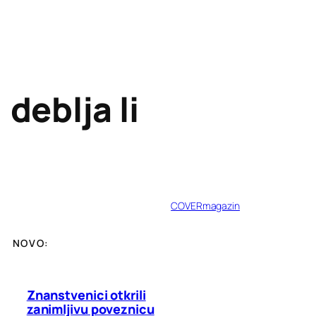
deblja li
COVERmagazin
NOVO:
Znanstvenici otkrili
zanimljivu poveznicu