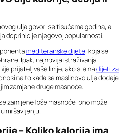
novog ulja govori se tisućama godina, a
ja doprinio je njegovoj popularnosti.
omponenta
mediteranske dijete
, koja se
hrane. Ipak, najnovija istraživanja
ije prijatelj vaše linije, ako ste na
dijeti za
dnosi na to kada se maslinovo ulje dodaje
 njim zamjene druge masnoće.
m se zamijene loše masnoće, ono može
 u mršavljenju.
rije – Koliko kalorija ima