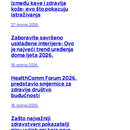
između kave i zdravlja
kože: evo što pokazuju
istraživanja
27. srpnja 2026.
Zaboravite savršeno
usklađene interijere: Ovo
je najveći trend uređenja
doma ljeta 2026.
18. srpnja 2026.
HealthComm Forum 2026.
predstavio smjernice za
zdravije društvo
budućnosti
18. srpnja 2026.
Zašto najvažniji
zdravstveni pokazatelji
nisu uvijek oni koje prvo