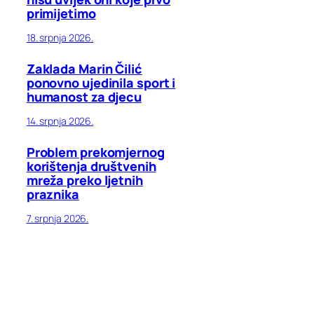
primijetimo
18. srpnja 2026.
Zaklada Marin Čilić
ponovno ujedinila sport i
humanost za djecu
14. srpnja 2026.
Problem prekomjernog
korištenja društvenih
mreža preko ljetnih
praznika
7. srpnja 2026.