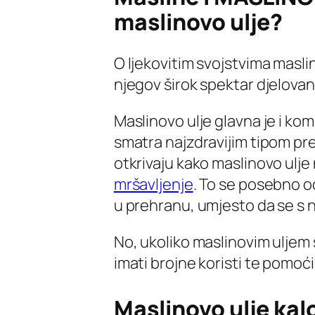
maslinovo ulje?
O ljekovitim svojstvima masli
njegov širok spektar djelovan
Maslinovo ulje glavna je i k
smatra najzdravijim tipom pre
otkrivaju kako maslinovo ulje n
mršavljenje
. To se posebno o
u prehranu, umjesto da se s
No, ukoliko maslinovim ulje
imati brojne koristi te pomoći
Maslinovo ulje kalo