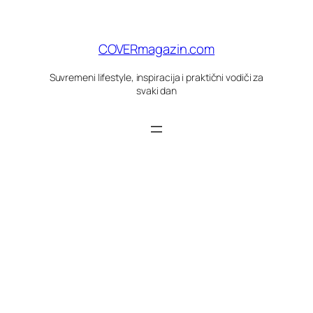
Skoči
do
sadržaja
COVERmagazin.com
Suvremeni lifestyle, inspiracija i praktični vodiči za
svaki dan