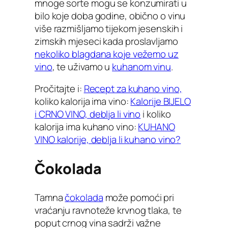
mnoge sorte mogu se konzumirati u
bilo koje doba godine, obično o vinu
više razmišljamo tijekom jesenskih i
zimskih mjeseci kada proslavljamo
nekoliko blagdana koje vežemo uz
vino
, te uživamo u
kuhanom vinu
.
Pročitajte i:
Recept za kuhano vino,
koliko kalorija ima vino:
Kalorije BIJELO
i CRNO VINO, deblja li vino
i koliko
kalorija ima kuhano vino:
KUHANO
VINO kalorije, deblja li kuhano vino?
Čokolada
Tamna
čokolada
može pomoći pri
vraćanju ravnoteže krvnog tlaka, te
poput crnog vina sadrži važne