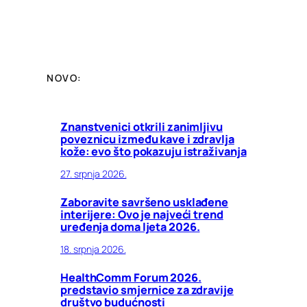
NOVO:
Znanstvenici otkrili zanimljivu
poveznicu između kave i zdravlja
kože: evo što pokazuju istraživanja
27. srpnja 2026.
Zaboravite savršeno usklađene
interijere: Ovo je najveći trend
uređenja doma ljeta 2026.
18. srpnja 2026.
HealthComm Forum 2026.
predstavio smjernice za zdravije
društvo budućnosti