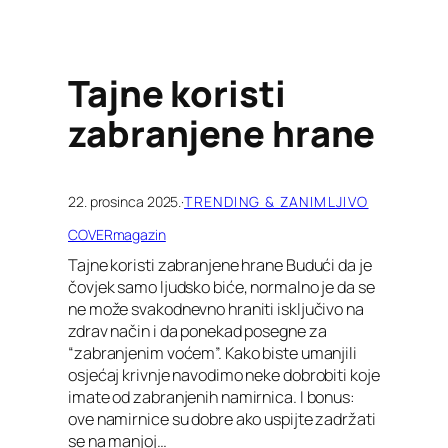
Tajne koristi
zabranjene hrane
22. prosinca 2025.
·
TRENDING & ZANIMLJIVO
COVERmagazin
Tajne koristi zabranjene hrane Budući da je
čovjek samo ljudsko biće, normalno je da se
ne može svakodnevno hraniti isključivo na
zdrav način i da ponekad posegne za
“zabranjenim voćem”. Kako biste umanjili
osjećaj krivnje navodimo neke dobrobiti koje
imate od zabranjenih namirnica. I bonus:
ove namirnice su dobre ako uspijte zadržati
se na manjoj…