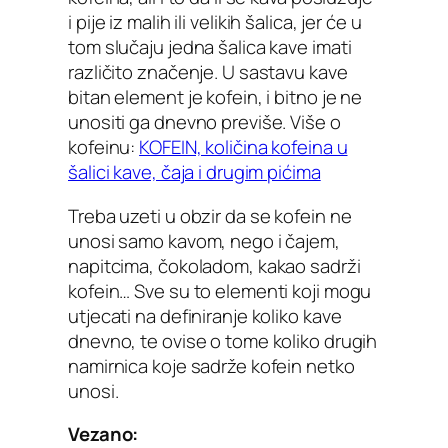
i pije iz malih ili velikih šalica, jer će u
tom slučaju jedna šalica kave imati
različito značenje. U sastavu kave
bitan element je kofein, i bitno je ne
unositi ga dnevno previše. Više o
kofeinu:
KOFEIN, količina kofeina u
šalici kave, čaja i drugim pićima
Treba uzeti u obzir da se kofein ne
unosi samo kavom, nego i čajem,
napitcima, čokoladom, kakao sadrži
kofein… Sve su to elementi koji mogu
utjecati na definiranje koliko kave
dnevno, te ovise o tome koliko drugih
namirnica koje sadrže kofein netko
unosi.
Vezano: