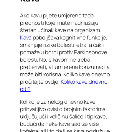
Ako kavu pijete umjereno tada
prednosti koje imate nadmašuju
štetan učinak kave na organizam.
Kava
poboljšava kognitivne funkcije,
smanjuje rizike bolesti jetra, a čak i
pomaže u borbi protiv Parkinsonove
bolesti. No, s kavom ne treba
pretjerivati, ali umjerena konzumacija
može biti korisna. Koliko kave dnevno
pročitajte ovdje:
Koliko kave dnevno
piti?
Koliko je za nekog dnevno kave
prihvatljivo ovisi o brojnim faktorima,
uključujući i veličinu šalice i tip kave,
budući da neke kave sadrže više
kofeina, ali i to da li se kava poslužuje