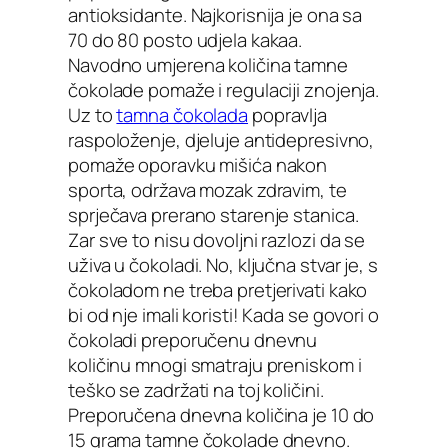
antioksidante. Najkorisnija je ona sa
70 do 80 posto udjela kakaa.
Navodno umjerena količina tamne
čokolade pomaže i regulaciji znojenja.
Uz to
tamna čokolada
popravlja
raspoloženje, djeluje antidepresivno,
pomaže oporavku mišića nakon
sporta, održava mozak zdravim, te
sprječava prerano starenje stanica.
Zar sve to nisu dovoljni razlozi da se
uživa u čokoladi. No, ključna stvar je, s
čokoladom ne treba pretjerivati kako
bi od nje imali koristi! Kada se govori o
čokoladi preporučenu dnevnu
količinu mnogi smatraju preniskom i
teško se zadržati na toj količini.
Preporučena dnevna količina je 10 do
15 grama tamne čokolade dnevno.