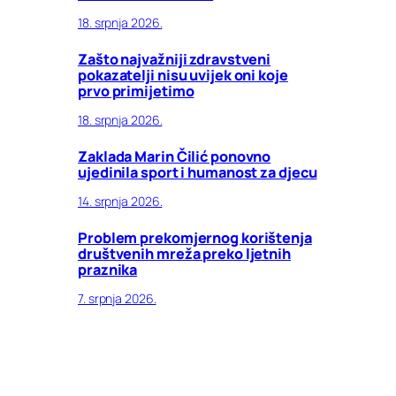
18. srpnja 2026.
Zašto najvažniji zdravstveni
pokazatelji nisu uvijek oni koje
prvo primijetimo
18. srpnja 2026.
Zaklada Marin Čilić ponovno
ujedinila sport i humanost za djecu
14. srpnja 2026.
Problem prekomjernog korištenja
društvenih mreža preko ljetnih
praznika
7. srpnja 2026.