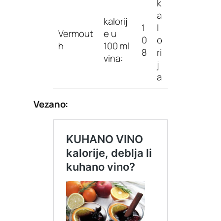
k
a
kalorij
1
l
Vermout
e u
0
o
h
100 ml
8
ri
vina:
j
a
Vezano: