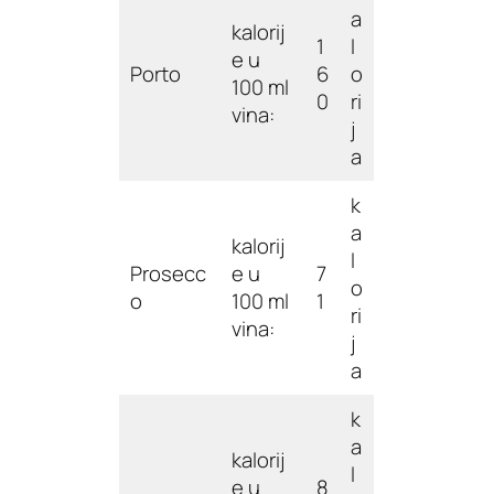
a
kalorij
1
l
e u
Porto
6
o
100 ml
0
ri
vina:
j
a
k
a
kalorij
l
Prosecc
e u
7
o
o
100 ml
1
ri
vina:
j
a
k
a
kalorij
l
e u
8