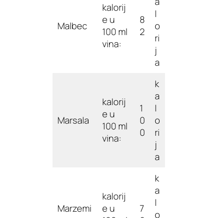
a
kalorij
l
e u
8
Malbec
o
100 ml
2
ri
vina:
j
a
k
a
kalorij
1
l
e u
Marsala
0
o
100 ml
0
ri
vina:
j
a
k
a
kalorij
l
Marzemi
e u
7
o