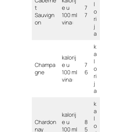
Caberne
kalorij
l
t
e u
7
o
Sauvign
100 ml
7
ri
on
vina:
j
a
k
a
kalorij
l
Champa
e u
7
o
gne
100 ml
6
ri
vina:
j
a
k
a
kalorij
l
Chardon
e u
8
o
nay
100 ml
5