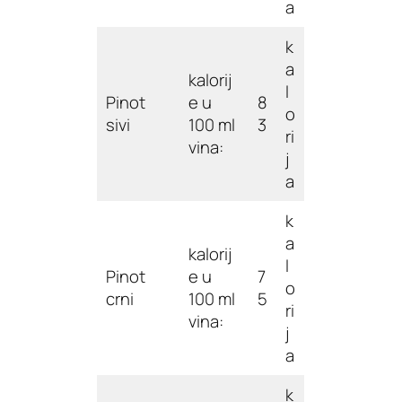
a
k
a
kalorij
l
Pinot
e u
8
o
sivi
100 ml
3
ri
vina:
j
a
k
a
kalorij
l
Pinot
e u
7
o
crni
100 ml
5
ri
vina:
j
a
k