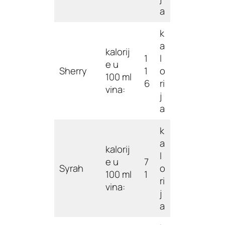
a
k
a
kalorij
1
l
e u
Sherry
1
o
100 ml
6
ri
vina:
j
a
k
a
kalorij
l
e u
7
Syrah
o
100 ml
1
ri
vina:
j
a