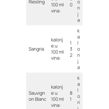
Riesling
o
100 ml
0
ri
vina:
j
a
k
a
kalorij
1
l
e u
Sangria
3
o
100 ml
2
ri
vina:
j
a
k
a
kalorij
l
Sauvign
e u
8
o
on Blanc
100 ml
1
ri
vina:
j