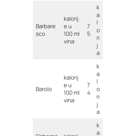
k
a
kalorij
l
Barbare
e u
7
o
sco
100 ml
5
ri
vina:
j
a
k
a
kalorij
l
e u
7
Barolo
o
100 ml
4
ri
vina:
j
a
k
a