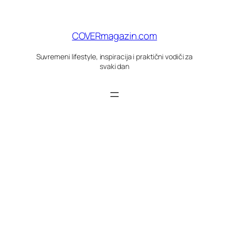
Skoči
do
sadržaja
COVERmagazin.com
Suvremeni lifestyle, inspiracija i praktični vodiči za
svaki dan