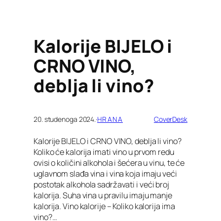
Kalorije BIJELO i
CRNO VINO,
deblja li vino?
20. studenoga 2024.
·
HRANA
CoverDesk
Kalorije BIJELO i CRNO VINO, deblja li vino?
Koliko će kalorija imati vino u prvom redu
ovisi o količini alkohola i šećera u vinu, te će
uglavnom slađa vina i vina koja imaju veći
postotak alkohola sadržavati i veći broj
kalorija. Suha vina u pravilu imaju manje
kalorija. Vino kalorije – Koliko kalorija ima
vino?…