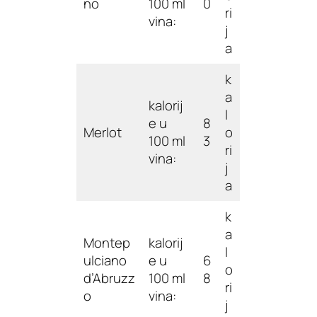
no
100 ml
0
ri
vina:
j
a
k
a
kalorij
l
e u
8
Merlot
o
100 ml
3
ri
vina:
j
a
k
a
Montep
kalorij
l
ulciano
e u
6
o
d’Abruzz
100 ml
8
ri
o
vina:
j