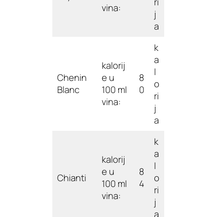
ri
vina:
j
a
k
a
kalorij
l
Chenin
e u
8
o
Blanc
100 ml
0
ri
vina:
j
a
k
a
kalorij
l
e u
8
Chianti
o
100 ml
4
ri
vina:
j
a