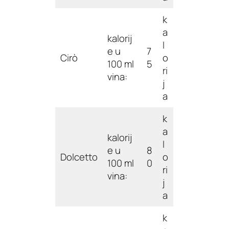
k
a
kalorij
l
e u
7
Cirò
o
100 ml
5
ri
vina:
j
a
k
a
kalorij
l
e u
8
Dolcetto
o
100 ml
0
ri
vina:
j
a
k