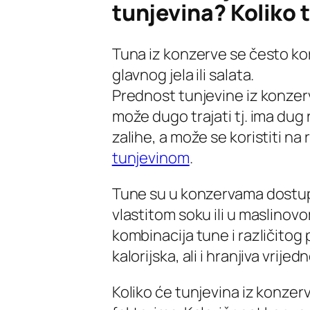
tunjevina? Koliko 
Tuna iz konzerve se često kor
glavnog jela ili salata.
Prednost tunjevine iz konzerv
može dugo trajati tj. ima dug 
zalihe, a može se koristiti na r
tunjevinom
.
Tune su u konzervama dostupn
vlastitom soku ili u maslinovo
kombinacija tune i različitog 
kalorijska, ali i hranjiva vrije
Koliko će tunjevina iz konzerv