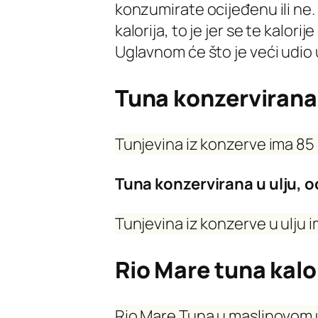
konzumirate ocijeđenu ili ne.
kalorija, to je jer se te kalorij
Uglavnom će što je veći udio ulj
Tuna konzervirana 
Tunjevina iz konzerve ima 85 
Tuna konzervirana u ulju, o
Tunjevina iz konzerve u ulju i
Rio Mare tuna kalo
Rio Mare Tuna u maslinovom ul