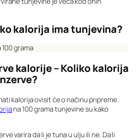
virane tunjevine je veća kod onih
iko kalorija ima tunjevina?
na 100 grama
ve kalorije – Koliko kalorija
onzerve?
ati kalorija ovisit će o načinu pripreme.
orija
na 100 grama tunjevine su kako
e varira da li je tuna u ulju ili ne. Da li