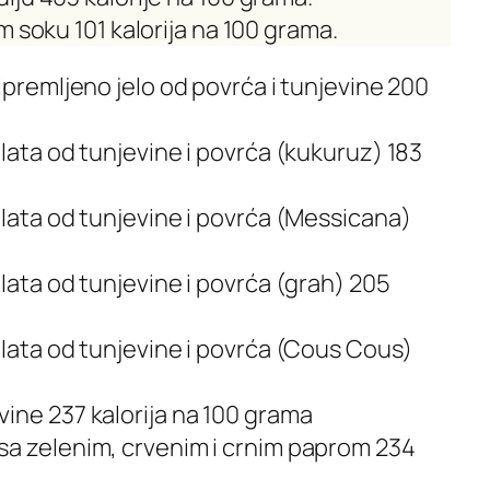
m soku 101 kalorija na 100 grama.
ipremljeno jelo od povrća i tunjevine 200
lata od tunjevine i povrća (kukuruz) 183
alata od tunjevine i povrća (Messicana)
lata od tunjevine i povrća (grah) 205
alata od tunjevine i povrća (Cous Cous)
ine 237 kalorija na 100 grama
a zelenim, crvenim i crnim paprom 234