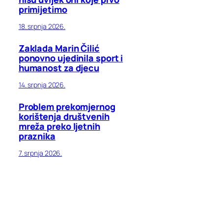
primijetimo
18. srpnja 2026.
Zaklada Marin Čilić
ponovno ujedinila sport i
humanost za djecu
14. srpnja 2026.
Problem prekomjernog
korištenja društvenih
mreža preko ljetnih
praznika
7. srpnja 2026.