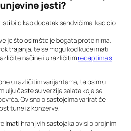
tunjevine jesti?
isti bilo kao dodatak sendvičima, kao dio
e je što osim što je bogata proteinima,
rok trajanja, te se mogu kod kuće imati
azličite načine i u različitim
receptima s
e u različitim varijantama, te osim u
m ulju česte su verzije salata koje se
povrća. Ovisno o sastojcima varirat će
dnost tune iz konzerve.
e imati hranjivih sastojaka ovisi o brojnim