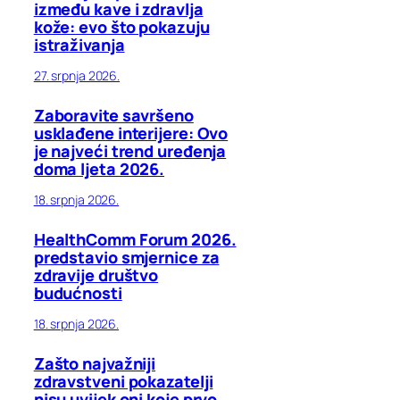
između kave i zdravlja
kože: evo što pokazuju
istraživanja
27. srpnja 2026.
Zaboravite savršeno
usklađene interijere: Ovo
je najveći trend uređenja
doma ljeta 2026.
18. srpnja 2026.
HealthComm Forum 2026.
predstavio smjernice za
zdravije društvo
budućnosti
18. srpnja 2026.
Zašto najvažniji
zdravstveni pokazatelji
nisu uvijek oni koje prvo