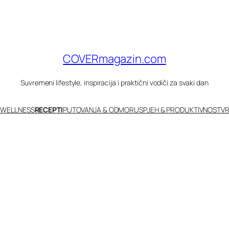
COVERmagazin.com
Suvremeni lifestyle, inspiracija i praktični vodiči za svaki dan
 WELLNESS
RECEPTI
PUTOVANJA & ODMOR
USPJEH & PRODUKTIVNOST
VR