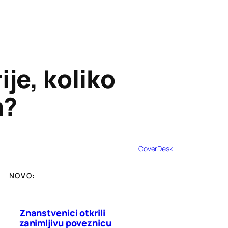
ije, koliko
a?
CoverDesk
NOVO:
Znanstvenici otkrili
zanimljivu poveznicu