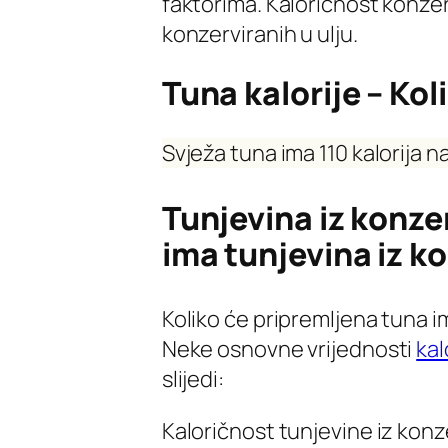
faktorima. Kaloričnost konzer
konzerviranih u ulju.
Tuna kalorije – Kol
Svježa tuna ima 110 kalorija 
Tunjevina iz konzer
ima tunjevina iz k
Koliko će pripremljena tuna im
Neke osnovne vrijednosti
kal
slijedi:
Kaloričnost tunjevine iz konzerv