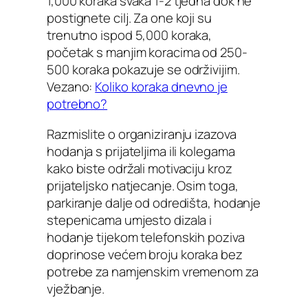
1,000 koraka svaka 1-2 tjedna dok ne
postignete cilj. Za one koji su
trenutno ispod 5,000 koraka,
početak s manjim koracima od 250-
500 koraka pokazuje se održivijim.
Vezano:
Koliko koraka dnevno je
potrebno?
Razmislite o organiziranju izazova
hodanja s prijateljima ili kolegama
kako biste održali motivaciju kroz
prijateljsko natjecanje. Osim toga,
parkiranje dalje od odredišta, hodanje
stepenicama umjesto dizala i
hodanje tijekom telefonskih poziva
doprinose većem broju koraka bez
potrebe za namjenskim vremenom za
vježbanje.