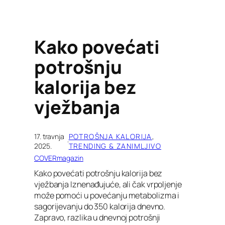
Kako povećati
potrošnju
kalorija bez
vježbanja
17. travnja
POTROŠNJA KALORIJA
, 
·
2025.
TRENDING & ZANIMLJIVO
COVERmagazin
Kako povećati potrošnju kalorija bez
vježbanja Iznenađujuće, ali čak vrpoljenje
može pomoći u povećanju metabolizma i
sagorijevanju do 350 kalorija dnevno.
Zapravo, razlika u dnevnoj potrošnji