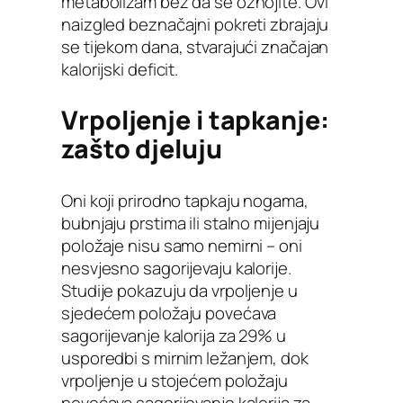
metabolizam bez da se oznojite. Ovi
naizgled beznačajni pokreti zbrajaju
se tijekom dana, stvarajući značajan
kalorijski deficit.
Vrpoljenje i tapkanje:
zašto djeluju
Oni koji prirodno tapkaju nogama,
bubnjaju prstima ili stalno mijenjaju
položaje nisu samo nemirni – oni
nesvjesno sagorijevaju kalorije.
Studije pokazuju da vrpoljenje u
sjedećem položaju povećava
sagorijevanje kalorija za 29% u
usporedbi s mirnim ležanjem, dok
vrpoljenje u stojećem položaju
povećava sagorijevanje kalorija za