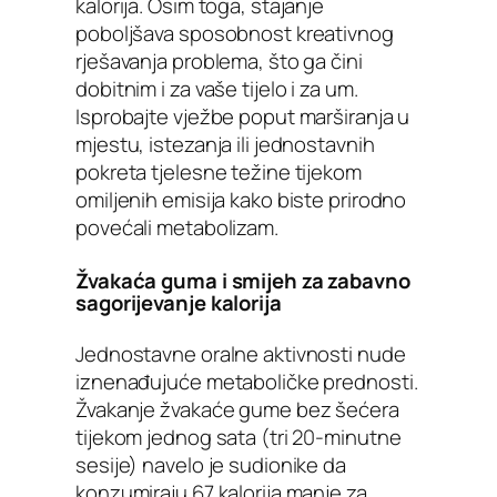
kalorija. Osim toga, stajanje
poboljšava sposobnost kreativnog
rješavanja problema, što ga čini
dobitnim i za vaše tijelo i za um.
Isprobajte vježbe poput marširanja u
mjestu, istezanja ili jednostavnih
pokreta tjelesne težine tijekom
omiljenih emisija kako biste prirodno
povećali metabolizam.
Žvakaća guma i smijeh za zabavno
sagorijevanje kalorija
Jednostavne oralne aktivnosti nude
iznenađujuće metaboličke prednosti.
Žvakanje žvakaće gume bez šećera
tijekom jednog sata (tri 20-minutne
sesije) navelo je sudionike da
konzumiraju 67 kalorija manje za