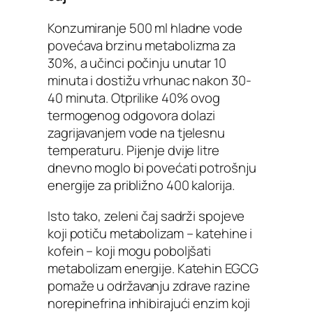
Konzumiranje 500 ml hladne vode
povećava brzinu metabolizma za
30%, a učinci počinju unutar 10
minuta i dostižu vrhunac nakon 30-
40 minuta. Otprilike 40% ovog
termogenog odgovora dolazi
zagrijavanjem vode na tjelesnu
temperaturu. Pijenje dvije litre
dnevno moglo bi povećati potrošnju
energije za približno 400 kalorija.
Isto tako, zeleni čaj sadrži spojeve
koji potiču metabolizam – katehine i
kofein – koji mogu poboljšati
metabolizam energije. Katehin EGCG
pomaže u održavanju zdrave razine
norepinefrina inhibirajući enzim koji