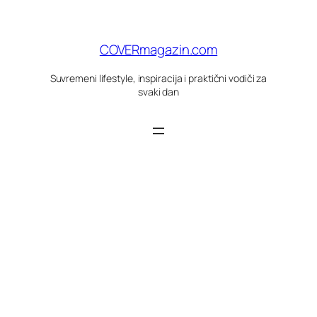
Skoči
do
sadržaja
COVERmagazin.com
Suvremeni lifestyle, inspiracija i praktični vodiči za
svaki dan