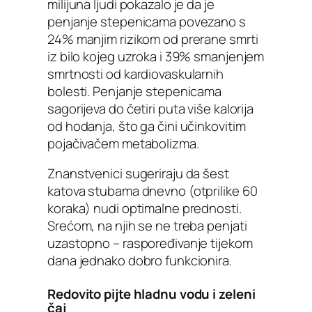
milijuna ljudi pokazalo je da je
penjanje stepenicama povezano s
24% manjim rizikom od prerane smrti
iz bilo kojeg uzroka i 39% smanjenjem
smrtnosti od kardiovaskularnih
bolesti. Penjanje stepenicama
sagorijeva do četiri puta više kalorija
od hodanja, što ga čini učinkovitim
pojačivačem metabolizma.
Znanstvenici sugeriraju da šest
katova stubama dnevno (otprilike 60
koraka) nudi optimalne prednosti.
Srećom, na njih se ne treba penjati
uzastopno – raspoređivanje tijekom
dana jednako dobro funkcionira.
Redovito pijte hladnu vodu i zeleni
čaj