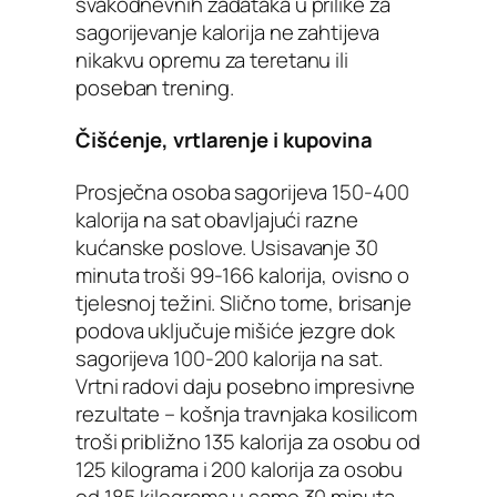
svakodnevnih zadataka u prilike za
sagorijevanje kalorija ne zahtijeva
nikakvu opremu za teretanu ili
poseban trening.
Čišćenje, vrtlarenje i kupovina
Prosječna osoba sagorijeva 150-400
kalorija na sat obavljajući razne
kućanske poslove. Usisavanje 30
minuta troši 99-166 kalorija, ovisno o
tjelesnoj težini. Slično tome, brisanje
podova uključuje mišiće jezgre dok
sagorijeva 100-200 kalorija na sat.
Vrtni radovi daju posebno impresivne
rezultate – košnja travnjaka kosilicom
troši približno 135 kalorija za osobu od
125 kilograma i 200 kalorija za osobu
od 185 kilograma u samo 30 minuta.