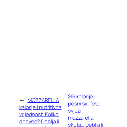
SIR kalorije,
←
MOZZARELLA
posni sir, feta,
kalorije i nutritivna
svježi,
vrijednost. Koliko
mozzarella,
dnevno? Deblja li
skuta… Deblja li