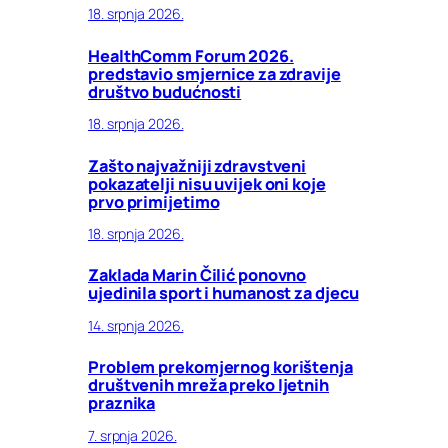
18. srpnja 2026.
HealthComm Forum 2026.
predstavio smjernice za zdravije
društvo budućnosti
18. srpnja 2026.
Zašto najvažniji zdravstveni
pokazatelji nisu uvijek oni koje
prvo primijetimo
18. srpnja 2026.
Zaklada Marin Čilić ponovno
ujedinila sport i humanost za djecu
14. srpnja 2026.
Problem prekomjernog korištenja
društvenih mreža preko ljetnih
praznika
7. srpnja 2026.