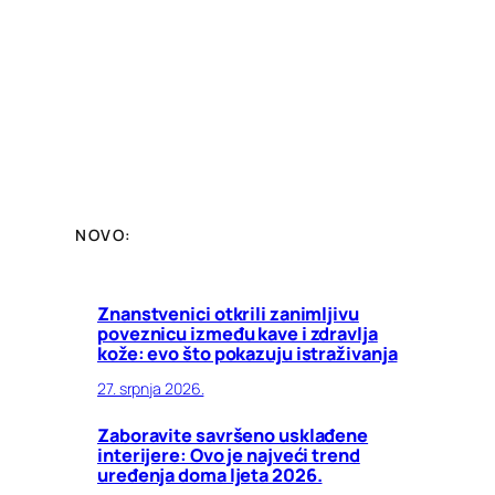
NOVO:
Znanstvenici otkrili zanimljivu
poveznicu između kave i zdravlja
kože: evo što pokazuju istraživanja
27. srpnja 2026.
Zaboravite savršeno usklađene
interijere: Ovo je najveći trend
uređenja doma ljeta 2026.