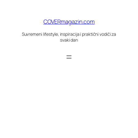
Skoči
do
sadržaja
COVERmagazin.com
Suvremeni lifestyle, inspiracija i praktični vodiči za
svaki dan