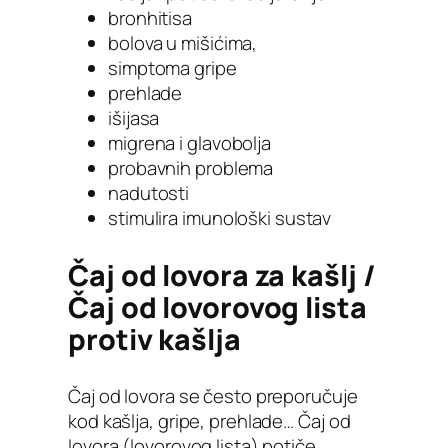
bronhitisa
bolova u mišićima,
simptoma gripe
prehlade
išijasa
migrena i glavobolja
probavnih problema
nadutosti
stimulira imunološki sustav
Čaj od lovora za kašlj /
Čaj od lovorovog lista
protiv kašlja
Čaj od lovora se često preporučuje
kod kašlja, gripe, prehlade… Čaj od
lovora (lovorovog lista) potiče