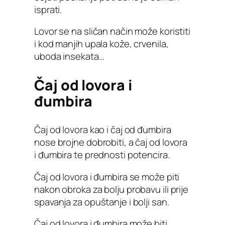
isprati.
Lovor se na sličan način može koristiti
i kod manjih upala kože, crvenila,
uboda insekata…
Čaj od lovora i
đumbira
Čaj od lovora kao i čaj od đumbira
nose brojne dobrobiti, a čaj od lovora
i đumbira te prednosti potencira.
Čaj od lovora i đumbira se može piti
nakon obroka za bolju probavu ili prije
spavanja za opuštanje i bolji san.
Čaj od lovora i đumbira može biti