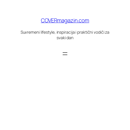
Skoči
do
sadržaja
COVERmagazin.com
Suvremeni lifestyle, inspiracija i praktični vodiči za
svaki dan