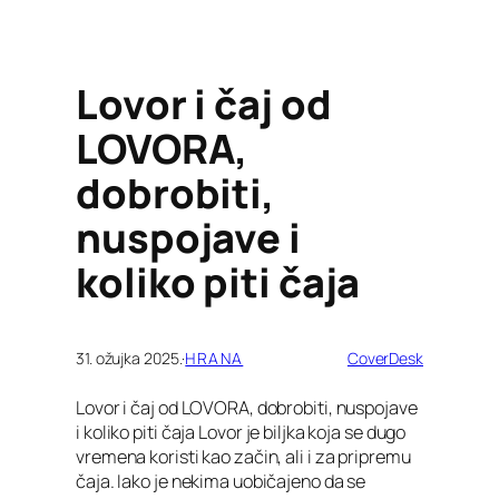
Lovor i čaj od
LOVORA,
dobrobiti,
nuspojave i
koliko piti čaja
31. ožujka 2025.
·
HRANA
CoverDesk
Lovor i čaj od LOVORA, dobrobiti, nuspojave
i koliko piti čaja Lovor je biljka koja se dugo
vremena koristi kao začin, ali i za pripremu
čaja. Iako je nekima uobičajeno da se