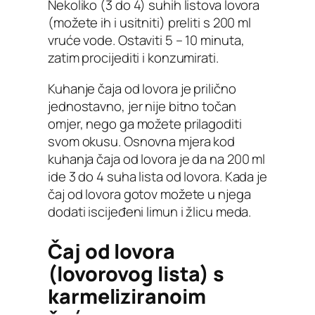
Nekoliko (3 do 4) suhih listova lovora
(možete ih i usitniti) preliti s 200 ml
vruće vode. Ostaviti 5 – 10 minuta,
zatim procijediti i konzumirati.
Kuhanje čaja od lovora je prilično
jednostavno, jer nije bitno točan
omjer, nego ga možete prilagoditi
svom okusu. Osnovna mjera kod
kuhanja čaja od lovora je da na 200 ml
ide 3 do 4 suha lista od lovora. Kada je
čaj od lovora gotov možete u njega
dodati iscijeđeni limun i žlicu meda.
Čaj od lovora
(lovorovog lista) s
karmeliziranoim