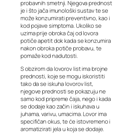
probavnih smetnji. Njegova prednost
je i što jača imunološki sustav te se
može konzumirati preventivno, kao i
kod pojave simptoma. Ukoliko se
uzima prije obroka čaj od lovora
potiče apetit dok kada se konzumira
nakon obroka potiče probavu, te
pomaže kod nadutosti.
S obzirom da lovorov list ima brojne
prednosti, koje se mogu iskoristiti
tako da se iskuha lovorov list,
njegove prednosti se pokazuju ne
samo kod pripreme čaja, nego i kada
se dodaje kao začin i iskuhava u
juhama, varivu, umacima. Lovor ima
specifičan okus, te će istovremeno i
aromatizirati jela u koja se dodaje.