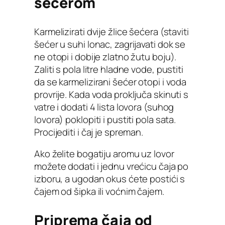
šećerom
Karmelizirati dvije žlice šećera (staviti
šećer u suhi lonac, zagrijavati dok se
ne otopi i dobije zlatno žutu boju).
Zaliti s pola litre hladne vode, pustiti
da se karmelizirani šećer otopi i voda
provrije. Kada voda proključa skinuti s
vatre i dodati 4 lista lovora (suhog
lovora) poklopiti i pustiti pola sata.
Procijediti i čaj je spreman.
Ako želite bogatiju aromu uz lovor
možete dodati i jednu vrećicu čaja po
izboru, a ugodan okus ćete postići s
čajem od šipka ili voćnim čajem.
Priprema čaja od