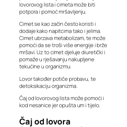
lovorovog lista i cimeta može biti
potpora i pomoć mršavljenju.
Cimet se kao začin često koristi i
dodaje kako napitcima tako i jelima.
Cimet ubrzava metabolizam, te može
pomoći da se troši više energije i brže
mršavi. Uz to cimet djeluje diuretički i
pomaže u rješavanju nakupljene
tekućine u organizmu.
Lovor također potiče probavu, te
detoksikaciju organizma.
Čaj od lovorovog lista može pomoći i
kod nesanice jer opušta um i tijelo.
Čaj od lovora