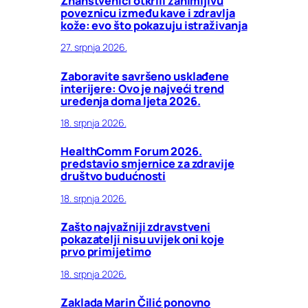
Znanstvenici otkrili zanimljivu
poveznicu između kave i zdravlja
kože: evo što pokazuju istraživanja
27. srpnja 2026.
Zaboravite savršeno usklađene
interijere: Ovo je najveći trend
uređenja doma ljeta 2026.
18. srpnja 2026.
HealthComm Forum 2026.
predstavio smjernice za zdravije
društvo budućnosti
18. srpnja 2026.
Zašto najvažniji zdravstveni
pokazatelji nisu uvijek oni koje
prvo primijetimo
18. srpnja 2026.
Zaklada Marin Čilić ponovno