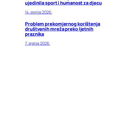
ujedinila sport i humanost za djecu
14. srpnja 2026.
Problem prekomjernog korištenja
društvenih mreža preko ljetnih
praznika
7. srpnja 2026.