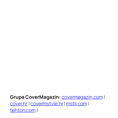
Grupa CoverMagazin:
covermagazin.com
|
cover.hr
|
covermstyle.hr
|
mstil.com
|
tehton.com
|