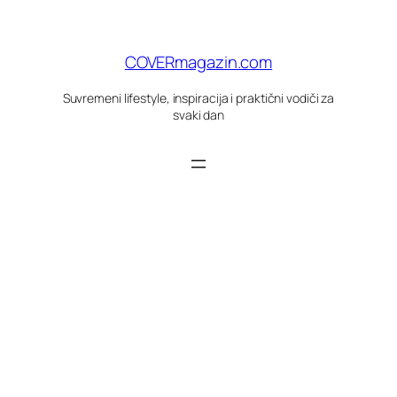
Skoči
do
sadržaja
COVERmagazin.com
Suvremeni lifestyle, inspiracija i praktični vodiči za
svaki dan