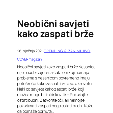
Neobični savjeti
kako zaspati brže
26. siječnja 2021.
·
TRENDING & ZANIMLJIVO
COVERmagazin
Neobični savjeti kako zaspati brže Nesanica
nije neuobičajena, a čak i oni koji nemaju
problema s nesanicom povremeno imaju
poteškoće kako zaspati i vrte se u krevetu.
Neki od savjeta kako zaspati brže, koji
možda mogu biti učinkoviti: – Pokušajte
ostati budni. Zatvorite oči, ali nemojte
pokušavati zaspati nego ostati budni. Kažu
da pomaže obrnuta…