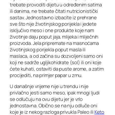
trebate provoditi dijetu u određenim satima
ili danima, ne trebate čitati nutricionistički
sastav. Jednostavno izbacite iz prehrane
sve što nije životinjskog porijekla i jedete
isključivo meso i one produkte koje nam
životinje daju poput jaja, mlijeka i mliječnih
proizvoda. Jela pripremate na masnoćama
životinjskog porijekla poput masla ili
maslaca, a od začina su dozvoljeni samo oni
koji ne sadrže ugljikohidrate (sol) ili oni koje
ćete kuhati, ostaviti da puste arome, a zatim
procijediti, na primjer papar u zrnu.
U današnje vrijeme nije u trendu i nije
privlačno jesti samo meso, ipak mnogi ljudi
se odlučuju na ovu dijetu jer je vrlo
jednostavna. Obično se na nju odluče oni
koje je iz nekog razloga privukla Paleo ili
Keto