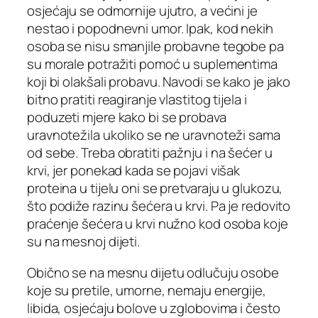
osjećaju se odmornije ujutro, a većini je
nestao i popodnevni umor. Ipak, kod nekih
osoba se nisu smanjile probavne tegobe pa
su morale potražiti pomoć u suplementima
koji bi olakšali probavu. Navodi se kako je jako
bitno pratiti reagiranje vlastitog tijela i
poduzeti mjere kako bi se probava
uravnotežila ukoliko se ne uravnoteži sama
od sebe. Treba obratiti pažnju i na šećer u
krvi, jer ponekad kada se pojavi višak
proteina u tijelu oni se pretvaraju u glukozu,
što podiže razinu šećera u krvi. Pa je redovito
praćenje šećera u krvi nužno kod osoba koje
su na mesnoj dijeti.
Obično se na mesnu dijetu odlučuju osobe
koje su pretile, umorne, nemaju energije,
libida, osjećaju bolove u zglobovima i često