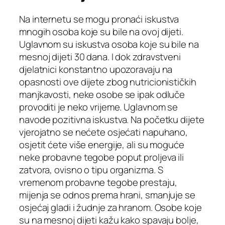
Na internetu se mogu pronaći iskustva
mnogih osoba koje su bile na ovoj dijeti.
Uglavnom su iskustva osoba koje su bile na
mesnoj dijeti 30 dana. I dok zdravstveni
djelatnici konstantno upozoravaju na
opasnosti ove dijete zbog nutricionističkih
manjkavosti, neke osobe se ipak odluče
provoditi je neko vrijeme. Uglavnom se
navode pozitivna iskustva. Na početku dijete
vjerojatno se nećete osjećati napuhano,
osjetit ćete više energije, ali su moguće
neke probavne tegobe poput proljeva ili
zatvora, ovisno o tipu organizma. S
vremenom probavne tegobe prestaju,
mijenja se odnos prema hrani, smanjuje se
osjećaj gladi i žudnje za hranom. Osobe koje
su na mesnoj dijeti kažu kako spavaju bolje,