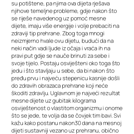
su potištene, pa njima ova dijeta rješava
njihove temeljne probleme, gdje nakon što
se riješe navedenog uz pomoć mesne
dijete, imaju više energije i volje prebaciti na
zdraviji tip prehrane. Zbog toga mnogi
neizmjerno hvale ovu dijetu, budući da na
neki način vadi ljude iz očaja i vraća ih na
pravi put gdje se nauče brinuti za sebe i
svoje tijelo. Postaju osviješteni oko toga što
jedu i što stavljaju u sebe, da bi nakon što
pređu prvu i najveću stepenicu kasnije došli
do zdravih obrazaca prehrane koji neće
škoditi zdravlju. Uglavnom je najveći rezultat
mesne dijete uz gubitak kilograma
osviještenost o vlastitom organizmu i onome
što se jede, te volja da se čovjek tim bavi. Svi
kažu kako postanu nakon30 dana na mesnoj
dijeti sustavniji vezano uz prehranu, obično