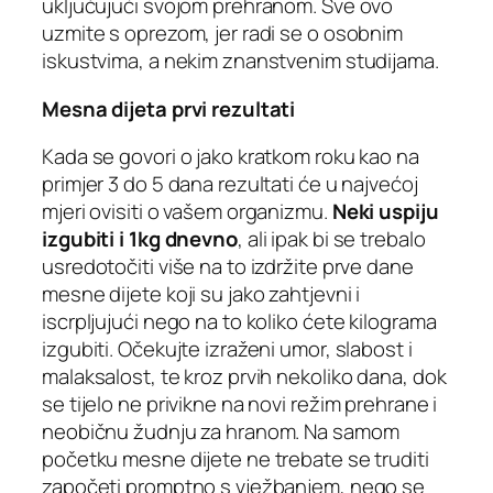
uključujući svojom prehranom. Sve ovo
uzmite s oprezom, jer radi se o osobnim
iskustvima, a nekim znanstvenim studijama.
Mesna dijeta prvi rezultati
Kada se govori o jako kratkom roku kao na
primjer 3 do 5 dana rezultati će u najvećoj
mjeri ovisiti o vašem organizmu.
Neki uspiju
izgubiti i 1kg dnevno
, ali ipak bi se trebalo
usredotočiti više na to izdržite prve dane
mesne dijete koji su jako zahtjevni i
iscrpljujući nego na to koliko ćete kilograma
izgubiti. Očekujte izraženi umor, slabost i
malaksalost, te kroz prvih nekoliko dana, dok
se tijelo ne privikne na novi režim prehrane i
neobičnu žudnju za hranom. Na samom
početku mesne dijete ne trebate se truditi
započeti promptno s vježbanjem, nego se