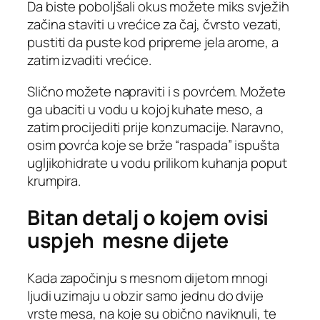
Da biste poboljšali okus možete miks svježih
začina staviti u vrećice za čaj, čvrsto vezati,
pustiti da puste kod pripreme jela arome, a
zatim izvaditi vrećice.
Slično možete napraviti i s povrćem. Možete
ga ubaciti u vodu u kojoj kuhate meso, a
zatim procijediti prije konzumacije. Naravno,
osim povrća koje se brže “raspada” ispušta
ugljikohidrate u vodu prilikom kuhanja poput
krumpira.
Bitan detalj o kojem ovisi
uspjeh mesne dijete
Kada započinju s mesnom dijetom mnogi
ljudi uzimaju u obzir samo jednu do dvije
vrste mesa, na koje su obično naviknuli, te