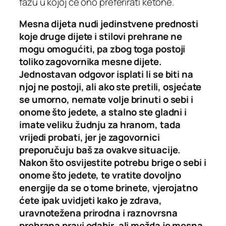
fazu u kojoj će ono preferirati ketone.
Mesna dijeta nudi jedinstvene prednosti
koje druge dijete i stilovi prehrane ne
mogu omogućiti, pa zbog toga postoji
toliko zagovornika mesne dijete.
Jednostavan odgovor isplati li se biti na
njoj ne postoji, ali ako ste pretili, osjećate
se umorno, nemate volje brinuti o sebi i
onome što jedete, a stalno ste gladni i
imate veliku žudnju za hranom, tada
vrijedi probati, jer je zagovornici
preporučuju baš za ovakve situacije.
Nakon što osvijestite potrebu brige o sebi i
onome što jedete, te vratite dovoljno
energije da se o tome brinete, vjerojatno
ćete ipak uvidjeti kako je zdrava,
uravnotežena prirodna i raznovrsna
prehrana pravi odabir, ali možda je mesna