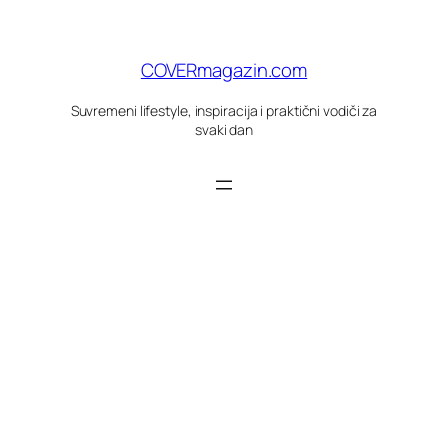
Skoči
do
sadržaja
COVERmagazin.com
Suvremeni lifestyle, inspiracija i praktični vodiči za
svaki dan