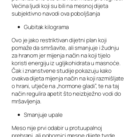
Većina ljudi koji su bili na mesnoj dijeta
subjektivno navodi ova poboljšanja
Gubitak kilograma
Ovo je jako restriktivan dijetni plan koji
pomaže da smršavite, ali smanjuje i žudnju
za hranom jer mijenja način na koji tijelo
koristi energiju iz ugljikohidrata u masnoće.
Čak i znanstvene studije pokazuju kako
ovakva dijeta mijenja način na koji razmišljate
o hrani, utječe na „hormone gladi”, te na taj
način regulira apetit što neizbježno vodi do
mršavljenja.
Smanjuje upale
Meso nije prvi odabir u protuupalnoj
prehrani, ali pobornici mesne dijete tvrde