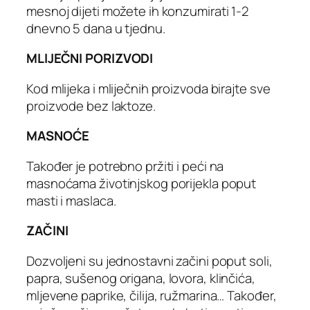
mesnoj dijeti možete ih konzumirati 1-2
dnevno 5 dana u tjednu.
MLIJEČNI PORIZVODI
Kod mlijeka i mliječnih proizvoda birajte sve
proizvode bez laktoze.
MASNOĆE
Također je potrebno pržiti i peći na
masnoćama životinjskog porijekla poput
masti i maslaca.
ZAČINI
Dozvoljeni su jednostavni začini poput soli,
papra, sušenog origana, lovora, klinčića,
mljevene paprike, čilija, ružmarina… Također,