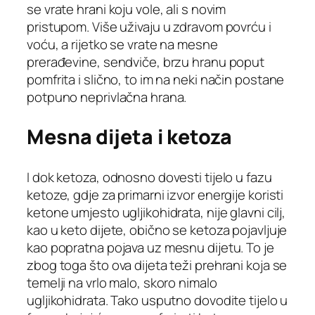
se vrate hrani koju vole, ali s novim
pristupom. Više uživaju u zdravom povrću i
voću, a rijetko se vrate na mesne
prerađevine, sendviče, brzu hranu poput
pomfrita i slično, to im na neki način postane
potpuno neprivlačna hrana.
Mesna dijeta i ketoza
I dok ketoza, odnosno dovesti tijelo u fazu
ketoze, gdje za primarni izvor energije koristi
ketone umjesto ugljikohidrata, nije glavni cilj,
kao u keto dijete, obično se ketoza pojavljuje
kao popratna pojava uz mesnu dijetu. To je
zbog toga što ova dijeta teži prehrani koja se
temelji na vrlo malo, skoro nimalo
ugljikohidrata. Tako usputno dovodite tijelo u