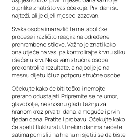
uspješno kroz prvih mjesec dana važno je
otprilike znati što vas očekuje. Prvi dani su
najteži, ali je cijeli mjesec izazovan.
Svaka osoba ima različite metaboličke
procese i različito reagira na određene
prehrambene stilove. Važno je znati kako
ona utječe na vas, pa kontrolirajte krvnu sliku
i šećer u krvi. Neka vam stručna osoba
prekontrolira rezultate, a najbolje je na
mesnu dijetu ići uz potporu stručne osobe.
Očekujte kako će biti teško i nemojte
prerano odustajati. Pripremite se na umor,
glavobolje, nesnosnu glad i težnju za
hranom kroz prva tri dana, a moguće i prvih
tjedan dana. Pratite i probavu. Očekujte kako
će apetit fluktuirati. U nekim danima nećete
satima pomisliti na hranu ni sjetiti se da biste