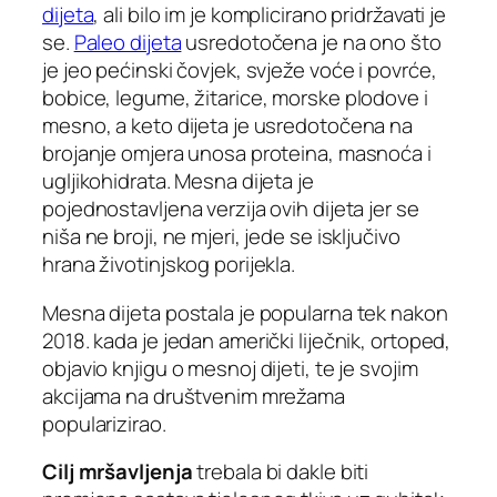
dijeta
, ali bilo im je komplicirano pridržavati je
se.
Paleo dijeta
usredotočena je na ono što
je jeo pećinski čovjek, svježe voće i povrće,
bobice, legume, žitarice, morske plodove i
mesno, a keto dijeta je usredotočena na
brojanje omjera unosa proteina, masnoća i
ugljikohidrata. Mesna dijeta je
pojednostavljena verzija ovih dijeta jer se
niša ne broji, ne mjeri, jede se isključivo
hrana životinjskog porijekla.
Mesna dijeta postala je popularna tek nakon
2018. kada je jedan američki liječnik, ortoped,
objavio knjigu o mesnoj dijeti, te je svojim
akcijama na društvenim mrežama
popularizirao.
Cilj mršavljenja
trebala bi dakle biti