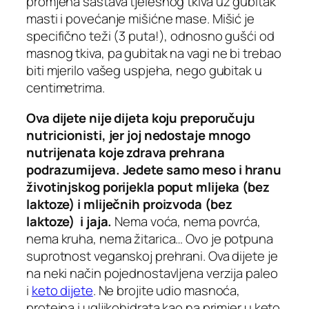
promjena sastava tjelesnog tkiva uz gubitak
masti i povećanje mišićne mase. Mišić je
specifično teži (3 puta!), odnosno gušći od
masnog tkiva, pa gubitak na vagi ne bi trebao
biti mjerilo vašeg uspjeha, nego gubitak u
centimetrima.
Ova dijete nije dijeta koju preporučuju
nutricionisti, jer joj nedostaje mnogo
nutrijenata koje zdrava prehrana
podrazumijeva. Jedete samo meso i hranu
životinjskog porijekla poput mlijeka (bez
laktoze) i mliječnih proizvoda (bez
laktoze) i jaja.
Nema voća, nema povrća,
nema kruha, nema žitarica… Ovo je potpuna
suprotnost veganskoj prehrani. Ova dijete je
na neki način pojednostavljena verzija paleo
i
keto dijete
. Ne brojite udio masnoća,
proteina i ugljikohidrata kao na primjer u keto