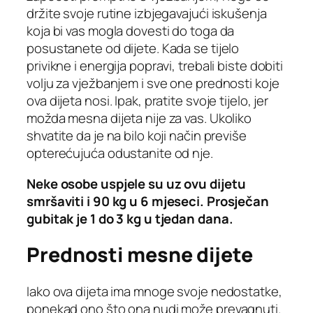
držite svoje rutine izbjegavajući iskušenja
koja bi vas mogla dovesti do toga da
posustanete od dijete. Kada se tijelo
privikne i energija popravi, trebali biste dobiti
volju za vježbanjem i sve one prednosti koje
ova dijeta nosi. Ipak, pratite svoje tijelo, jer
možda mesna dijeta nije za vas. Ukoliko
shvatite da je na bilo koji način previše
opterećujuća odustanite od nje.
Neke osobe uspjele su uz ovu dijetu
smršaviti i 90 kg u 6 mjeseci. Prosječan
gubitak je 1 do 3 kg u tjedan dana.
Prednosti mesne dijete
Iako ova dijeta ima mnoge svoje nedostatke,
ponekad ono što ona nudi može prevagnuti.