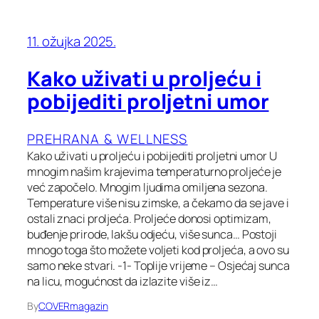
11. ožujka 2025.
Kako uživati u proljeću i
pobijediti proljetni umor
PREHRANA & WELLNESS
Kako uživati u proljeću i pobijediti proljetni umor U
mnogim našim krajevima temperaturno proljeće je
već započelo. Mnogim ljudima omiljena sezona.
Temperature više nisu zimske, a čekamo da se jave i
ostali znaci proljeća. Proljeće donosi optimizam,
buđenje prirode, lakšu odjeću, više sunca… Postoji
mnogo toga što možete voljeti kod proljeća, a ovo su
samo neke stvari. -1- Toplije vrijeme – Osjećaj sunca
na licu, mogućnost da izlazite više iz…
By
COVERmagazin