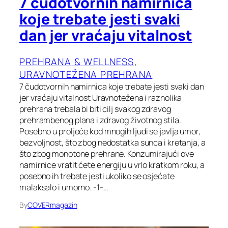
7 čudotvornih namirnica
koje trebate jesti svaki
dan jer vraćaju vitalnost
PREHRANA & WELLNESS
, 
URAVNOTEŽENA PREHRANA
7 čudotvornih namirnica koje trebate jesti svaki dan
jer vraćaju vitalnost Uravnotežena i raznolika
prehrana trebala bi biti cilj svakog zdravog
prehrambenog plana i zdravog životnog stila.
Posebno u proljeće kod mnogih ljudi se javlja umor,
bezvoljnost, što zbog nedostatka sunca i kretanja, a
što zbog monotone prehrane. Konzumirajući ove
namirnice vratit ćete energiju u vrlo kratkom roku, a
posebno ih trebate jesti ukoliko se osjećate
malaksalo i umorno. -1-…
By
COVERmagazin