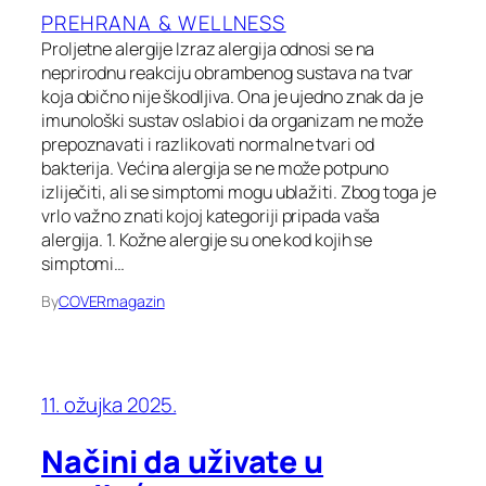
PREHRANA & WELLNESS
Proljetne alergije Izraz alergija odnosi se na
neprirodnu reakciju obrambenog sustava na tvar
koja obično nije škodljiva. Ona je ujedno znak da je
imunološki sustav oslabio i da organizam ne može
prepoznavati i razlikovati normalne tvari od
bakterija. Većina alergija se ne može potpuno
izliječiti, ali se simptomi mogu ublažiti. Zbog toga je
vrlo važno znati kojoj kategoriji pripada vaša
alergija. 1. Kožne alergije su one kod kojih se
simptomi…
By
COVERmagazin
11. ožujka 2025.
Načini da uživate u