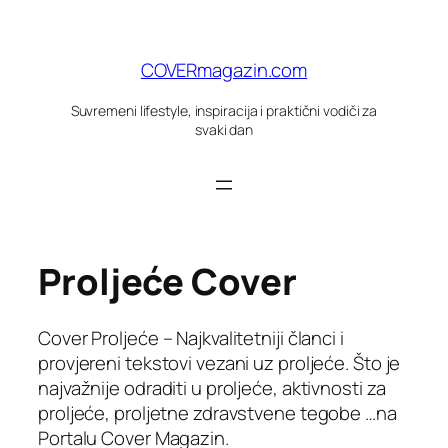
Skoči
do
sadržaja
COVERmagazin.com
Suvremeni lifestyle, inspiracija i praktični vodiči za
svaki dan
Proljeće Cover
Cover Proljeće – Najkvalitetniji članci i
provjereni tekstovi vezani uz proljeće. Što je
najvažnije odraditi u proljeće, aktivnosti za
proljeće, proljetne zdravstvene tegobe …na
Portalu Cover Magazin.