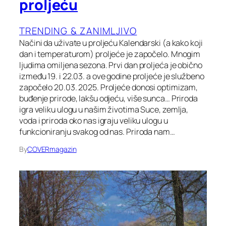
proljeću
TRENDING & ZANIMLJIVO
Načini da uživate u proljeću Kalendarski (a kako koji
dan i temperaturom) proljeće je započelo. Mnogim
ljudima omiljena sezona. Prvi dan proljeća je obično
između 19. i 22.03. a ove godine proljeće je službeno
započelo 20.03. 2025. Proljeće donosi optimizam,
buđenje prirode, lakšu odjeću, više sunca… Priroda
igra veliku ulogu u našim životima Suce, zemlja,
voda i priroda oko nas igraju veliku ulogu u
funkcioniranju svakog od nas. Priroda nam…
By
COVERmagazin