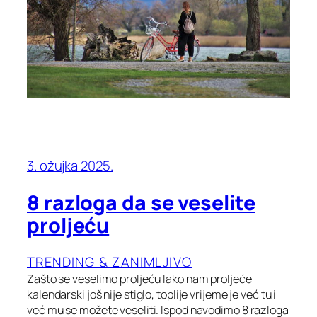
3. ožujka 2025.
8 razloga da se veselite
proljeću
TRENDING & ZANIMLJIVO
Zašto se veselimo proljeću Iako nam proljeće
kalendarski još nije stiglo, toplije vrijeme je već tu i
već mu se možete veseliti. Ispod navodimo 8 razloga