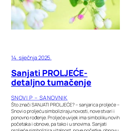
14. siječnja 2025.
Sanjati PROLJEĆE-
detaljno tumačenje
SNOVI P – SANOVNIK
Što znači SANJATI PROLJEĆE? – sanjarica proljeće –
Snovi o proljeću simboliziraju novosti, nove stvari i
ponovno rođenje. Proljeće uvijek ima simboliku novih
početaka i obnove, pa tako i u snovima. Sanjati
proljeće simbolizira vitalnost, nove početke, obnovu