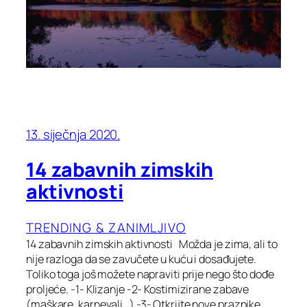
13. siječnja 2020.
14 zabavnih zimskih
aktivnosti
TRENDING & ZANIMLJIVO
14 zabavnih zimskih aktivnosti Možda je zima, ali to
nije razloga da se zavučete u kuću i dosađujete.
Toliko toga još možete napraviti prije nego što dođe
proljeće. -1- Klizanje -2- Kostimizirane zabave
(maškare, karnevali…) -3- Otkrijte nove praznike