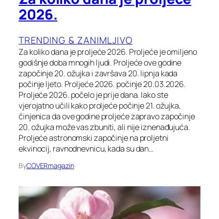
2026.
TRENDING & ZANIMLJIVO
Za koliko dana je proljeće 2026. Proljeće je omiljeno
godišnje doba mnogih ljudi. Proljeće ove godine
započinje 20. ožujka i završava 20. lipnja kada
počinje ljeto. Proljeće 2026. počinje 20.03.2026.
Proljeće 2026. počelo je prije dana. Iako ste
vjerojatno učili kako proljeće počinje 21. ožujka,
činjenica da ove godine proljeće zapravo započinje
20. ožujka može vas zbuniti, ali nije iznenađujuća.
Proljeće astronomski započinje na proljetni
ekvinocij, ravnodnevnicu, kada su dan…
By
COVERmagazin