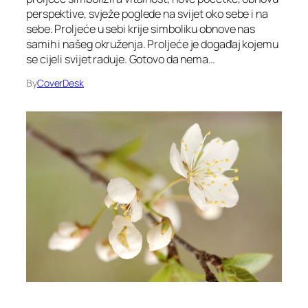
perspektive, svježe poglede na svijet oko sebe i na
sebe. Proljeće u sebi krije simboliku obnove nas
samih i našeg okruženja. Proljeće je događaj kojemu
se cijeli svijet raduje. Gotovo da nema…
By
CoverDesk