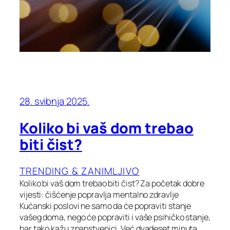
28. svibnja 2025.
Koliko bi vaš dom trebao
biti čist?
TRENDING & ZANIMLJIVO
Koliko bi vaš dom trebao biti čist? Za početak dobre
vijesti: čišćenje popravlja mentalno zdravlje
Kućanski poslovi ne samo da će popraviti stanje
vašeg doma, nego će popraviti i vaše psihičko stanje,
bar tako kažu znanstvenici. Već dvadeset minuta