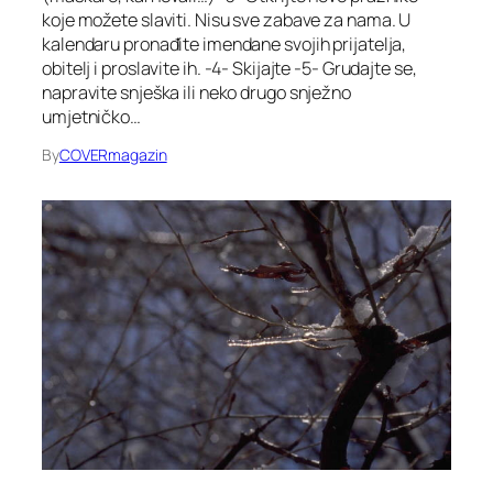
koje možete slaviti. Nisu sve zabave za nama. U
kalendaru pronađite imendane svojih prijatelja,
obitelj i proslavite ih. -4- Skijajte -5- Grudajte se,
napravite snješka ili neko drugo snježno
umjetničko…
By
COVERmagazin