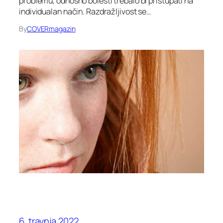
problemu, odnosno bolesti trebalo bi pristupati na
individualan način. Razdražljivost se…
By
COVERmagazin
6. travnja 2022.