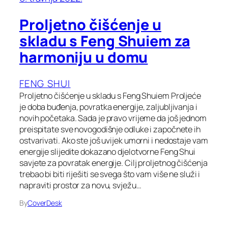
Proljetno čišćenje u
skladu s Feng Shuiem za
harmoniju u domu
FENG SHUI
Proljetno čišćenje u skladu s Feng Shuiem Proljeće
je doba buđenja, povratka energije, zaljubljivanja i
novih početaka. Sada je pravo vrijeme da još jednom
preispitate sve novogodišnje odluke i započnete ih
ostvarivati. Ako ste još uvijek umorni i nedostaje vam
energije slijedite dokazano djelotvorne Feng Shui
savjete za povratak energije. Cilj proljetnog čišćenja
trebao bi biti riješiti se svega što vam više ne služi i
napraviti prostor za novu, svježu…
By
CoverDesk