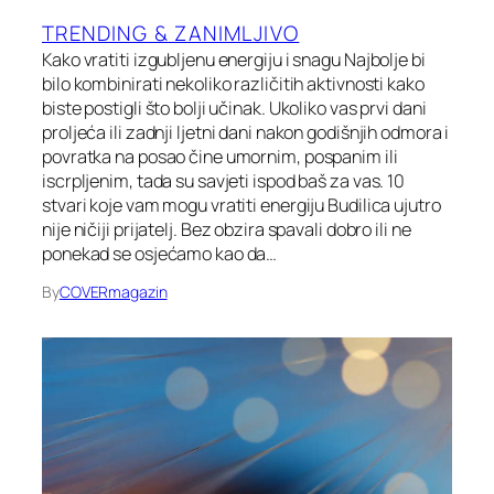
TRENDING & ZANIMLJIVO
Kako vratiti izgubljenu energiju i snagu Najbolje bi
bilo kombinirati nekoliko različitih aktivnosti kako
biste postigli što bolji učinak. Ukoliko vas prvi dani
proljeća ili zadnji ljetni dani nakon godišnjih odmora i
povratka na posao čine umornim, pospanim ili
iscrpljenim, tada su savjeti ispod baš za vas. 10
stvari koje vam mogu vratiti energiju Budilica ujutro
nije ničiji prijatelj. Bez obzira spavali dobro ili ne
ponekad se osjećamo kao da…
By
COVERmagazin