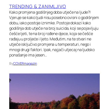
TRENDING & ZANIMLJIVO
Kako promjena godišnjeg doba utječe na ljude?!
Vjeruje se kako ljudi nisu posebno ovisni o godišnjem
dobu, iako postoje iznimke. Postoje dokazi kako
godišnja dob utječe na broj suicida, koji se pojavljuju
češće ljeti, te na broj rođene djece, koja se češće
rađaju u proljeće i ljeto. Međutim, na te stvari ne
utječe isključivo promjena u temperaturi, nego i
mnogi drugi faktori. Ipak, najjači utjecaj na ljudsko
ponašanje ima jesen…
By
COVERmagazin