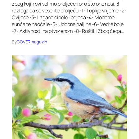
zbog kojih svi volimo proljeće i ono što ono nosi. 8
razloga da se veselite proljeću -1- Toplije vrijeme -2-
Cvijeće -3- Lagane cipele i odjeća -4- Moderne
sunčane naočale -5- Udobne haljine -6- Vedre boje
-7- Aktivnosti na otvorenom -8- Roštilji Zbog čega…
By
COVERmagazin