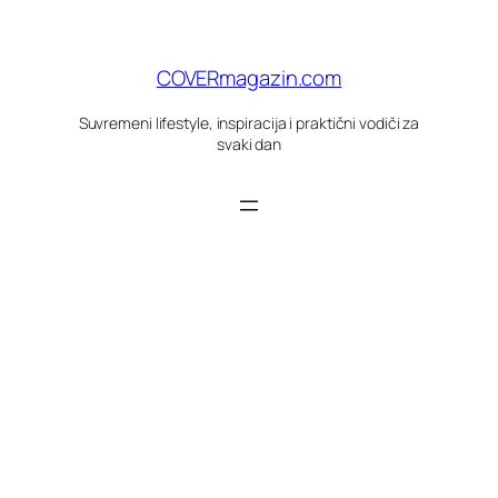
Skoči
do
sadržaja
COVERmagazin.com
Suvremeni lifestyle, inspiracija i praktični vodiči za
svaki dan