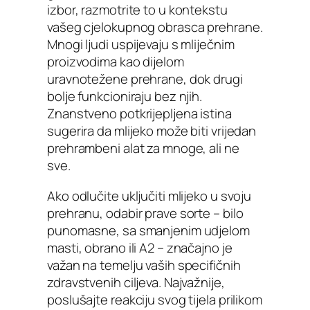
izbor, razmotrite to u kontekstu
vašeg cjelokupnog obrasca prehrane.
Mnogi ljudi uspijevaju s mliječnim
proizvodima kao dijelom
uravnotežene prehrane, dok drugi
bolje funkcioniraju bez njih.
Znanstveno potkrijepljena istina
sugerira da mlijeko može biti vrijedan
prehrambeni alat za mnoge, ali ne
sve.
Ako odlučite uključiti mlijeko u svoju
prehranu, odabir prave sorte – bilo
punomasne, sa smanjenim udjelom
masti, obrano ili A2 – značajno je
važan na temelju vaših specifičnih
zdravstvenih ciljeva. Najvažnije,
poslušajte reakciju svog tijela prilikom