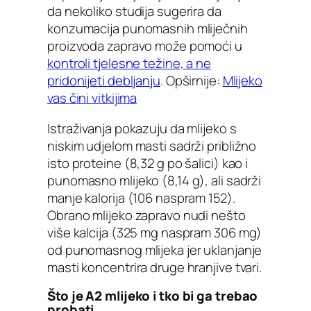
da nekoliko studija sugerira da
konzumacija punomasnih mliječnih
proizvoda zapravo može pomoći u
kontroli tjelesne težine, a ne
pridonijeti debljanju
. Opširnije:
Mlijeko
vas čini vitkijima
Istraživanja pokazuju da mlijeko s
niskim udjelom masti sadrži približno
isto proteine (8,32 g po šalici) kao i
punomasno mlijeko (8,14 g), ali sadrži
manje kalorija (106 naspram 152).
Obrano mlijeko zapravo nudi nešto
više kalcija (325 mg naspram 306 mg)
od punomasnog mlijeka jer uklanjanje
masti koncentrira druge hranjive tvari.
Što je A2 mlijeko i tko bi ga trebao
probati