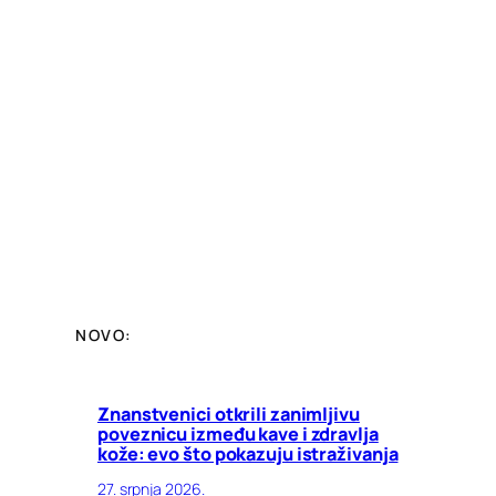
NOVO:
Znanstvenici otkrili zanimljivu
poveznicu između kave i zdravlja
kože: evo što pokazuju istraživanja
27. srpnja 2026.