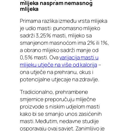
mlijeka naspram nemasnog
mlijeka
Primarna razlika između vrsta mlijeka
je udio masti: punomasno mlijeko
sadrži 3,25% masti, mlijeko sa
smanjenom masnoćom ima 2% ili 1%,
a obrano mlijeko sadrži manje od
0,5% masti. Ova
varijacija masti u
mlijeku utječe na više od kalorija
–
ona utječe na prehranu, okus i
potencijalne utjecaje na zdravlje.
Tradicionalno, prehrambene
smjernice preporučuju mliječne
proizvode s niskim udjelom masti
kako bi se smanjio unos zasićenih
masti. Međutim, nedavne studije
osporavaju ovaj savjet. Zanimljivo je