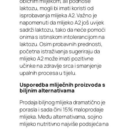
običnim mlijekom, ali podnose
laktozu, mogli bi imati koristi od
isprobavanja mlijeka A2. Važno je
napomenuti da mlijeko A2 još uvijek
sadrži laktozu, tako da neće pomoći
onima s istinskom intolerancijom na
laktozu. Osim probavnih prednosti,
početna istraživanja sugeriraju da
mlijeko A2 može imati pozitivne
učinke na zdravlje srca i smanjenje
upalnih procesa u tijelu.
Usporedba mliječnih proizvoda s
biljnim alternativama
Prodaja biljnog mlijeka dramatično je
porasla i sada čini 15% maloprodaje
mlijeka. Među alternativama, sojino
mlijeko nutritivno najviše podsjeća na