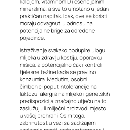
kalcijem, vitaminom D i esencijalnim
mineralima, a sve to umotano u jedan
praktičan napitak. Ipak, ove se koristi
moraju odvagnuti u odnosu na
potencijalne brige za određene
pojedince.
Istraživanje svakako podupire ulogu
mlijeka u zdravlju kostiju, oporavku
mišića, a potencijalno čak i kontroli
tjelesne težine kada se pravilno
konzumira. Međutim, osobni
čimbenici poput intolerancije na
laktozu, alergija na mlijeko i genetskih
predispozicija značajno utječu na to
zaslužuju li mliječni proizvodi mjesto
u vašoj prehrani. Osim toga,
zabrinutost u vezi sa sadržajem