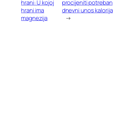
hrani: U kojoj
procijeniti potreban
hrani ima
dnevni unos kalorija
magnezija
→