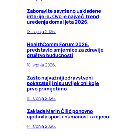
Zaboravite savršeno usklađene
interijere: Ovo je najveći trend
uređenja doma ljeta 2026.
18. srpnja 2026.
HealthComm Forum 2026.
predstavio smjernice za zdravije
društvo budućnosti
18. srpnja 2026.
Zašto najvažniji zdravstveni
pokazatelji nisu uvijek oni koje
prvo primijetimo
18. srpnja 2026.
Zaklada Marin Čilić ponovno
ujedinila sport i humanost za djecu
14. srpnja 2026.