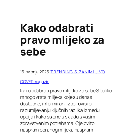
Kako odabrati
pravo mlijeko za
sebe
15. svibnja 2025.
·
TRENDING & ZANIMLJIVO
COVERmagazin
Kako odabrati pravo mlijeko za sebe S toliko
mnogo vrsta mlijeka koje su danas
dostupne, informirani izbor ovisi o
razumijevanju ključnih razlika između
opcija i kako su one u skladu s vašim
zdravstvenim potrebama. Cjelovito
naspram obranog mlijeka naspram