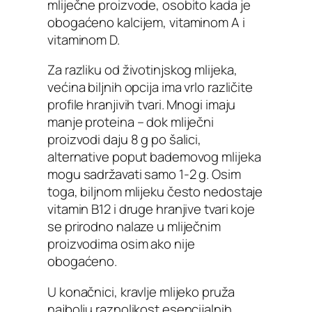
mliječne proizvode, osobito kada je
obogaćeno kalcijem, vitaminom A i
vitaminom D.
Za razliku od životinjskog mlijeka,
većina biljnih opcija ima vrlo različite
profile hranjivih tvari. Mnogi imaju
manje proteina – dok mliječni
proizvodi daju 8 g po šalici,
alternative poput bademovog mlijeka
mogu sadržavati samo 1-2 g. Osim
toga, biljnom mlijeku često nedostaje
vitamin B12 i druge hranjive tvari koje
se prirodno nalaze u mliječnim
proizvodima osim ako nije
obogaćeno.
U konačnici, kravlje mlijeko pruža
najbolju raznolikost esencijalnih