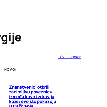
gije
COVERmagazin
NOVO:
Znanstvenici otkrili
zanimljivu poveznicu
između kave i zdravlja
kože: evo što pokazuju
istraživanja