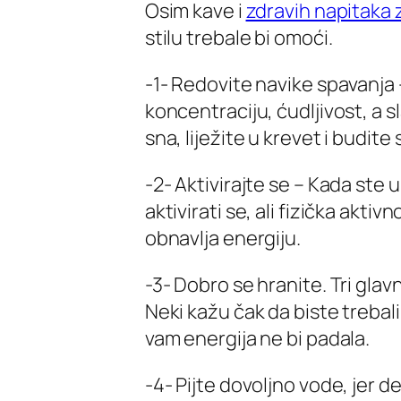
Osim kave i
zdravih napitaka 
stilu trebale bi omoći.
-1- Redovite navike spavanj
koncentraciju, ćudljivost, a s
sna, liježite u krevet i budite 
-2- Aktivirajte se – Kada ste u
aktivirati se, ali fizička aktiv
obnavlja energiju.
-3- Dobro se hranite. Tri gl
Neki kažu čak da biste trebali
vam energija ne bi padala.
-4- Pijte dovoljno vode, jer d