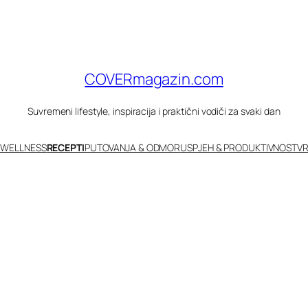
COVERmagazin.com
Suvremeni lifestyle, inspiracija i praktični vodiči za svaki dan
 WELLNESS
RECEPTI
PUTOVANJA & ODMOR
USPJEH & PRODUKTIVNOST
VR