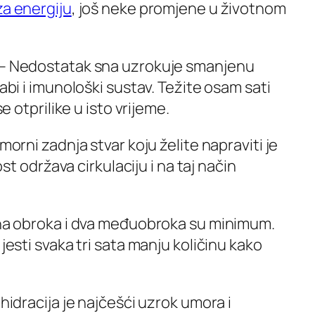
za energiju
, još neke promjene u životnom
a – Nedostatak sna uzrokuje smanjenu
labi i imunološki sustav. Težite osam sati
se otprilike u isto vrijeme.
morni zadnja stvar koju želite napraviti je
nost održava cirkulaciju i na taj način
avna obroka i dva međuobroka su minimum.
 jesti svaka tri sata manju količinu kako
ehidracija je najčešći uzrok umora i