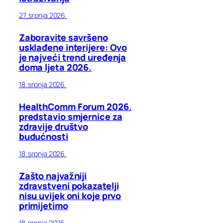
27. srpnja 2026.
Zaboravite savršeno
usklađene interijere: Ovo
je najveći trend uređenja
doma ljeta 2026.
18. srpnja 2026.
HealthComm Forum 2026.
predstavio smjernice za
zdravije društvo
budućnosti
18. srpnja 2026.
Zašto najvažniji
zdravstveni pokazatelji
nisu uvijek oni koje prvo
primijetimo
18. srpnja 2026.