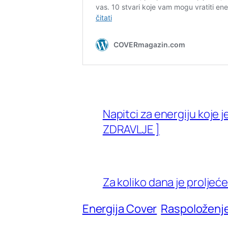
Napitci za energiju koje j
ZDRAVLJE ]
Za koliko dana je proljeć
Energija Cover
Raspoloženj