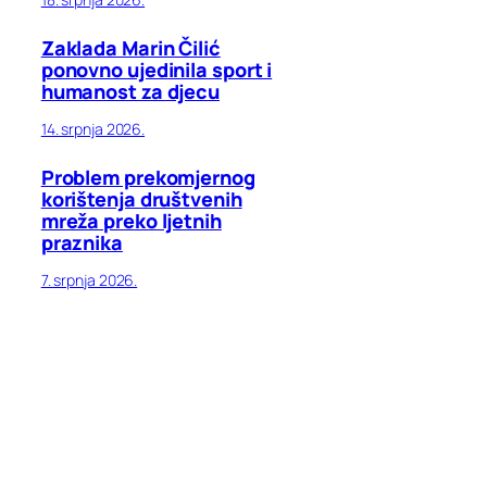
Zaklada Marin Čilić
ponovno ujedinila sport i
humanost za djecu
14. srpnja 2026.
Problem prekomjernog
korištenja društvenih
mreža preko ljetnih
praznika
7. srpnja 2026.