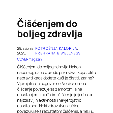
Čišćenjem do
boljeg zdravlja
28. svibnja
POTROŠNJA KALORIJA
, 
·
2025.
PREHRANA & WELLNESS
COVERmagazin
Čišćenjem do boljeg zdravlja Nakon
napornog dana u uredu prva stvar koju želite
napraviti kada dođete kući je čistiti, zar ne?
Vjerojatno je odgovor ne. Većina osoba
čišćenje povezuje sa zamorom, a ne
opuštanjem, međutim, čišćenje je jedna od
najzdravijih aktivnosti i nevjerojatno
opuštajuća. Neki zdravstveni učinci
povezuju se s rezultatom čišćenja, a neki i…