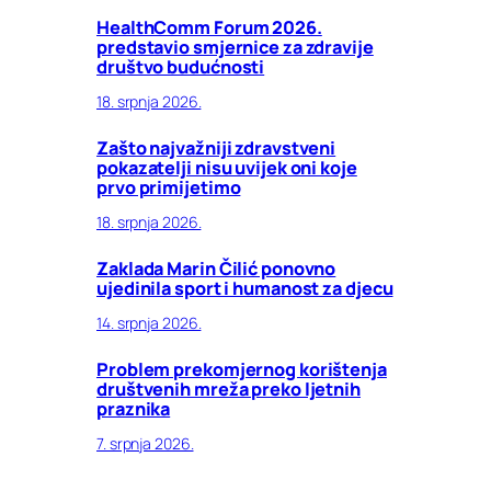
HealthComm Forum 2026.
predstavio smjernice za zdravije
društvo budućnosti
18. srpnja 2026.
Zašto najvažniji zdravstveni
pokazatelji nisu uvijek oni koje
prvo primijetimo
18. srpnja 2026.
Zaklada Marin Čilić ponovno
ujedinila sport i humanost za djecu
14. srpnja 2026.
Problem prekomjernog korištenja
društvenih mreža preko ljetnih
praznika
7. srpnja 2026.