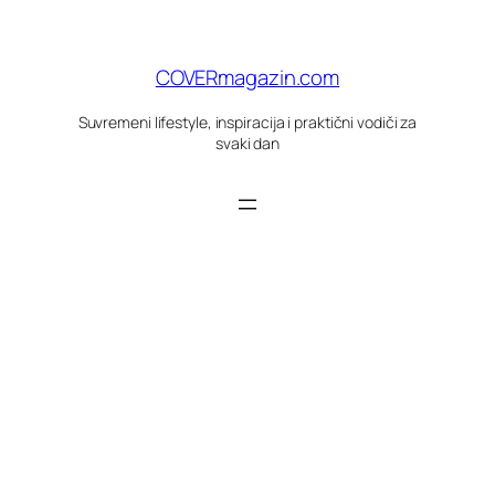
Skoči
do
sadržaja
COVERmagazin.com
Suvremeni lifestyle, inspiracija i praktični vodiči za
svaki dan