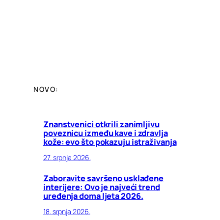
NOVO:
Znanstvenici otkrili zanimljivu
poveznicu između kave i zdravlja
kože: evo što pokazuju istraživanja
27. srpnja 2026.
Zaboravite savršeno usklađene
interijere: Ovo je najveći trend
uređenja doma ljeta 2026.
18. srpnja 2026.