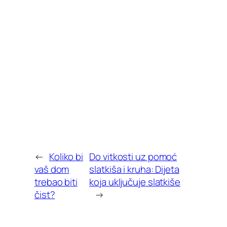
←
Koliko bi
Do vitkosti uz pomoć
vaš dom
slatkiša i kruha: Dijeta
trebao biti
koja uključuje slatkiše
čist?
→