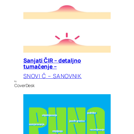
Sanjati ČIR – detaljno
tumačenje –
SNOVI Č – SANOVNIK
by
CoverDesk