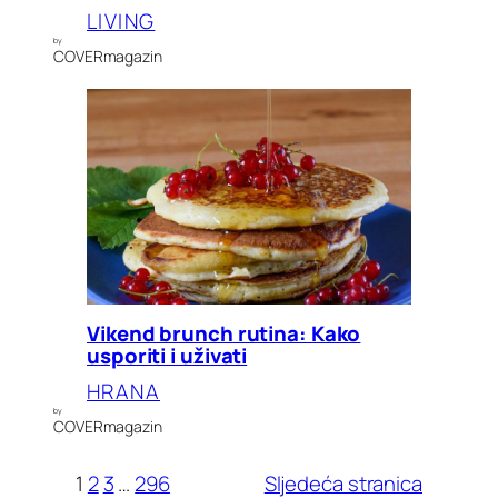
LIVING
by
COVERmagazin
Vikend brunch rutina: Kako
usporiti i uživati
HRANA
by
COVERmagazin
1
2
3
…
296
Sljedeća stranica