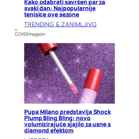
Kako odabrati savršen par za
svaki dan: Najpopularnije
tenisice ove sezone
TRENDING & ZANIMLJIVO
by
COVERmagazin
Pupa Milano predstavlja Shock
Plump Bling Bling: novo
volumizirajuće sjajilo za usne s
diamond efektom