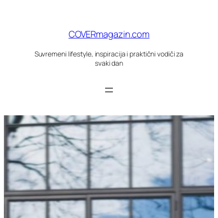
Skoči
do
sadržaja
COVERmagazin.com
Suvremeni lifestyle, inspiracija i praktični vodiči za
svaki dan