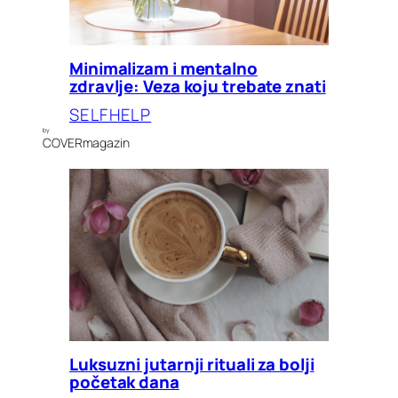
Minimalizam i mentalno
zdravlje: Veza koju trebate znati
SELFHELP
by
COVERmagazin
Luksuzni jutarnji rituali za bolji
početak dana