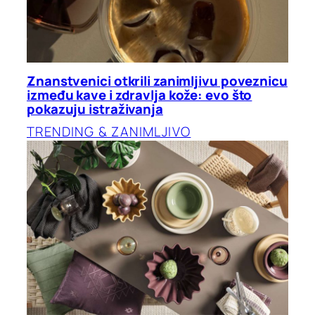
Znanstvenici otkrili zanimljivu poveznicu
između kave i zdravlja kože: evo što
pokazuju istraživanja
TRENDING & ZANIMLJIVO