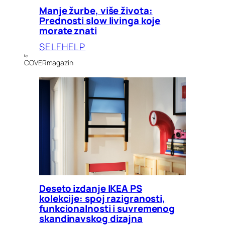
Manje žurbe, više života:
Prednosti slow livinga koje
morate znati
SELFHELP
by
COVERmagazin
Deseto izdanje IKEA PS
kolekcije: spoj razigranosti,
funkcionalnosti i suvremenog
skandinavskog dizajna