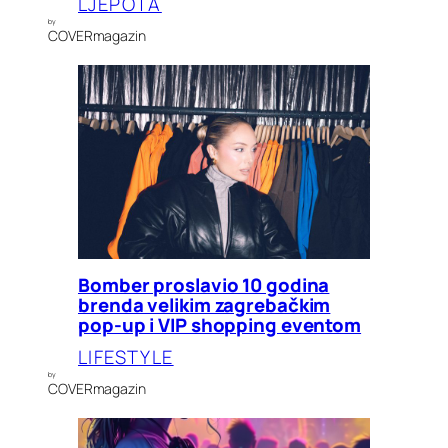
LJEPOTA
by
COVERmagazin
Bomber proslavio 10 godina
brenda velikim zagrebačkim
pop-up i VIP shopping eventom
LIFESTYLE
by
COVERmagazin