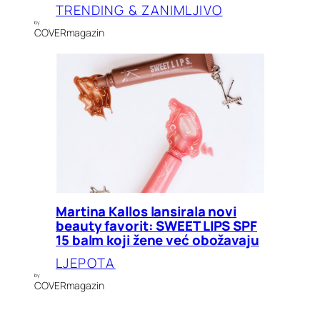
TRENDING & ZANIMLJIVO
by
COVERmagazin
Martina Kallos lansirala novi
beauty favorit: SWEET LIPS SPF
15 balm koji žene već obožavaju
LJEPOTA
by
COVERmagazin