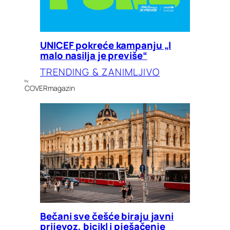
UNICEF pokreće kampanju „I
malo nasilja je previše“
TRENDING & ZANIMLJIVO
by
COVERmagazin
Bečani sve češće biraju javni
prijevoz, bicikl i pješačenje