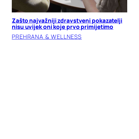
Zašto najvažniji zdravstveni pokazatelji
nisu uvijek oni koje prvo primijetimo
PREHRANA & WELLNESS