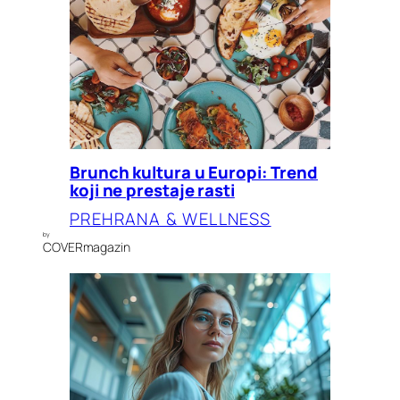
Brunch kultura u Europi: Trend
koji ne prestaje rasti
PREHRANA & WELLNESS
by
COVERmagazin