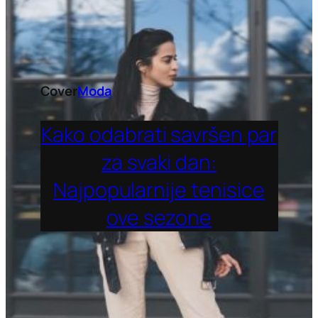
Cover
Moda
Kako odabrati savršen par
za svaki dan:
Najpopularnije tenisice
ove sezone