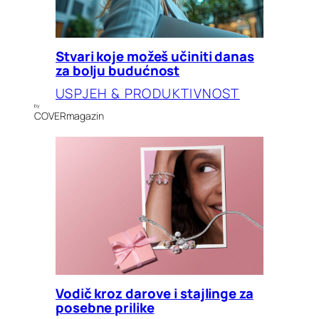
Stvari koje možeš učiniti danas
za bolju budućnost
USPJEH & PRODUKTIVNOST
by
COVERmagazin
Vodič kroz darove i stajlinge za
posebne prilike