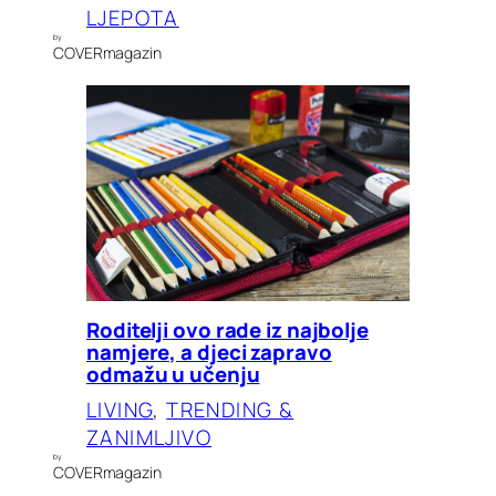
LJEPOTA
by
COVERmagazin
Roditelji ovo rade iz najbolje
namjere, a djeci zapravo
odmažu u učenju
LIVING
, 
TRENDING &
ZANIMLJIVO
by
COVERmagazin