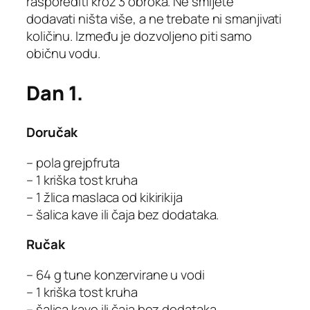
rasporediti kroz 3 obroka. Ne smijete
dodavati ništa više, a ne trebate ni smanjivati
količinu. Između je dozvoljeno piti samo
običnu vodu.
Dan 1.
Doručak
– pola grejpfruta
– 1 kriška tost kruha
– 1 žlica maslaca od kikirikija
– šalica kave ili čaja bez dodataka.
Ručak
– 64 g tune konzervirane u vodi
– 1 kriška tost kruha
– šalica kave ili čaja bez dodataka