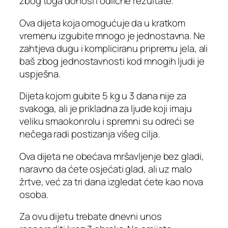
zbog toga donosi i odlične rezultate.
Ova dijeta koja omogućuje da u kratkom
vremenu izgubite mnogo je jednostavna. Ne
zahtjeva dugu i kompliciranu pripremu jela, ali
baš zbog jednostavnosti kod mnogih ljudi je
uspješna.
Dijeta kojom gubite 5 kg u 3 dana nije za
svakoga, ali je prikladna za ljude koji imaju
veliku smaokonrolu i spremni su odreći se
nečega radi postizanja višeg cilja.
Ova dijeta ne obećava mršavljenje bez gladi,
naravno da ćete osjećati glad, ali uz malo
žrtve, već za tri dana izgledat ćete kao nova
osoba.
Za ovu dijetu trebate dnevni unos