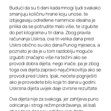
Budući da su ti dani kada mnogi ljudi svakako
smanjuju količinu hrane koju unose, te
izbjegavaju određene namirnice idealna je
prilika da se potrudite malo više, te izgubite
do pet kilograma u tri dana. Zbog pravila
računanja Uskrsa, ova tri velika dana pred
Uskrs obično su oko dana Punog mjeseca, a
poznato je da je u tom razdoblju moguće
izgubiti značajno više na težini ako se
provodi dobra dijeta, nego inače, pa je zbog
toga ova dijeta zapravo najučinkovitija ako se
provodi pred Uskrs. Ipak, nećete pogriješiti
ako je provedete bilo koja tri dana u godini.
Uskrsna dijeta uvijek daje izvrsne rezultate.
Ova dijeta nije za svakoga, jer zahtjeva puno
odricanja i strogi režim pridržavanja, ali baš