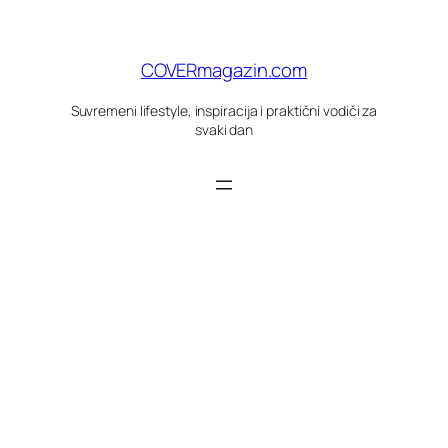
Skoči
do
sadržaja
COVERmagazin.com
Suvremeni lifestyle, inspiracija i praktični vodiči za
svaki dan