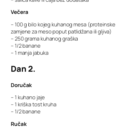
Večera
– 100 g bilo kojeg kuhanog mesa (proteinske
zamjene za meso poput patlidžana ili gljiva)
– 250 grama kuhanog graška
– 1/2 banane
– 1 manja jabuka
Dan 2.
Doručak
– 1 kuhano jaje
– 1 kriška tost kruha
– 1/2 banane
Ručak