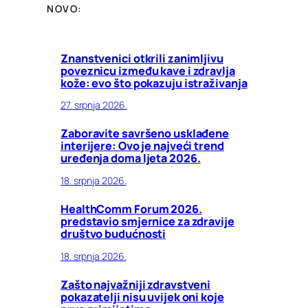
NOVO:
Znanstvenici otkrili zanimljivu
poveznicu između kave i zdravlja
kože: evo što pokazuju istraživanja
27. srpnja 2026.
Zaboravite savršeno usklađene
interijere: Ovo je najveći trend
uređenja doma ljeta 2026.
18. srpnja 2026.
HealthComm Forum 2026.
predstavio smjernice za zdravije
društvo budućnosti
18. srpnja 2026.
Zašto najvažniji zdravstveni
pokazatelji nisu uvijek oni koje