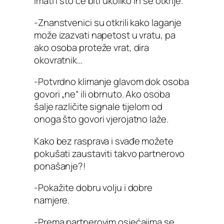
imati i što će biti ukoliko ih se otkrije.
-Znanstvenici su otkrili kako laganje
može izazvati napetost u vratu, pa
ako osoba proteže vrat, dira
okovratnik…
-Potvrdno klimanje glavom dok osoba
govori „ne“ ili obrnuto. Ako osoba
šalje različite signale tijelom od
onoga što govori vjerojatno laže.
Kako bez rasprava i svađe možete
pokušati zaustaviti takvo partnerovo
ponašanje?!
-Pokažite dobru volju i dobre
namjere.
-Prema partnerovim osjećajima se