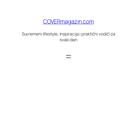
Skoči
do
sadržaja
COVERmagazin.com
Suvremeni lifestyle, inspiracija i praktični vodiči za
svaki dan