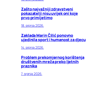
Zašto najvažniji zdravstveni
pokazatelji nisu uvijek oni koje
prvo primijetimo
18. srpnja 2026.
Zaklada Marin Čilić ponovno
ujedinila sport i humanost za djecu
14. srpnja 2026.
Problem prekomjernog korištenja
društvenih mreža preko ljetnih
praznika
7. srpnja 2026.