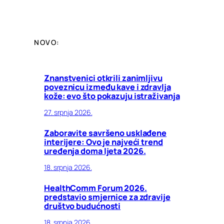
NOVO:
Znanstvenici otkrili zanimljivu
poveznicu između kave i zdravlja
kože: evo što pokazuju istraživanja
27. srpnja 2026.
Zaboravite savršeno usklađene
interijere: Ovo je najveći trend
uređenja doma ljeta 2026.
18. srpnja 2026.
HealthComm Forum 2026.
predstavio smjernice za zdravije
društvo budućnosti
18. srpnja 2026.