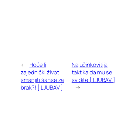
←
Hoće li
Najučinkovitija
zajednički život
taktika da mu se
smanjiti šanse za
svidite [ LJUBAV ]
brak?! [ LJUBAV ]
→