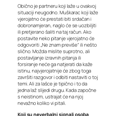
Obično je partneru koji laže u ovakvoj
situaciji neugodno. Muškarac koji laže
vjerojatno će prestati biti srdačan i
dobronamjeran, naglo će se uozbiljiti
ili pretjerano šaliti na taj račun. Ako
postavite neko pitanje vjerojatno će
odgovoriti „Ne znam previše“ ili nešto
slično. Možda mislite suprotno, ali
postavljanje izravnih pitanja ili
forsiranje neće ga natjerati da kaže
istinu, najvjerojatnije će zbog toga
završiti razgovor i odbiti nastaviti o toj
temi. Ali za lašce je tipično i to da
jedna laž slijedi drugu. Kada započne
s neistinom, ustrajat će na njoj
nevažno koliko vi pitali.
Koji su neverbalni signali osoba