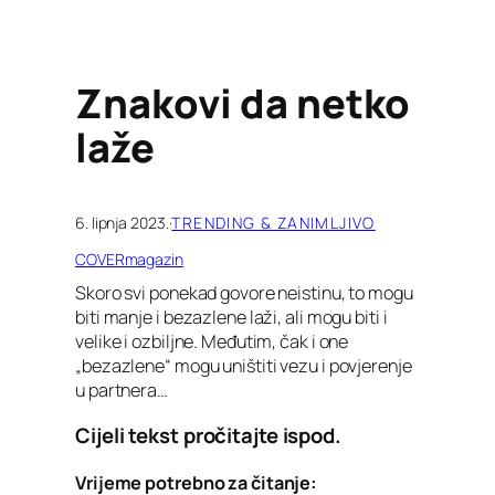
Znakovi da netko
laže
6. lipnja 2023.
·
TRENDING & ZANIMLJIVO
COVERmagazin
Skoro svi ponekad govore neistinu, to mogu
biti manje i bezazlene laži, ali mogu biti i
velike i ozbiljne. Međutim, čak i one
„bezazlene“ mogu uništiti vezu i povjerenje
u partnera…
Cijeli tekst pročitajte ispod.
Vrijeme potrebno za čitanje: