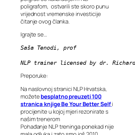
poligrafom, ostvarili ste skoro punu
vrijednost vremenske investicije
čitanje ovog članka.
Igrajte se…
Saša Tenodi, prof
NLP trainer licensed by dr. Richar
Preporuke:
Na naslovnoj stranici NLP Hrvatska,
možete
besplatno preuzeti 100
stranica knjige Be Your Better Self
i
procijenite u kojoj mjeri rezonirate s
našim trenerom
Pohađanje NLP treninga ponekad nije
mala odluka i zato smo još 2010.