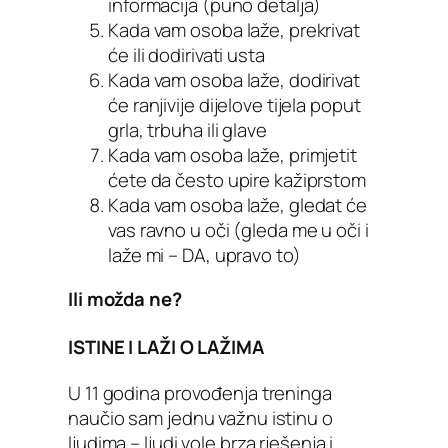
informacija (puno detalja)
Kada vam osoba laže, prekrivat
će ili dodirivati usta
Kada vam osoba laže, dodirivat
će ranjivije dijelove tijela poput
grla, trbuha ili glave
Kada vam osoba laže, primjetit
ćete da često upire kažiprstom
Kada vam osoba laže, gledat će
vas ravno u oči (gleda me u oči i
laže mi – DA, upravo to)
Ili možda ne?
ISTINE I LAŽI O LAŽIMA
U 11 godina provođenja treninga
naučio sam jednu važnu istinu o
ljudima – ljudi vole brza rješenja i