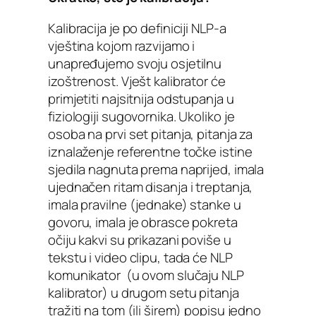
Kalibracija je po definiciji NLP-a
vještina kojom razvijamo i
unapređujemo svoju osjetilnu
izoštrenost. Vješt kalibrator će
primjetiti najsitnija odstupanja u
fiziologiji sugovornika. Ukoliko je
osoba na prvi set pitanja, pitanja za
iznalaženje referentne točke istine
sjedila nagnuta prema naprijed, imala
ujednačen ritam disanja i treptanja,
imala pravilne (jednake) stanke u
govoru, imala je obrasce pokreta
očiju kakvi su prikazani poviše u
tekstu i video clipu, tada će NLP
komunikator (u ovom slučaju NLP
kalibrator) u drugom setu pitanja
tražiti na tom (ili širem) popisu jedno