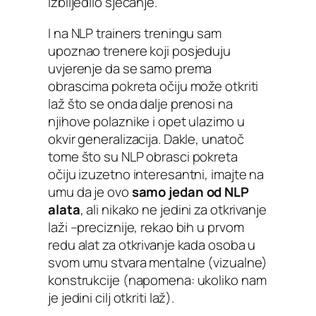
izblijedilo sjećanje.
I na NLP trainers treningu sam
upoznao trenere koji posjeduju
uvjerenje da se samo prema
obrascima pokreta očiju može otkriti
laž što se onda dalje prenosi na
njihove polaznike i opet ulazimo u
okvir generalizacija. Dakle, unatoč
tome što su NLP obrasci pokreta
očiju izuzetno interesantni, imajte na
umu da je ovo
samo jedan od NLP
alata
, ali nikako ne jedini za otkrivanje
laži –preciznije, rekao bih u prvom
redu alat za otkrivanje kada osoba u
svom umu stvara mentalne (vizualne)
konstrukcije (napomena: ukoliko nam
je jedini cilj otkriti laž).