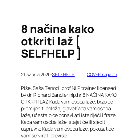
8 načina kako
otkriti laž [
SELFHELP ]
21. svibnja 2020.
·
SELFHELP
COVERmagazin
Piše: Saša Tenodi, prof NLP trainer licensed
by dr. Richard Bandler nlp.hr 8 NAČINA KAKO
OTKRITI LAŽ Kada vam osoba laže, brzo će
promijeniti položaj glave Kada vam osoba
laže, učestalo će ponavljati iste riječi i fraze
Kada vam osoba laže, stajat će ili sjediti
uspravno Kada vam osoba laže, pokušat će
vam servirati previše…