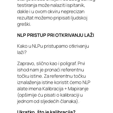
testiranja može nalaziti ispitanik,
dakle i u ovom okviru neprecizan
rezultat možemo pripisati ljudskoj
greški.
NLP PRISTUP PRI OTKRIVANJU LAŽI
Kako u NLPu pristupamo otkrivanju
laži?
Zapravo, slično kao i poligraf. Prvi
ishod nam je pronaći referentnu
točku istine. Za referentnu točku
iznalaženja istine koristit ćemo NLP
alate imena Kalibracija + Mapiranje
(opširnije ću pisati o kalibraciji u
jednom od sljedećih članaka).
Ukratko, što je kalibracija?