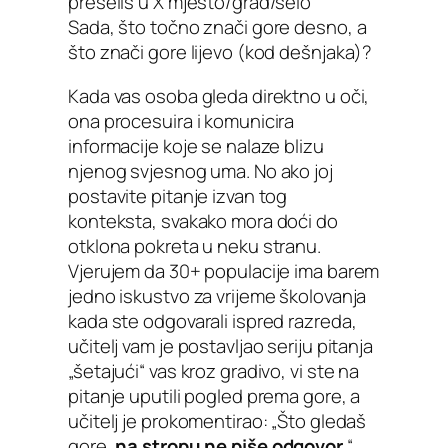
preseliš u X mjesto/grad/selo
Sada, što točno znači gore desno, a
što znači gore lijevo (kod dešnjaka)?
Kada vas osoba gleda direktno u oči,
ona procesuira i komunicira
informacije koje se nalaze blizu
njenog svjesnog uma. No ako joj
postavite pitanje izvan tog
konteksta, svakako mora doći do
otklona pokreta u neku stranu.
Vjerujem da 30+ populacije ima barem
jedno iskustvo za vrijeme školovanja
kada ste odgovarali ispred razreda,
učitelj vam je postavljao seriju pitanja
„šetajući“ vas kroz gradivo, vi ste na
pitanje uputili pogled prema gore, a
učitelj je prokomentirao: „Što gledaš
gore,
na stropu ne piše odgovor
.“