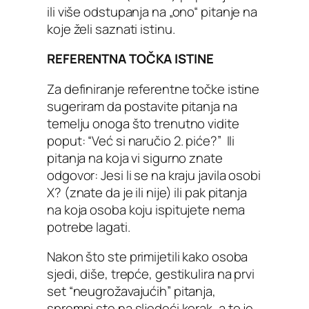
ili više odstupanja na „ono“ pitanje na
koje želi saznati istinu.
REFERENTNA TOČKA ISTINE
Za definiranje referentne točke istine
sugeriram da postavite pitanja na
temelju onoga što trenutno vidite
poput: “Već si naručio 2. piće?” Ili
pitanja na koja vi sigurno znate
odgovor: Jesi li se na kraju javila osobi
X? (znate da je ili nije) ili pak pitanja
na koja osoba koju ispitujete nema
potrebe lagati.
Nakon što ste primijetili kako osoba
sjedi, diše, trepće, gestikulira na prvi
set “neugrožavajućih” pitanja,
spremni ste na sljedeći korak, a to je