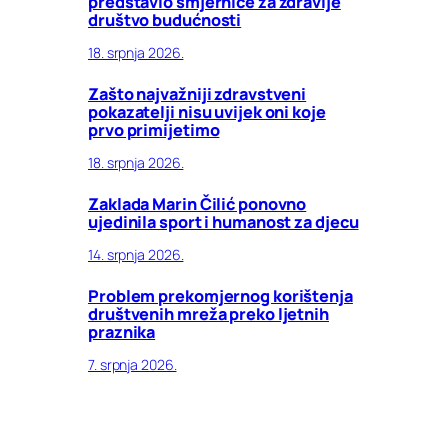
predstavio smjernice za zdravije
društvo budućnosti
18. srpnja 2026.
Zašto najvažniji zdravstveni
pokazatelji nisu uvijek oni koje
prvo primijetimo
18. srpnja 2026.
Zaklada Marin Čilić ponovno
ujedinila sport i humanost za djecu
14. srpnja 2026.
Problem prekomjernog korištenja
društvenih mreža preko ljetnih
praznika
7. srpnja 2026.