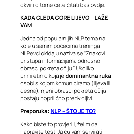
okvir i o tome ćete čitati baš ovdje.
KADA GLEDA GORE LIJEVO – LAŽE
VAM
Jedna od popularnijih NLP tema na
koje u samim počecima treninga
NLPevci okidaju naziva se “Znakovi
pristupa informacijama odnosno
obrasci pokreta očiju.” Ukoliko
primijetimo koja je
dominantna ruka
osobi s kojom komuniciramo (lijeva ili
desna), njeni obrasci pokreta očiju
postaju poprilično predvidljivi.
Preporuka:
NLP – ŠTO JE TO?
Kako biste to provjerili, želim da
napravite test. Ja ću vam servirati