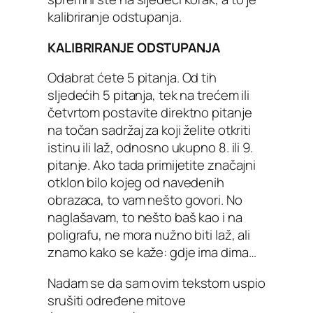
kalibriranje odstupanja.
KALIBRIRANJE ODSTUPANJA
Odabrat ćete 5 pitanja. Od tih
sljedećih 5 pitanja, tek na trećem ili
četvrtom postavite direktno pitanje
na točan sadržaj za koji želite otkriti
istinu ili laž, odnosno ukupno 8. ili 9.
pitanje. Ako tada primijetite značajni
otklon bilo kojeg od navedenih
obrazaca, to vam nešto govori. No
naglašavam, to nešto baš kao i na
poligrafu, ne mora nužno biti laž, ali
znamo kako se kaže: gdje ima dima…
Nadam se da sam ovim tekstom uspio
srušiti određene mitove