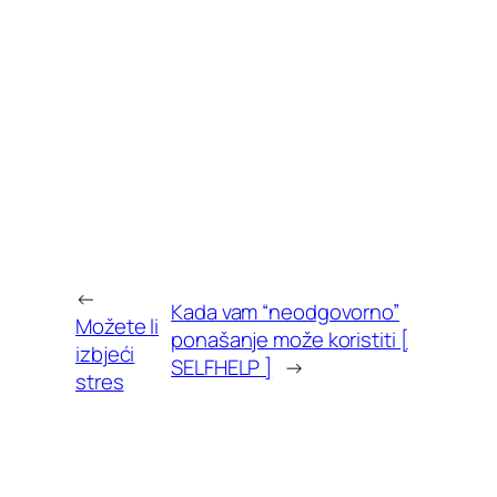
←
Kada vam “neodgovorno”
Možete li
ponašanje može koristiti [
izbjeći
SELFHELP ]
→
stres