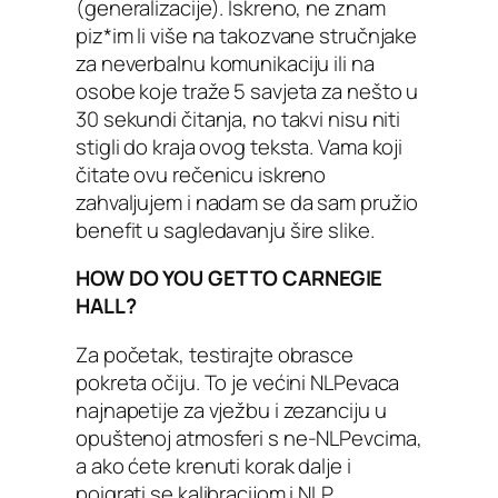
(generalizacije). Iskreno, ne znam
piz*im li više na takozvane stručnjake
za neverbalnu komunikaciju ili na
osobe koje traže 5 savjeta za nešto u
30 sekundi čitanja, no takvi nisu niti
stigli do kraja ovog teksta. Vama koji
čitate ovu rečenicu iskreno
zahvaljujem i nadam se da sam pružio
benefit u sagledavanju šire slike.
HOW DO YOU GET TO CARNEGIE
HALL?
Za početak, testirajte obrasce
pokreta očiju. To je većini NLPevaca
najnapetije za vježbu i zezanciju u
opuštenoj atmosferi s ne-NLPevcima,
a ako ćete krenuti korak dalje i
poigrati se kalibracijom i NLP