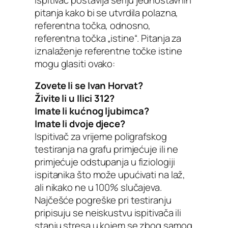
pitanja kako bi se utvrdila polazna,
referentna točka, odnosno,
referentna točka „istine“. Pitanja za
iznalaženje referentne točke istine
mogu glasiti ovako:
Zovete li se Ivan Horvat?
Živite li u Ilici 312?
Imate li kućnog ljubimca?
Imate li dvoje djece?
Ispitivač za vrijeme poligrafskog
testiranja na grafu primjećuje ili ne
primjećuje odstupanja u fiziologiji
ispitanika što može upućivati na laž,
ali nikako ne u 100% slučajeva.
Najčešće pogreške pri testiranju
pripisuju se neiskustvu ispitivača ili
stanju stresa u kojem se zbog samog