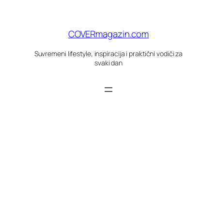
Skoči
do
sadržaja
COVERmagazin.com
Suvremeni lifestyle, inspiracija i praktični vodiči za
svaki dan