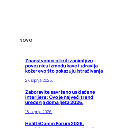
NOVO:
Znanstvenici otkrili zanimljivu
poveznicu između kave i zdravlja
kože: evo što pokazuju istraživanja
27. srpnja 2026.
Zaboravite savršeno usklađene
interijere: Ovo je najveći trend
uređenja doma ljeta 2026.
18. srpnja 2026.
HealthComm Forum 2026.