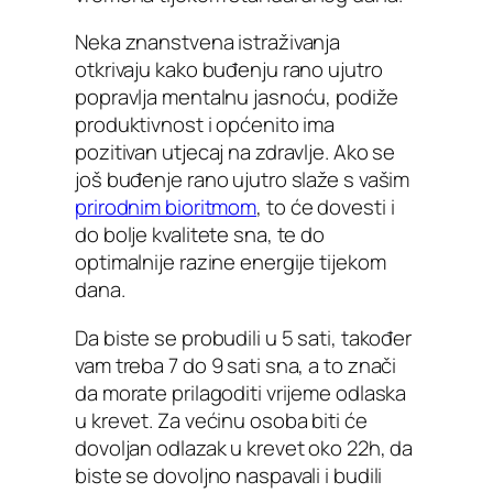
Neka znanstvena istraživanja
otkrivaju kako buđenju rano ujutro
popravlja mentalnu jasnoću, podiže
produktivnost i općenito ima
pozitivan utjecaj na zdravlje. Ako se
još buđenje rano ujutro slaže s vašim
prirodnim bioritmom
, to će dovesti i
do bolje kvalitete sna, te do
optimalnije razine energije tijekom
dana.
Da biste se probudili u 5 sati, također
vam treba 7 do 9 sati sna, a to znači
da morate prilagoditi vrijeme odlaska
u krevet. Za većinu osoba biti će
dovoljan odlazak u krevet oko 22h, da
biste se dovoljno naspavali i budili