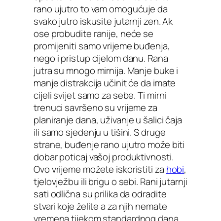
rano ujutro to vam omogućuje da
svako jutro iskusite jutarnji zen. Ak
ose probudite ranije, neće se
promijeniti samo vrijeme buđenja,
nego i pristup cijelom danu. Rana
jutra su mnogo mirnija. Manje buke i
manje distrakcija učinit će da imate
cijeli svijet samo za sebe. Ti mirni
trenuci savršeno su vrijeme za
planiranje dana, uživanje u šalici čaja
ili samo sjedenju u tišini. S druge
strane, buđenje rano ujutro može biti
dobar poticaj vašoj produktivnosti.
Ovo vrijeme možete iskoristiti za
hobi
,
tjelovježbu ili brigu o sebi. Rani jutarnji
sati odlična su prilika da odradite
stvari koje želite a za njih nemate
vremena tijekom standardnog dana.