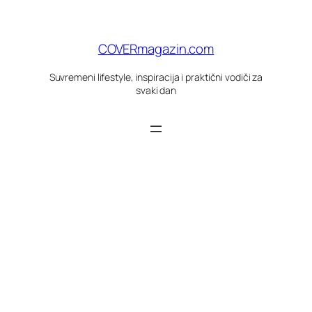
Skoči
do
sadržaja
COVERmagazin.com
Suvremeni lifestyle, inspiracija i praktični vodiči za
svaki dan