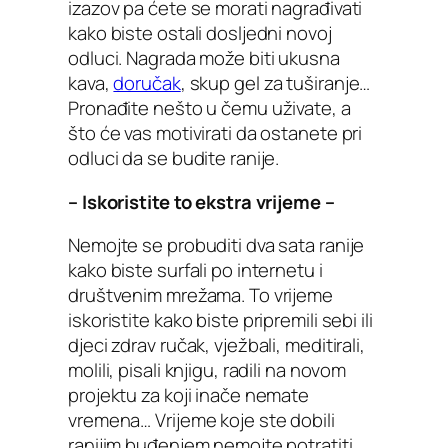
izazov pa ćete se morati nagrađivati
kako biste ostali dosljedni novoj
odluci. Nagrada može biti ukusna
kava,
doručak
, skup gel za tuširanje…
Pronađite nešto u čemu uživate, a
što će vas motivirati da ostanete pri
odluci da se budite ranije.
– Iskoristite to ekstra vrijeme –
Nemojte se probuditi dva sata ranije
kako biste surfali po internetu i
društvenim mrežama. To vrijeme
iskoristite kako biste pripremili sebi ili
djeci zdrav ručak, vježbali, meditirali,
molili, pisali knjigu, radili na novom
projektu za koji inače nemate
vremena… Vrijeme koje ste dobili
ranijim buđenjem nemojte potratiti