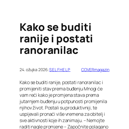
Kako se buditi
ranije i postati
ranoranilac
24. ožujka 2026.
·
SELFHELP
COVERmagazin
Kako se buditi ranije, postati ranoranilac i
promijeniti stav prema buđenju Mnogi će
vam reći kako je promjena stava prema
jutarnjem buđenju u potpunosti promijenila
njihov život. Postali su produktivniji, te
uspijevali pronaći više vremena za obitelj i
sve aktivnosti koje ih zanimaju. – Nemojte
raditi nagle promjene – Započnite polagano