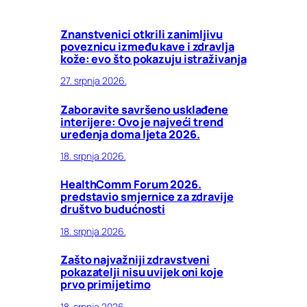
Znanstvenici otkrili zanimljivu
poveznicu između kave i zdravlja
kože: evo što pokazuju istraživanja
27. srpnja 2026.
Zaboravite savršeno usklađene
interijere: Ovo je najveći trend
uređenja doma ljeta 2026.
18. srpnja 2026.
HealthComm Forum 2026.
predstavio smjernice za zdravije
društvo budućnosti
18. srpnja 2026.
Zašto najvažniji zdravstveni
pokazatelji nisu uvijek oni koje
prvo primijetimo
18. srpnja 2026.