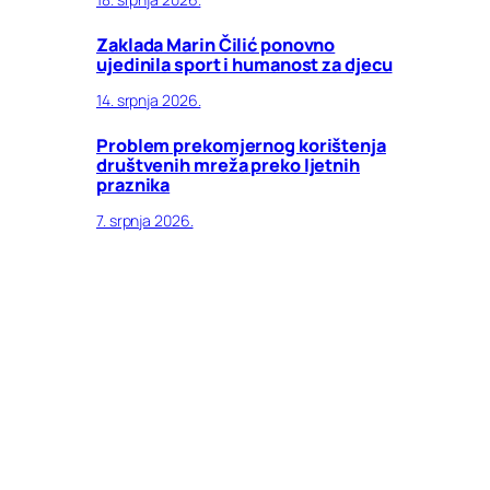
Zaklada Marin Čilić ponovno
ujedinila sport i humanost za djecu
14. srpnja 2026.
Problem prekomjernog korištenja
društvenih mreža preko ljetnih
praznika
7. srpnja 2026.