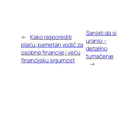
Sanjati da si
←
Kako rasporediti
uranio –
plaću: pametan vodič za
detaljno
osobne financije i veću
tumačenje
financijsku sigurnost
→