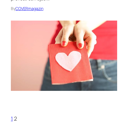
By
COVERmagazin
1
2