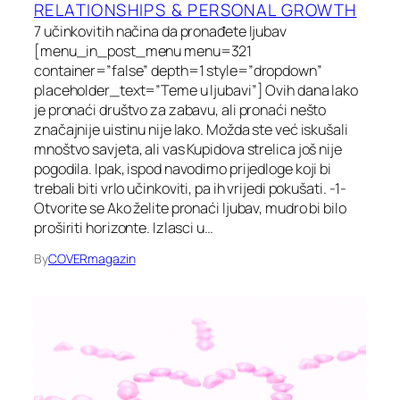
RELATIONSHIPS & PERSONAL GROWTH
7 učinkovitih načina da pronađete ljubav
[menu_in_post_menu menu=321
container=”false” depth=1 style=”dropdown”
placeholder_text=”Teme u ljubavi”] Ovih dana lako
je pronaći društvo za zabavu, ali pronaći nešto
značajnije uistinu nije lako. Možda ste već iskušali
mnoštvo savjeta, ali vas Kupidova strelica još nije
pogodila. Ipak, ispod navodimo prijedloge koji bi
trebali biti vrlo učinkoviti, pa ih vrijedi pokušati. -1-
Otvorite se Ako želite pronaći ljubav, mudro bi bilo
proširiti horizonte. Izlasci u…
By
COVERmagazin