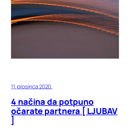
11. prosinca 2020.
4 načina da potpuno
očarate partnera [ LJUBAV
]