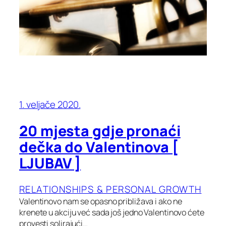
1. veljače 2020.
20 mjesta gdje pronaći
dečka do Valentinova [
LJUBAV ]
RELATIONSHIPS & PERSONAL GROWTH
Valentinovo nam se opasno približava i ako ne
krenete u akciju već sada još jedno Valentinovo ćete
provesti solirajući…