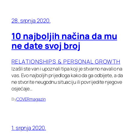
28. srpnja 2020.
10 najboljih načina da mu
ne date svoj broj
RELATIONSHIPS & PERSONAL GROWTH
Izašli ste van i upoznali tipa koji je stvarno navalio na
vas. Evo najboljih prijedloga kako da ga odbijete, a da
ne stvorite neugodnu situaciju ili povrijedite njegove
osjećaje…
By
COVERmagazin
1. srpnja 2020.