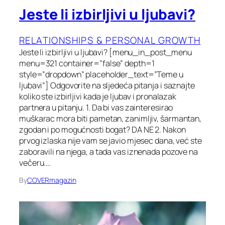
Jeste li izbirljivi u ljubavi?
RELATIONSHIPS & PERSONAL GROWTH
Jeste li izbirljivi u ljubavi? [menu_in_post_menu
menu=321 container=”false” depth=1
style=”dropdown” placeholder_text=”Teme u
ljubavi”] Odgovorite na sljedeća pitanja i saznajte
koliko ste izbirljivi kada je ljubav i pronalazak
partnera u pitanju. 1. Da bi vas zainteresirao
muškarac mora biti pametan, zanimljiv, šarmantan,
zgodan i po mogućnosti bogat? DA NE 2. Nakon
prvog izlaska nije vam se javio mjesec dana, već ste
zaboravili na njega, a tada vas iznenada pozove na
večeru.…
By
COVERmagazin