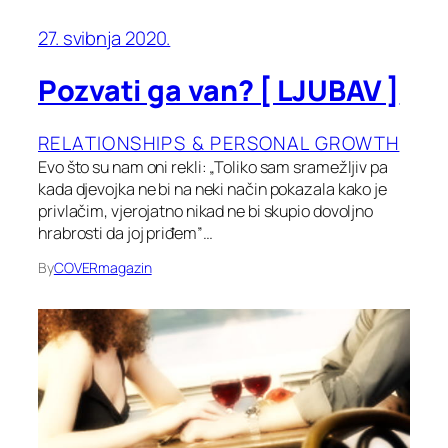
27. svibnja 2020.
Pozvati ga van? [ LJUBAV ]
RELATIONSHIPS & PERSONAL GROWTH
Evo što su nam oni rekli: „Toliko sam sramežljiv pa
kada djevojka ne bi na neki način pokazala kako je
privlačim, vjerojatno nikad ne bi skupio dovoljno
hrabrosti da joj priđem”…
By
COVERmagazin