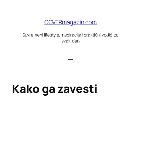
Skoči
do
sadržaja
COVERmagazin.com
Suvremeni lifestyle, inspiracija i praktični vodiči za
svaki dan
Kako ga zavesti