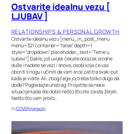
Ostvarite idealnu vezu [
LJUBAV ]
RELATIONSHIPS & PERSONAL GROWTH
Ostvarite idealnu vezu [menu_in_post_menu
menu=321 container=”false” depth=1
style=”dropdown” placeholder_text=”Teme u
ljubavi”] Dakle, još uvijek čekate dolazak srodne
duše i nadate se vezi i snova, osobi koja će vas
oboriti s nogu i učiniti da vam srce zatitra svaki put
kada je vidite. Ali, zbog čega joj treba toliko dugo da
dođe? Pogledajte unatrag. Prisjetite se neke
situacije kada ste dobili nešto što ste zaista željeli.
Nešto što vam je bilo…
By
COVERmagazin