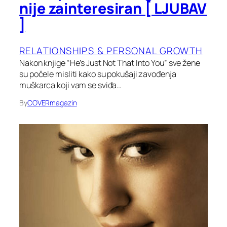
nije zainteresiran [ LJUBAV
]
RELATIONSHIPS & PERSONAL GROWTH
Nakon knjige “He’s Just Not That Into You” sve žene
su počele misliti kako su pokušaji zavođenja
muškarca koji vam se sviđa…
By
COVERmagazin