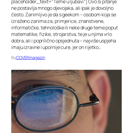
placeholder_text=”Teme u ljubavi”] Ovo si pitanje
ne postavlja mnogo djevojaka, ali ipak je dovoljno
često. Zanimljivo je da s geekom – osobom koja se
izraženo zanima za, primjerice, znanstvene,
informatičke, tehnološke ili neke druge teme poput
matematike, fizike, strojarstva, te je u njima vrlo
dobra, ali i poprilično opsjednuta – najviše uspjeha
imaju izravne i upornije cure, jer on rijetko…
By
COVERmagazin