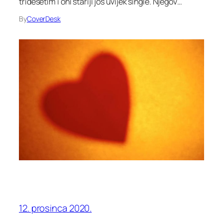
tridesetim i oni stariji još uvijek single. Njegov…
By
CoverDesk
12. prosinca 2020.