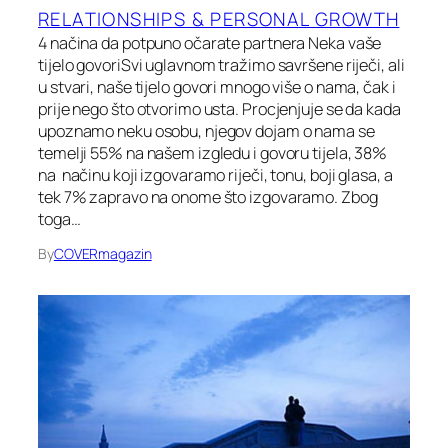
RELATIONSHIPS & PERSONAL GROWTH
4 načina da potpuno očarate partnera Neka vaše
tijelo govoriSvi uglavnom tražimo savršene riječi, ali
u stvari, naše tijelo govori mnogo više o nama, čak i
prije nego što otvorimo usta. Procjenjuje se da kada
upoznamo neku osobu, njegov dojam o nama se
temelji 55% na našem izgledu i govoru tijela, 38%
na načinu koji izgovaramo riječi, tonu, boji glasa, a
tek 7% zapravo na onome što izgovaramo. Zbog
toga…
By
COVERmagazin