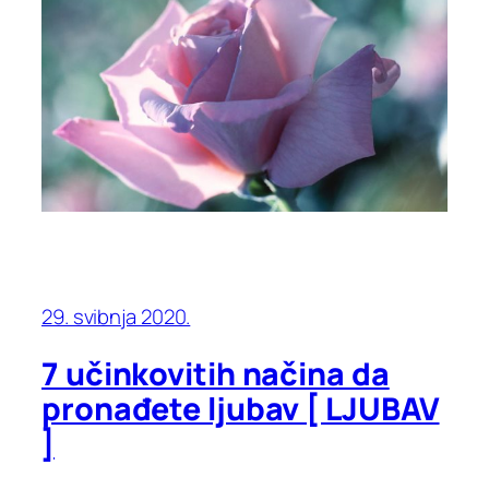
29. svibnja 2020.
7 učinkovitih načina da
pronađete ljubav [ LJUBAV
]