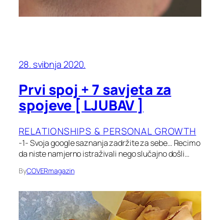
28. svibnja 2020.
Prvi spoj + 7 savjeta za
spojeve [ LJUBAV ]
RELATIONSHIPS & PERSONAL GROWTH
-1- Svoja google saznanja zadržite za sebe… Recimo
da niste namjerno istraživali nego slučajno došli…
By
COVERmagazin