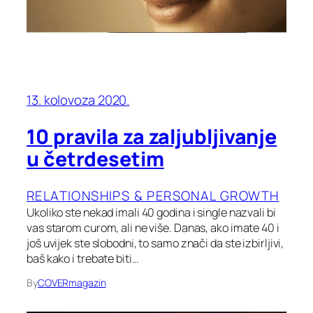
13. kolovoza 2020.
10 pravila za zaljubljivanje
u četrdesetim
RELATIONSHIPS & PERSONAL GROWTH
Ukoliko ste nekad imali 40 godina i single nazvali bi
vas starom curom, ali ne više. Danas, ako imate 40 i
još uvijek ste slobodni, to samo znači da ste izbirljivi,
baš kako i trebate biti…
By
COVERmagazin