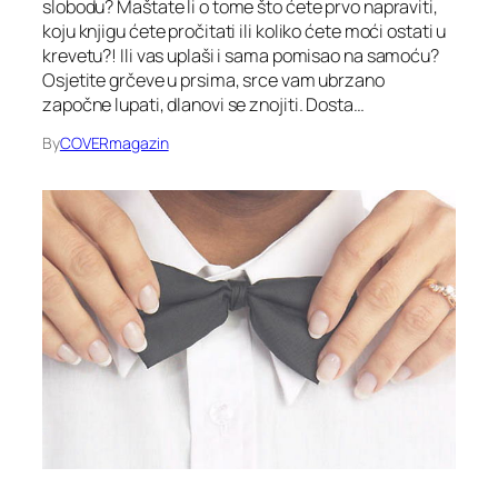
slobodu? Maštate li o tome što ćete prvo napraviti,
koju knjigu ćete pročitati ili koliko ćete moći ostati u
krevetu?! Ili vas uplaši i sama pomisao na samoću?
Osjetite grčeve u prsima, srce vam ubrzano
započne lupati, dlanovi se znojiti. Dosta…
By
COVERmagazin