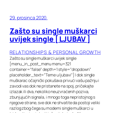
29. prosinca 2020.
Zašto su single muškarci
uvijek single [ LJUBAV ]
RELATIONSHIPS & PERSONAL GROWTH
Zašto su single muškarci uvijek single
[menu_in_post_menu menu=321
container=”false” depth=1 style=”dropdown”
placeholder_text=”Teme u ljubavi”] I dok single
muškarac očajnički pokušava privući vašu pažnju i
zavodi vas dok ne pristanete na spoj, pričekajte
izlazak ili dva, nekoliko neuzvraćenih poziva,
zbunjujućih signala, i mnogo toga nepristojnog s
njegove strane, sve dok ne shvatite da postoji veliki
razlog zbog čega su moderni single muškarci u