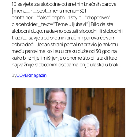
10 savjeta za slobodne od sretnih bračnih parova
[menu_in_post_menu menu=321
container=”false” depth=1 style=”dropdown”
placeholder_text=”Teme u ljubavi”] Bilo da ste
slobodni dugo, nedavno postali slobodni ili slobodni i
tražite, savjeti od sretnih bračnih parova će vam
dobro doći. Jedan strani portal napravio je anketu
među parovima koji su u braku duže od 30 godina
kako bi iznijeli mišljenje o onome što bi istakli kao
najvažnije slobodnim osobama prije ulaska u brak.…
By
COVERmagazin