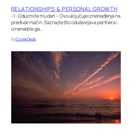
RELATIONSHIPS & PERSONAL GROWTH
-1- Oduzmite mu dah – Ovo uključuje iznenađenja na
predivan način. Saznajte što oduševljava partnera i
iznenadite ga…
By
CoverDesk