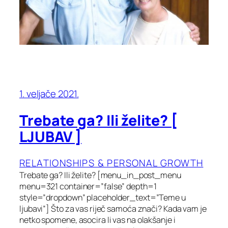
1. veljače 2021.
Trebate ga? Ili želite? [
LJUBAV ]
RELATIONSHIPS & PERSONAL GROWTH
Trebate ga? Ili želite? [menu_in_post_menu
menu=321 container=”false” depth=1
style=”dropdown” placeholder_text=”Teme u
ljubavi”] Što za vas riječ samoća znači? Kada vam je
netko spomene, asocira li vas na olakšanje i