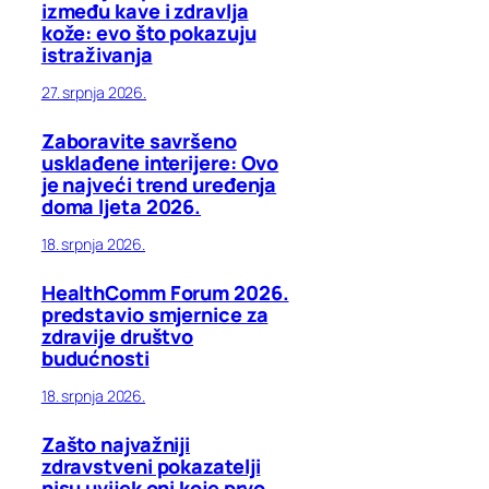
između kave i zdravlja
kože: evo što pokazuju
istraživanja
27. srpnja 2026.
Zaboravite savršeno
usklađene interijere: Ovo
je najveći trend uređenja
doma ljeta 2026.
18. srpnja 2026.
HealthComm Forum 2026.
predstavio smjernice za
zdravije društvo
budućnosti
18. srpnja 2026.
Zašto najvažniji
zdravstveni pokazatelji
nisu uvijek oni koje prvo