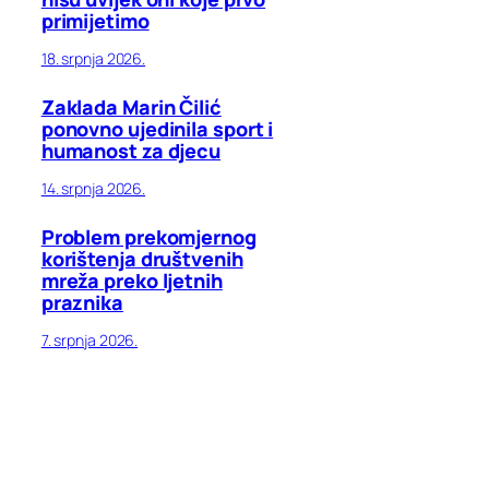
primijetimo
18. srpnja 2026.
Zaklada Marin Čilić
ponovno ujedinila sport i
humanost za djecu
14. srpnja 2026.
Problem prekomjernog
korištenja društvenih
mreža preko ljetnih
praznika
7. srpnja 2026.