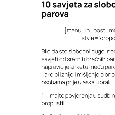
10 savjeta za slob
parova
[menu_in_post_men
style=”dropd
Bilo da ste slobodni dugo, ned
savjeti od sretnih bračnih pa
napravio je anketu među paro
kako bi iznijeli mišljenje o o
osobama prije ulaska u brak.
1. Imajte povjerenja u sudbin
propustili.