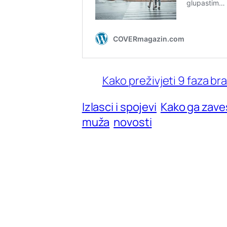
Kako preživjeti 9 faza br
Izlasci i spojevi
Kako ga zave
muža
novosti