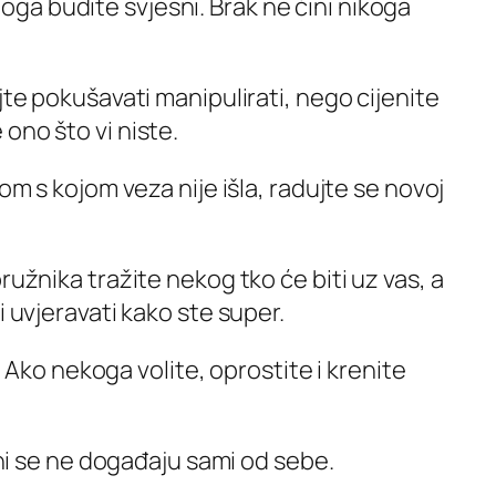
 toga budite svjesni. Brak ne čini nikoga
te pokušavati manipulirati, nego cijenite
ono što vi niste.
m s kojom veza nije išla, radujte se novoj
žnika tražite nekog tko će biti uz vas, a
i uvjeravati kako ste super.
. Ako nekoga volite, oprostite i krenite
ni se ne događaju sami od sebe.