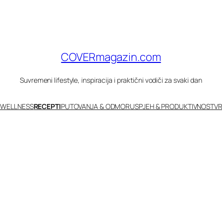
COVERmagazin.com
Suvremeni lifestyle, inspiracija i praktični vodiči za svaki dan
 WELLNESS
RECEPTI
PUTOVANJA & ODMOR
USPJEH & PRODUKTIVNOST
VR