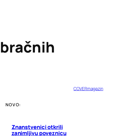
 bračnih
COVERmagazin
NOVO:
Znanstvenici otkrili
zanimljivu poveznicu