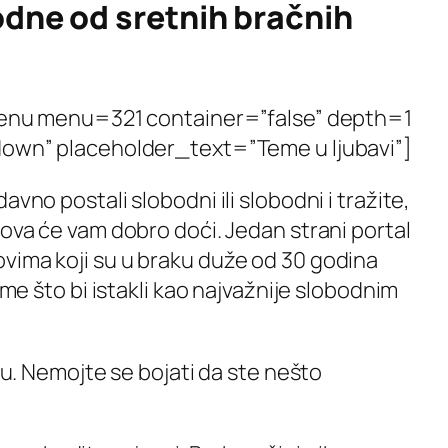
odne od sretnih bračnih
u menu=321 container=”false” depth=1
own” placeholder_text=”Teme u ljubavi”]
avno postali slobodni ili slobodni i tražite,
rova će vam dobro doći. Jedan strani portal
vima koji su u braku duže od 30 godina
nome što bi istakli kao najvažnije slobodnim
u. Nemojte se bojati da ste nešto