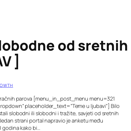
slobodne od sretnih
V ]
ROWTH
h bračnih parova [menu_in_post_menu menu=321
dropdown” placeholder_text=”Teme u ljubavi”] Bilo
i slobodni ili slobodni i tražite, savjeti od sretnih
Jedan strani portal napravio je anketu među
0 godina kako bi…