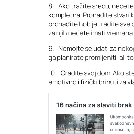
8. Ako tražite sreću, nećete 
kompletna. Pronađite stvari ko
pronađite hobije i radite sve
za njih nećete imati vremena
9. Nemojte se udati za nekog
ga planirate promijeniti, ali t
10. Gradite svoj dom. Ako st
emotivno i fizički brinuti za v