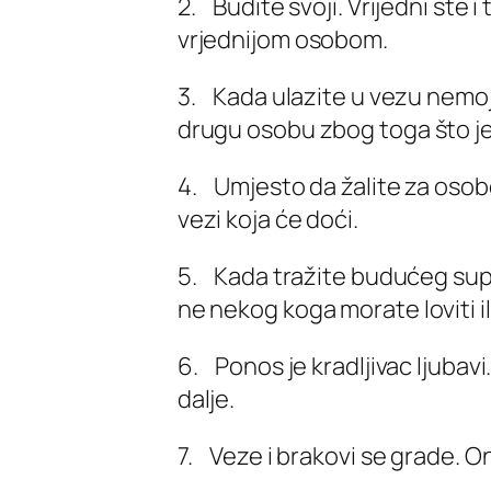
2. Budite svoji. Vrijedni ste i
vrjednijom osobom.
3. Kada ulazite u vezu nemoj
drugu osobu zbog toga što je 
4. Umjesto da žalite za osobo
vezi koja će doći.
5. Kada tražite budućeg supru
ne nekog koga morate loviti il
6. Ponos je kradljivac ljubavi
dalje.
7. Veze i brakovi se grade. O