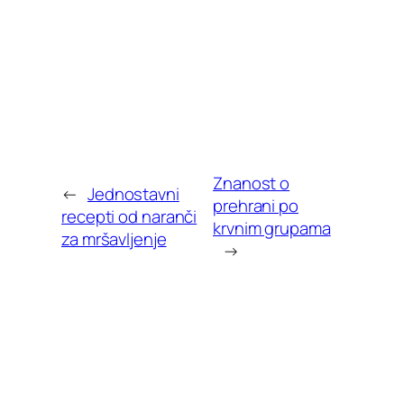
Znanost o
←
Jednostavni
prehrani po
recepti od naranči
krvnim grupama
za mršavljenje
→