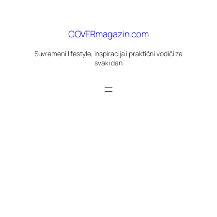
Skoči
do
sadržaja
COVERmagazin.com
Suvremeni lifestyle, inspiracija i praktični vodiči za
svaki dan