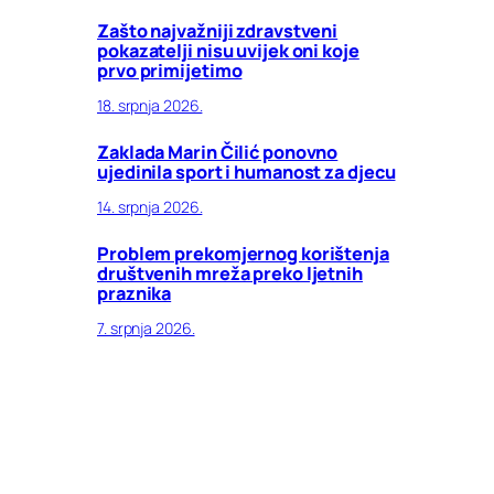
Zašto najvažniji zdravstveni
pokazatelji nisu uvijek oni koje
prvo primijetimo
18. srpnja 2026.
Zaklada Marin Čilić ponovno
ujedinila sport i humanost za djecu
14. srpnja 2026.
Problem prekomjernog korištenja
društvenih mreža preko ljetnih
praznika
7. srpnja 2026.