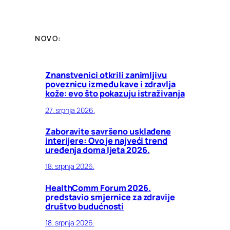
NOVO:
Znanstvenici otkrili zanimljivu
poveznicu između kave i zdravlja
kože: evo što pokazuju istraživanja
27. srpnja 2026.
Zaboravite savršeno usklađene
interijere: Ovo je najveći trend
uređenja doma ljeta 2026.
18. srpnja 2026.
HealthComm Forum 2026.
predstavio smjernice za zdravije
društvo budućnosti
18. srpnja 2026.