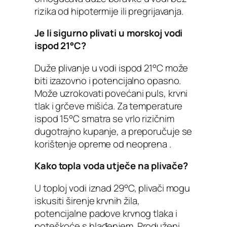
rizika od hipotermije ili pregrijavanja.
Je li sigurno plivati u morskoj vodi
ispod 21°C?
Duže plivanje u vodi ispod 21°C može
biti izazovno i potencijalno opasno.
Može uzrokovati povećani puls, krvni
tlak i grčeve mišića. Za temperature
ispod 15°C smatra se vrlo rizičnim
dugotrajno kupanje, a preporučuje se
korištenje opreme od neoprena .
Kako topla voda utječe na plivače?
U toploj vodi iznad 29°C, plivači mogu
iskusiti širenje krvnih žila,
potencijalne padove krvnog tlaka i
poteškoće s hlađenjem. Produženi