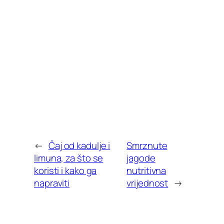
←
Čaj od kadulje i
Smrznute
limuna, za što se
jagode
koristi i kako ga
nutritivna
napraviti
vrijednost
→