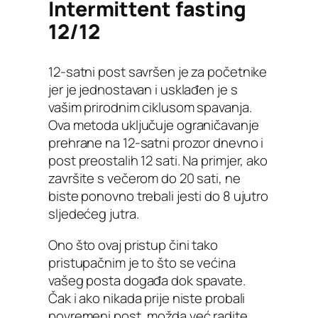
Intermittent fasting
12/12
12-satni post savršen je za početnike
jer je jednostavan i usklađen je s
vašim prirodnim ciklusom spavanja.
Ova metoda uključuje ograničavanje
prehrane na 12-satni prozor dnevno i
post preostalih 12 sati. Na primjer, ako
završite s večerom do 20 sati, ne
biste ponovno trebali jesti do 8 ujutro
sljedećeg jutra.
Ono što ovaj pristup čini tako
pristupačnim je to što se većina
vašeg posta događa dok spavate.
Čak i ako nikada prije niste probali
povremeni post, možda već radite