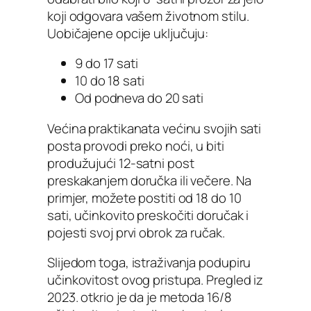
koji odgovara vašem životnom stilu.
Uobičajene opcije uključuju:
9 do 17 sati
10 do 18 sati
Od podneva do 20 sati
Većina praktikanata većinu svojih sati
posta provodi preko noći, u biti
produžujući 12-satni post
preskakanjem doručka ili večere. Na
primjer, možete postiti od 18 do 10
sati, učinkovito preskočiti doručak i
pojesti svoj prvi obrok za ručak.
Slijedom toga, istraživanja podupiru
učinkovitost ovog pristupa. Pregled iz
2023. otkrio je da je metoda 16/8