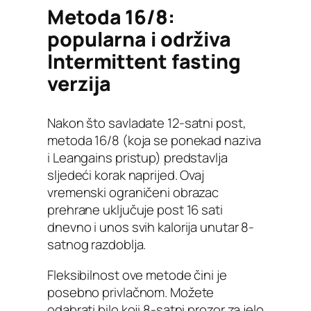
Metoda 16/8:
popularna i održiva
Intermittent fasting
verzija
Nakon što savladate 12-satni post,
metoda 16/8 (koja se ponekad naziva
i Leangains pristup) predstavlja
sljedeći korak naprijed. Ovaj
vremenski ograničeni obrazac
prehrane uključuje post 16 sati
dnevno i unos svih kalorija unutar 8-
satnog razdoblja.
Fleksibilnost ove metode čini je
posebno privlačnom. Možete
odabrati bilo koji 8-satni prozor za jelo