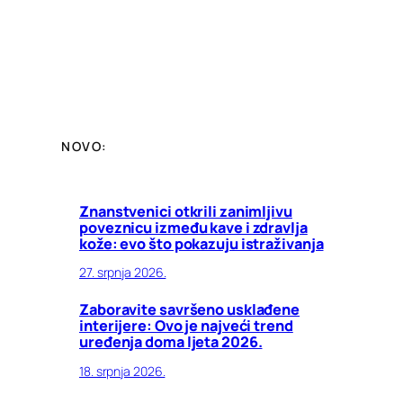
NOVO:
Znanstvenici otkrili zanimljivu
poveznicu između kave i zdravlja
kože: evo što pokazuju istraživanja
27. srpnja 2026.
Zaboravite savršeno usklađene
interijere: Ovo je najveći trend
uređenja doma ljeta 2026.
18. srpnja 2026.