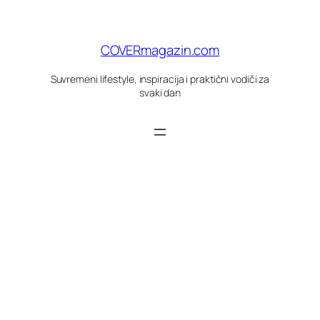
Skoči
do
sadržaja
COVERmagazin.com
Suvremeni lifestyle, inspiracija i praktični vodiči za
svaki dan