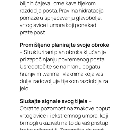
biljnih čajeva i crne kave tijekom
razdoblja posta. Pravilna hidratacija
pomaže u sprječavanju glavobolje,
vrtoglavice i umora koji ponekad
prate post.
Promišljeno planirajte svoje obroke
– Strukturirani plan obroka ključan je
pri započinjanju povremenog posta.
Usredotočite se na hranu bogatu
hranjivim tvarima i vlaknima koja vas
dulje zadovoljuje tijekom razdoblja za
jelo.
Slušajte signale svog tijela
–
Obratite pozornost na znakove poput
vrtoglavice ili ekstremnog umora, koji
bi mogli ukazivati na to da vaš pristup
treba prilagoditi. Zapamtite da post