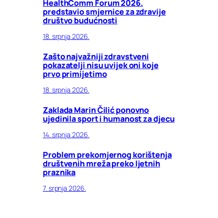
HealthComm Forum 2026.
predstavio smjernice za zdravije
društvo budućnosti
18. srpnja 2026.
Zašto najvažniji zdravstveni
pokazatelji nisu uvijek oni koje
prvo primijetimo
18. srpnja 2026.
Zaklada Marin Čilić ponovno
ujedinila sport i humanost za djecu
14. srpnja 2026.
Problem prekomjernog korištenja
društvenih mreža preko ljetnih
praznika
7. srpnja 2026.