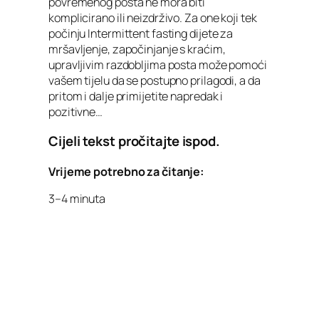
povremenog posta ne mora biti
komplicirano ili neizdrživo. Za one koji tek
počinju Intermittent fasting dijete za
mršavljenje, započinjanje s kraćim,
upravljivim razdobljima posta može pomoći
vašem tijelu da se postupno prilagodi, a da
pritom i dalje primijetite napredak i
pozitivne…
Cijeli tekst pročitajte ispod.
Vrijeme potrebno za čitanje:
3–4 minuta