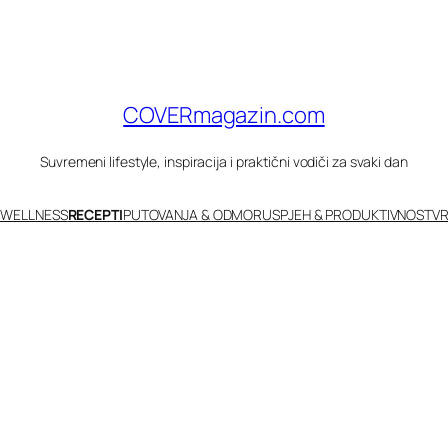
COVERmagazin.com
Suvremeni lifestyle, inspiracija i praktični vodiči za svaki dan
 WELLNESS
RECEPTI
PUTOVANJA & ODMOR
USPJEH & PRODUKTIVNOST
VR