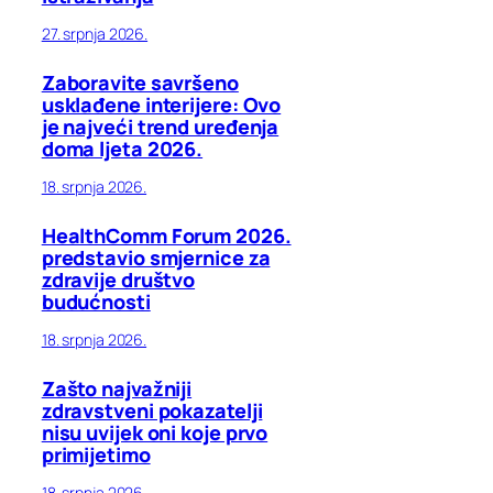
27. srpnja 2026.
Zaboravite savršeno
usklađene interijere: Ovo
je najveći trend uređenja
doma ljeta 2026.
18. srpnja 2026.
HealthComm Forum 2026.
predstavio smjernice za
zdravije društvo
budućnosti
18. srpnja 2026.
Zašto najvažniji
zdravstveni pokazatelji
nisu uvijek oni koje prvo
primijetimo
18. srpnja 2026.