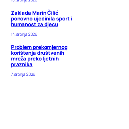
Zaklada Marin Čilić
ponovno ujedinila sport i
humanost za djecu
14. srpnja 2026.
Problem prekomjernog
korištenja društvenih
mreža preko ljetnih
praznika
7. srpnja 2026.