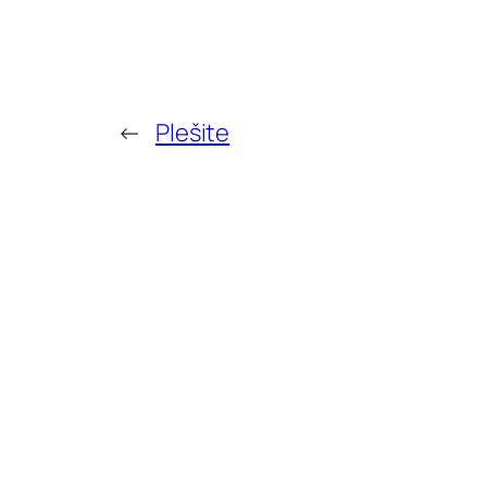
←
Plešite