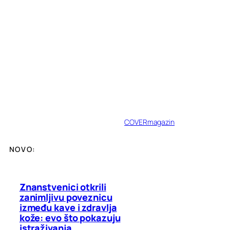
COVERmagazin
NOVO:
Znanstvenici otkrili
zanimljivu poveznicu
između kave i zdravlja
kože: evo što pokazuju
istraživanja