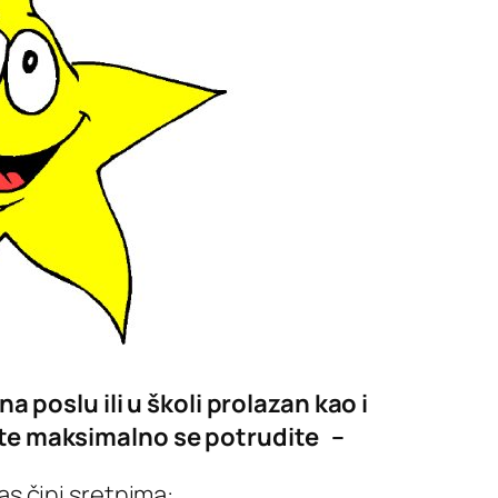
 na poslu ili u školi prolazan kao i
ite maksimalno se potrudite –
as čini sretnima: