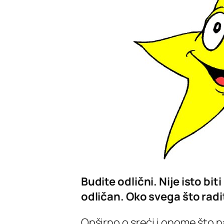
Budite odlični. Nije isto biti
odličan. Oko svega što rad
Opširno o sreći i onome što n