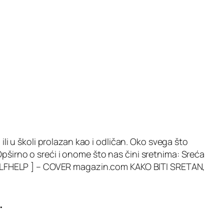
u ili u školi prolazan kao i odličan. Oko svega što
pširno o sreći i onome što nas čini sretnima: Sreća
[ SELFHELP ] – COVER magazin.com KAKO BITI SRETAN,
.