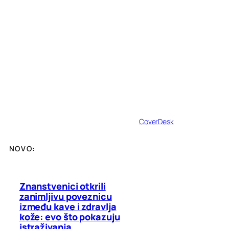
CoverDesk
NOVO:
Znanstvenici otkrili
zanimljivu poveznicu
između kave i zdravlja
kože: evo što pokazuju
istraživanja