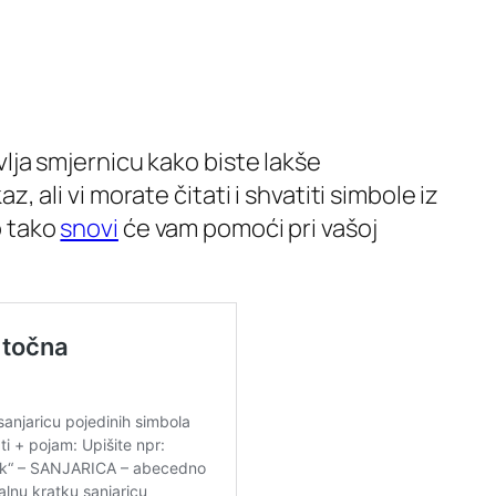
vlja smjernicu kako biste lakše
az, ali vi morate čitati i shvatiti simbole iz
o tako
snovi
će vam pomoći pri vašoj