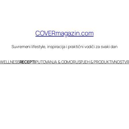
COVERmagazin.com
Suvremeni lifestyle, inspiracija i praktični vodiči za svaki dan
 WELLNESS
RECEPTI
PUTOVANJA & ODMOR
USPJEH & PRODUKTIVNOST
VR