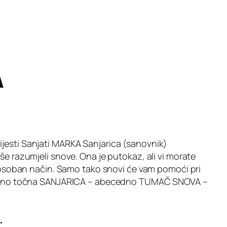
A
jesti Sanjati MARKA Sanjarica (sanovnik)
še razumjeli snove. Ona je putokaz, ali vi morate
na osoban način. Samo tako snovi će vam pomoći pri
rojatno točna SANJARICA – abecedno TUMAČ SNOVA –
.