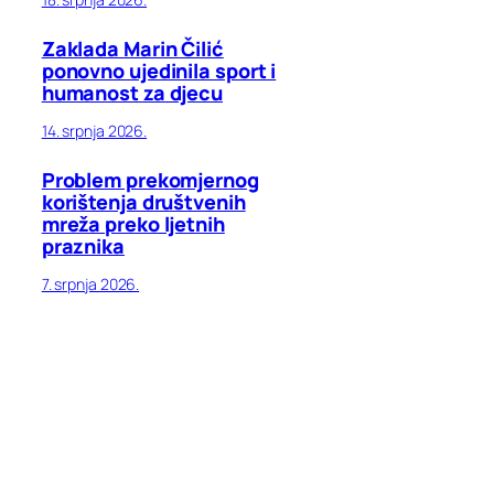
Zaklada Marin Čilić
ponovno ujedinila sport i
humanost za djecu
14. srpnja 2026.
Problem prekomjernog
korištenja društvenih
mreža preko ljetnih
praznika
7. srpnja 2026.