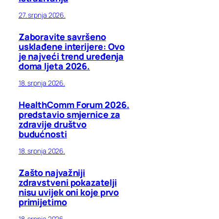
27. srpnja 2026.
Zaboravite savršeno
usklađene interijere: Ovo
je najveći trend uređenja
doma ljeta 2026.
18. srpnja 2026.
HealthComm Forum 2026.
predstavio smjernice za
zdravije društvo
budućnosti
18. srpnja 2026.
Zašto najvažniji
zdravstveni pokazatelji
nisu uvijek oni koje prvo
primijetimo
18. srpnja 2026.