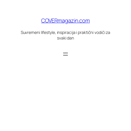
Skoči
do
sadržaja
COVERmagazin.com
Suvremeni lifestyle, inspiracija i praktični vodiči za
svaki dan