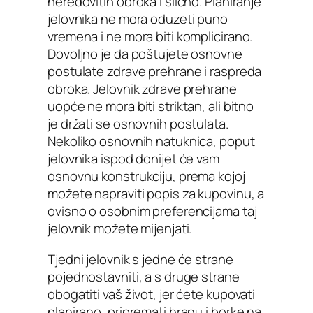
neredovitih obroka i slično. Planiranje
jelovnika ne mora oduzeti puno
vremena i ne mora biti komplicirano.
Dovoljno je da poštujete osnovne
postulate zdrave prehrane i raspreda
obroka. Jelovnik zdrave prehrane
uopće ne mora biti striktan, ali bitno
je držati se osnovnih postulata.
Nekoliko osnovnih natuknica, poput
jelovnika ispod donijet će vam
osnovnu konstrukciju, prema kojoj
možete napraviti popis za kupovinu, a
ovisno o osobnim preferencijama taj
jelovnik možete mijenjati.
Tjedni jelovnik s jedne će strane
pojednostavniti, a s druge strane
obogatiti vaš život, jer ćete kupovati
planirano, pripremati hranu i borke na