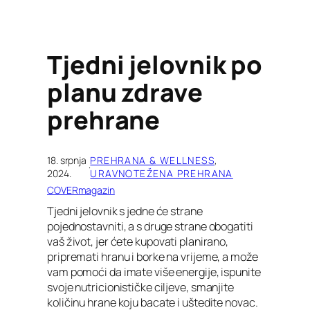
Tjedni jelovnik po
planu zdrave
prehrane
18. srpnja
PREHRANA & WELLNESS
, 
·
2024.
URAVNOTEŽENA PREHRANA
COVERmagazin
Tjedni jelovnik s jedne će strane
pojednostavniti, a s druge strane obogatiti
vaš život, jer ćete kupovati planirano,
pripremati hranu i borke na vrijeme, a može
vam pomoći da imate više energije, ispunite
svoje nutricionističke ciljeve, smanjite
količinu hrane koju bacate i uštedite novac.