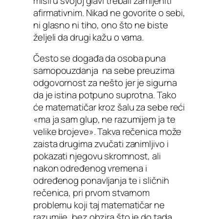
misli u svojoj glavi trebali zamijeniti
afirmativnim. Nikad ne govorite o sebi,
ni glasno ni tiho, ono što ne biste
željeli da drugi kažu o vama.
Često se događa da osoba puna
samopouzdanja na sebe preuzima
odgovornost za nešto jer je sigurna
da je istina potpuno suprotna. Tako
će matematičar kroz šalu za sebe reći
«ma ja sam glup, ne razumijem ja te
velike brojeve». Takva rečenica može
zaista drugima zvučati zanimljivo i
pokazati njegovu skromnost, ali
nakon određenog vremena i
određenog ponavljanja te i sličnih
rečenica, pri prvom stvarnom
problemu koji taj matematičar ne
razumije, bez obzira što je do tada