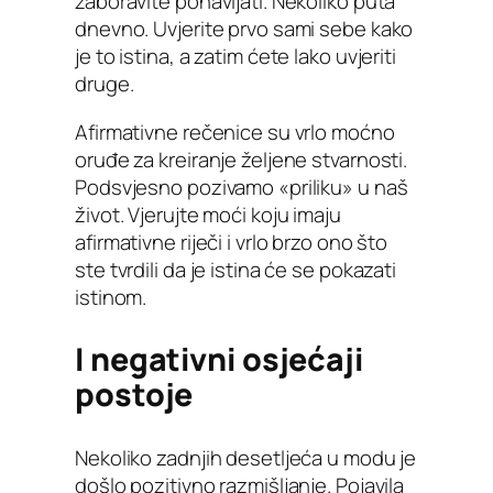
zaboravite ponavljati. Nekoliko puta
dnevno. Uvjerite prvo sami sebe kako
je to istina, a zatim ćete lako uvjeriti
druge.
Afirmativne rečenice su vrlo moćno
oruđe za kreiranje željene stvarnosti.
Podsvjesno pozivamo «priliku» u naš
život. Vjerujte moći koju imaju
afirmativne riječi i vrlo brzo ono što
ste tvrdili da je istina će se pokazati
istinom.
I negativni osjećaji
postoje
Nekoliko zadnjih desetljeća u modu je
došlo pozitivno razmišljanje. Pojavila