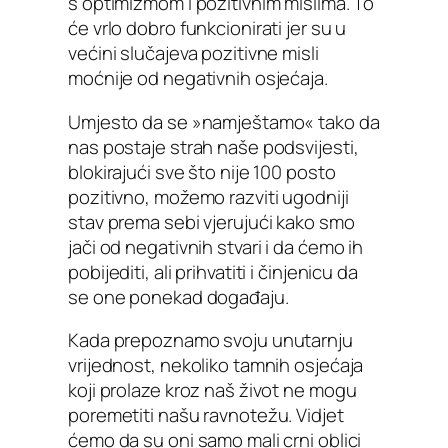
s optimizmom i pozitivnim mislima. To
će vrlo dobro funkcionirati jer su u
većini slučajeva pozitivne misli
moćnije od negativnih osjećaja.
Umjesto da se »namještamo« tako da
nas postaje strah naše podsvijesti,
blokirajući sve što nije 100 posto
pozitivno, možemo razviti ugodniji
stav prema sebi vjerujući kako smo
jači od negativnih stvari i da ćemo ih
pobijediti, ali prihvatiti i činjenicu da
se one ponekad događaju.
Kada prepoznamo svoju unutarnju
vrijednost, nekoliko tamnih osjećaja
koji prolaze kroz naš život ne mogu
poremetiti našu ravnotežu. Vidjet
ćemo da su oni samo mali crni oblici