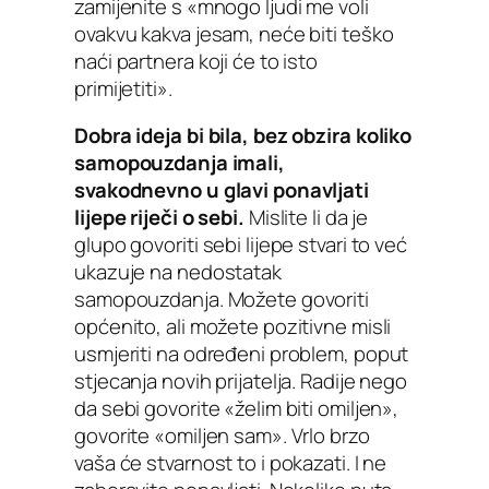
zamijenite s «mnogo ljudi me voli
ovakvu kakva jesam, neće biti teško
naći partnera koji će to isto
primijetiti».
Dobra ideja bi bila, bez obzira koliko
samopouzdanja imali,
svakodnevno u glavi ponavljati
lijepe riječi o sebi.
Mislite li da je
glupo govoriti sebi lijepe stvari to već
ukazuje na nedostatak
samopouzdanja. Možete govoriti
općenito, ali možete pozitivne misli
usmjeriti na određeni problem, poput
stjecanja novih prijatelja. Radije nego
da sebi govorite «želim biti omiljen»,
govorite «omiljen sam». Vrlo brzo
vaša će stvarnost to i pokazati. I ne