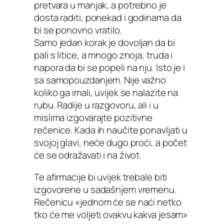
pretvara u manjak, a potrebno je
dosta raditi, ponekad i godinama da
bi se ponovno vratilo.
Samo jedan korak je dovoljan da bi
pali s litice, a mnogo znoja, truda i
napora da bi se popeli na nju. Isto je i
sa samopouzdanjem. Nije važno
koliko ga imali, uvijek se nalazite na
rubu. Radije u razgovoru, ali i u
mislima izgovarajte pozitivne
rečenice. Kada ih naučite ponavljati u
svojoj glavi, neće dugo proći, a počet
će se odražavati i na život.
Te afirmacije bi uvijek trebale biti
izgovorene u sadašnjem vremenu.
Rečenicu «jednom će se naći netko
tko će me voljeti ovakvu kakva jesam»