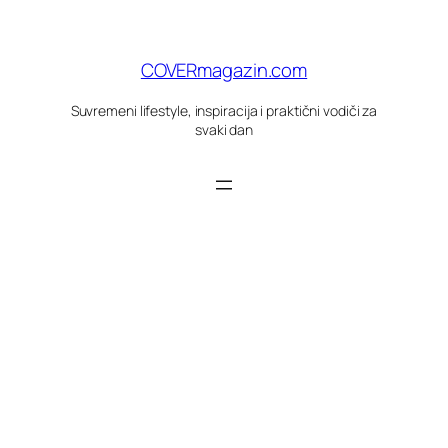
Skoči
do
sadržaja
COVERmagazin.com
Suvremeni lifestyle, inspiracija i praktični vodiči za
svaki dan