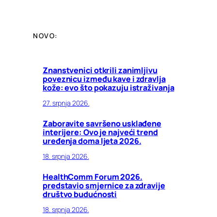
NOVO:
Znanstvenici otkrili zanimljivu
poveznicu između kave i zdravlja
kože: evo što pokazuju istraživanja
27. srpnja 2026.
Zaboravite savršeno usklađene
interijere: Ovo je najveći trend
uređenja doma ljeta 2026.
18. srpnja 2026.
HealthComm Forum 2026.
predstavio smjernice za zdravije
društvo budućnosti
18. srpnja 2026.