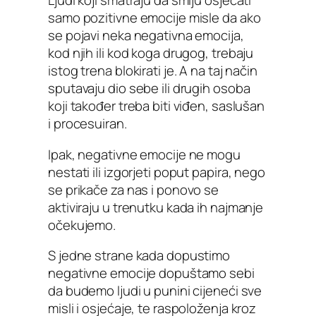
Ljudi koji smatraju da smiju osjećati
samo pozitivne emocije misle da ako
se pojavi neka negativna emocija,
kod njih ili kod koga drugog, trebaju
istog trena blokirati je. A na taj način
sputavaju dio sebe ili drugih osoba
koji također treba biti viđen, saslušan
i procesuiran.
Ipak, negativne emocije ne mogu
nestati ili izgorjeti poput papira, nego
se prikače za nas i ponovo se
aktiviraju u trenutku kada ih najmanje
očekujemo.
S jedne strane kada dopustimo
negativne emocije dopuštamo sebi
da budemo ljudi u punini cijeneći sve
misli i osjećaje, te raspoloženja kroz