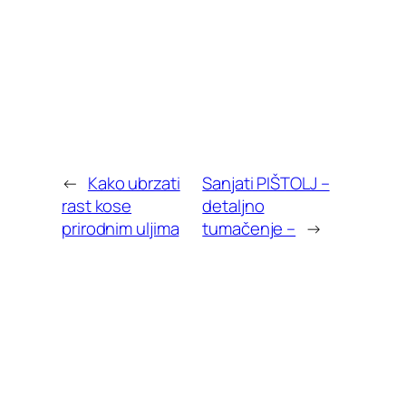
←
Kako ubrzati
Sanjati PIŠTOLJ –
rast kose
detaljno
prirodnim uljima
tumačenje –
→