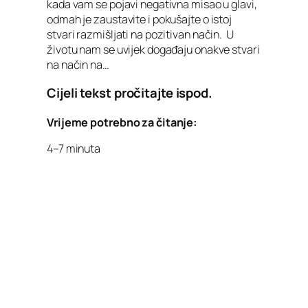
kada vam se pojavi negativna misao u glavi,
odmah je zaustavite i pokušajte o istoj
stvari razmišljati na pozitivan način. U
životu nam se uvijek događaju onakve stvari
na način na…
Cijeli tekst pročitajte ispod.
Vrijeme potrebno za čitanje:
4–7 minuta