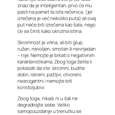
znao da je inteligentan, prvo će mu
pasti na pamet ta ista rečenica, (jer
izrečena je već nekoliko puta) ali ovaj
put neće biti izrečena kao šala, nego
će se činiti kako okrutna istina.
Skromnost je vrlina, ali biti glup,
ružan, nevoljen, smotan ili nevrijedan
– nije. Nemojte je brkati s negativnim
karakteristikama. Zbog toga želite li
pokazati da ste skromni, budite
dobri, iskreni, pažljivi, otvoreni,
nearogantni i nemojte biti
koristoljubivi.
Zbog toga, nikad, ni u šali ne
degradirajte sebe. Veliko
samopouzdanje u trenutku se