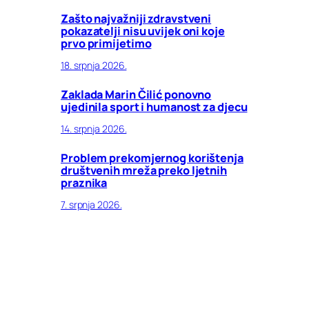
Zašto najvažniji zdravstveni
pokazatelji nisu uvijek oni koje
prvo primijetimo
18. srpnja 2026.
Zaklada Marin Čilić ponovno
ujedinila sport i humanost za djecu
14. srpnja 2026.
Problem prekomjernog korištenja
društvenih mreža preko ljetnih
praznika
7. srpnja 2026.