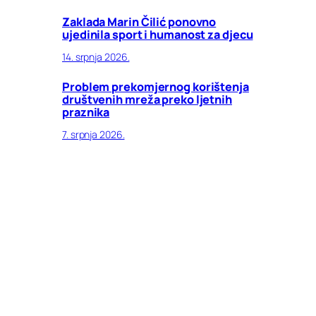
Zaklada Marin Čilić ponovno
ujedinila sport i humanost za djecu
14. srpnja 2026.
Problem prekomjernog korištenja
društvenih mreža preko ljetnih
praznika
7. srpnja 2026.