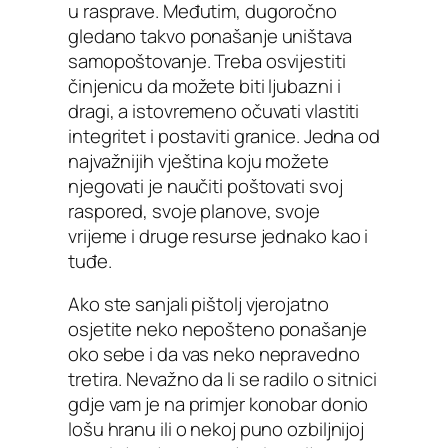
u rasprave. Međutim, dugoročno
gledano takvo ponašanje uništava
samopoštovanje. Treba osvijestiti
činjenicu da možete biti ljubazni i
dragi, a istovremeno očuvati vlastiti
integritet i postaviti granice. Jedna od
najvažnijih vještina koju možete
njegovati je naučiti poštovati svoj
raspored, svoje planove, svoje
vrijeme i druge resurse jednako kao i
tuđe.
Ako ste sanjali pištolj vjerojatno
osjetite neko nepošteno ponašanje
oko sebe i da vas neko nepravedno
tretira. Nevažno da li se radilo o sitnici
gdje vam je na primjer konobar donio
lošu hranu ili o nekoj puno ozbiljnijoj