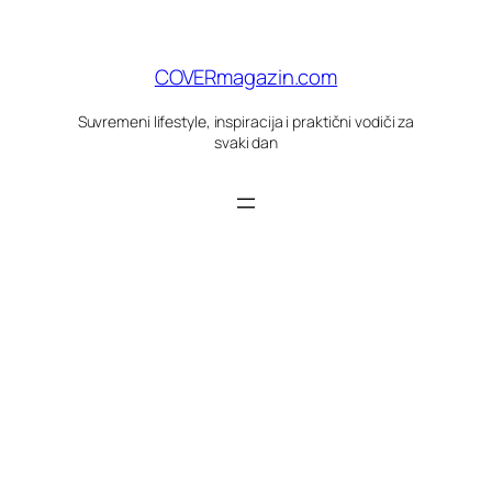
Skoči
do
sadržaja
COVERmagazin.com
Suvremeni lifestyle, inspiracija i praktični vodiči za
svaki dan