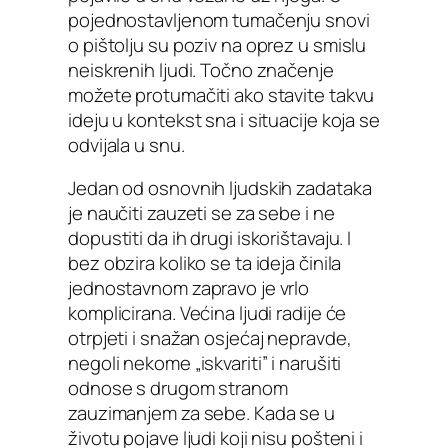
pojednostavljenom tumačenju snovi
o pištolju su poziv na oprez u smislu
neiskrenih ljudi. Točno značenje
možete protumačiti ako stavite takvu
ideju u kontekst sna i situacije koja se
odvijala u snu.
Jedan od osnovnih ljudskih zadataka
je naučiti zauzeti se za sebe i ne
dopustiti da ih drugi iskorištavaju. I
bez obzira koliko se ta ideja činila
jednostavnom zapravo je vrlo
komplicirana. Većina ljudi radije će
otrpjeti i snažan osjećaj nepravde,
negoli nekome „iskvariti” i narušiti
odnose s drugom stranom
zauzimanjem za sebe. Kada se u
životu pojave ljudi koji nisu pošteni i