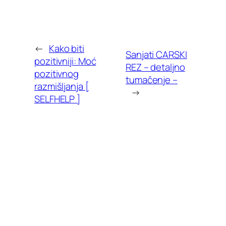
←
Kako biti
Sanjati CARSKI
pozitivniji: Moć
REZ – detaljno
pozitivnog
tumačenje –
razmišljanja [
→
SELFHELP ]