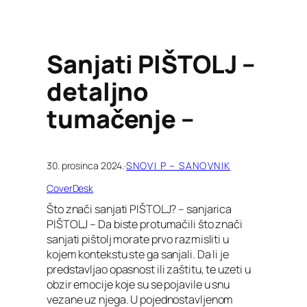
Sanjati PIŠTOLJ –
detaljno
tumačenje –
30. prosinca 2024.
·
SNOVI P – SANOVNIK
CoverDesk
Što znači sanjati PIŠTOLJ? – sanjarica
PIŠTOLJ – Da biste protumačili što znači
sanjati pištolj morate prvo razmisliti u
kojem kontekstu ste ga sanjali. Da li je
predstavljao opasnost ili zaštitu, te uzeti u
obzir emocije koje su se pojavile u snu
vezane uz njega. U pojednostavljenom