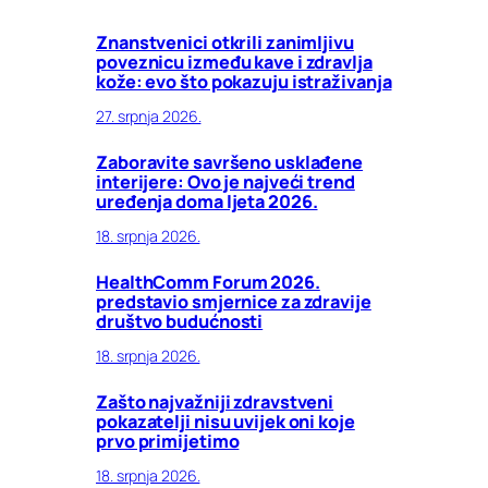
Znanstvenici otkrili zanimljivu
poveznicu između kave i zdravlja
kože: evo što pokazuju istraživanja
27. srpnja 2026.
Zaboravite savršeno usklađene
interijere: Ovo je najveći trend
uređenja doma ljeta 2026.
18. srpnja 2026.
HealthComm Forum 2026.
predstavio smjernice za zdravije
društvo budućnosti
18. srpnja 2026.
Zašto najvažniji zdravstveni
pokazatelji nisu uvijek oni koje
prvo primijetimo
18. srpnja 2026.