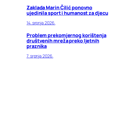
Zaklada Marin Čilić ponovno
ujedinila sport i humanost za djecu
14. srpnja 2026.
Problem prekomjernog korištenja
društvenih mreža preko ljetnih
praznika
7. srpnja 2026.