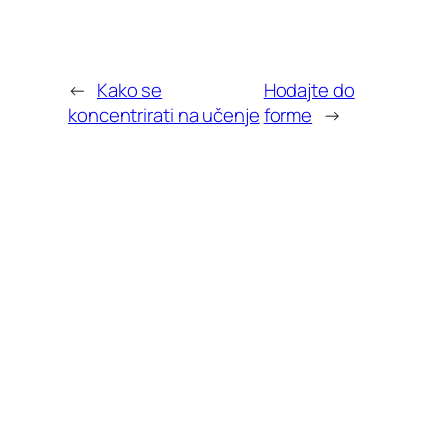
←
Kako se
Hodajte do
koncentrirati na učenje
forme
→