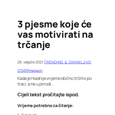
3 pjesme koje će
vas motivirati na
trčanje
26. veljače 2021.
·
TRENDING & ZANIMLJIVO
COVERmagazin
Kada je hladnije vrijeme obično trčimo po
traci, a ne u prirodi…
Cijeli tekst pročitajte ispod.
Vrijeme potrebno za čitanje: