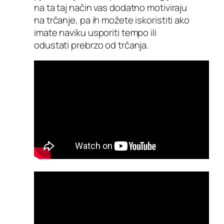
na ta taj način vas dodatno motiviraju
na trčanje, pa ih možete iskoristiti ako
imate naviku usporiti tempo ili
odustati prebrzo od trčanja.