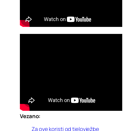
Vezano:
Za ove koristi od tjelovježbe