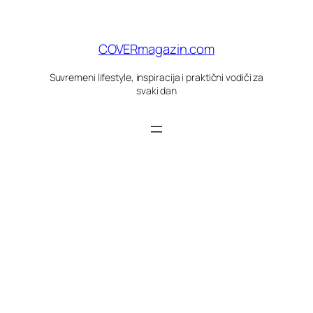
Skoči
do
sadržaja
COVERmagazin.com
Suvremeni lifestyle, inspiracija i praktični vodiči za
svaki dan