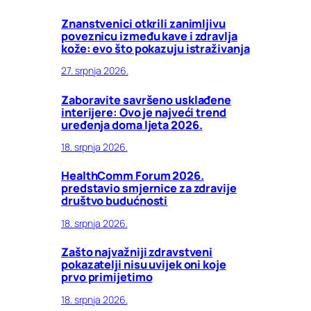
Znanstvenici otkrili zanimljivu
poveznicu između kave i zdravlja
kože: evo što pokazuju istraživanja
27. srpnja 2026.
Zaboravite savršeno usklađene
interijere: Ovo je najveći trend
uređenja doma ljeta 2026.
18. srpnja 2026.
HealthComm Forum 2026.
predstavio smjernice za zdravije
društvo budućnosti
18. srpnja 2026.
Zašto najvažniji zdravstveni
pokazatelji nisu uvijek oni koje
prvo primijetimo
18. srpnja 2026.