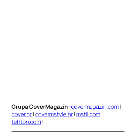
Grupa CoverMagazin:
covermagazin.com
|
cover.hr
|
covermstyle.hr
|
mstil.com
|
tehton.com
|