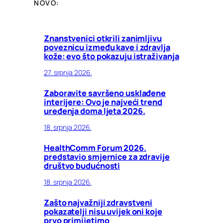
NOVO:
Znanstvenici otkrili zanimljivu
poveznicu između kave i zdravlja
kože: evo što pokazuju istraživanja
27. srpnja 2026.
Zaboravite savršeno usklađene
interijere: Ovo je najveći trend
uređenja doma ljeta 2026.
18. srpnja 2026.
HealthComm Forum 2026.
predstavio smjernice za zdravije
društvo budućnosti
18. srpnja 2026.
Zašto najvažniji zdravstveni
pokazatelji nisu uvijek oni koje
prvo primijetimo