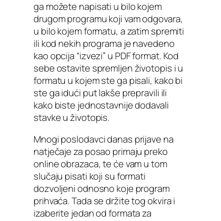
ga možete napisati u bilo kojem
drugom programu koji vam odgovara,
u bilo kojem formatu, a zatim spremiti
ili kod nekih programa je navedeno
kao opcija “izvezi” u PDF format. Kod
sebe ostavite spremljen životopis i u
formatu u kojem ste ga pisali, kako bi
ste ga idući put lakše prepravili ili
kako biste jednostavnije dodavali
stavke u životopis.
Mnogi poslodavci danas prijave na
natječaje za posao primaju preko
online obrazaca, te će vam u tom
slučaju pisati koji su formati
dozvoljeni odnosno koje program
prihvaća. Tada se držite tog okvira i
izaberite jedan od formata za