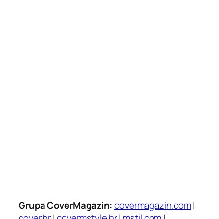
Grupa CoverMagazin:
covermagazin.com
|
cover.hr
|
covermstyle.hr
|
mstil.com
|