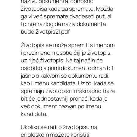
nazivu dokumenta, odnosno
životopisa kada ga spremate. Možda
ga vi već spremate dvadeseti put, ali
to nije razlog da naziv dokumenta
bude životpis21.pdf
Životopis se može spremiti s imenom
i prezimenom osobe čiji je životopis,
uz riječ životopis. Na taj način će
osobi koja primi dokument odmah biti
jasno o kakvom se dokumentu radi,
kao i imenu kandidata. Uz to, kada se
spremaju životopisi ili naknadno traže
bit će jednostavniji pronaći kada je
već dokument nazvan po imenu
kandidata.
Ukoliko se radi o životopisu na
engleskom možete koristiti