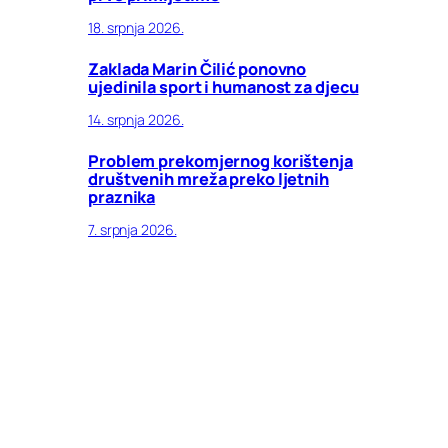
18. srpnja 2026.
Zaklada Marin Čilić ponovno
ujedinila sport i humanost za djecu
14. srpnja 2026.
Problem prekomjernog korištenja
društvenih mreža preko ljetnih
praznika
7. srpnja 2026.