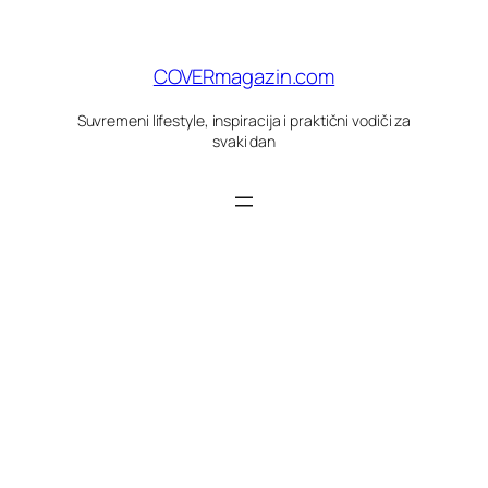
Skoči
do
sadržaja
COVERmagazin.com
Suvremeni lifestyle, inspiracija i praktični vodiči za
svaki dan