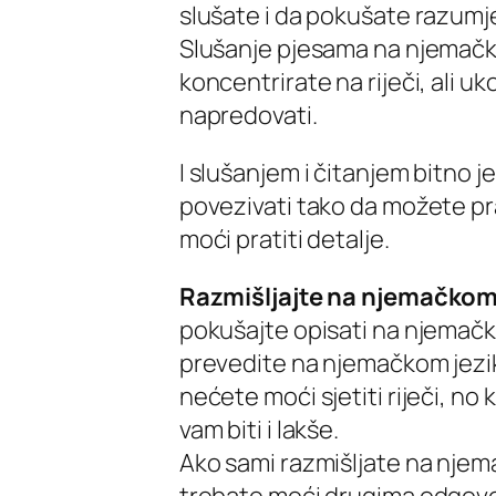
slušate i da pokušate razumje
Slušanje pjesama na njemačko
koncentrirate na riječi, ali uk
napredovati.
I slušanjem i čitanjem bitno j
povezivati tako da možete pra
moći pratiti detalje.
Razmišljajte na njemačkom
pokušajte opisati na njemačk
prevedite na njemačkom jezik.
nećete moći sjetiti riječi, no
vam biti i lakše.
Ako sami razmišljate na njema