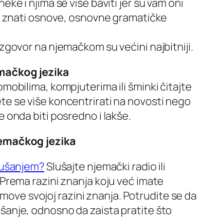
eke i njima se više baviti jer su vam oni
te znati osnove, osnovne gramatičke
azgovor na njemačkom su većini najbitniji.
emačkog jezika
omobilima, kompjuterima ili šminki čitajte
te se više koncentrirati na novosti nego
e onda biti posredno i lakše.
jemačkog jezika
slušanjem?
Slušajte njemački radio ili
 Prema razini znanja koju već imate
 filmove svojoj razini znanja. Potrudite se da
šanje, odnosno da zaista pratite što