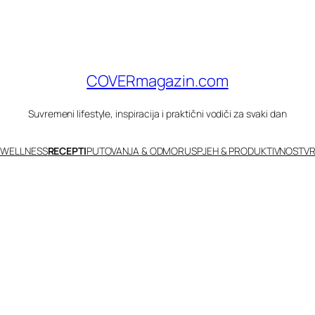
COVERmagazin.com
Suvremeni lifestyle, inspiracija i praktični vodiči za svaki dan
 WELLNESS
RECEPTI
PUTOVANJA & ODMOR
USPJEH & PRODUKTIVNOST
VR