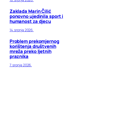
Zaklada Marin Čilić
ponovno ujedinila sport i
humanost za djecu
14. srpnja 2026.
Problem prekomjernog
korištenja društvenih
mreža preko ljetnih
praznika
7. srpnja 2026.