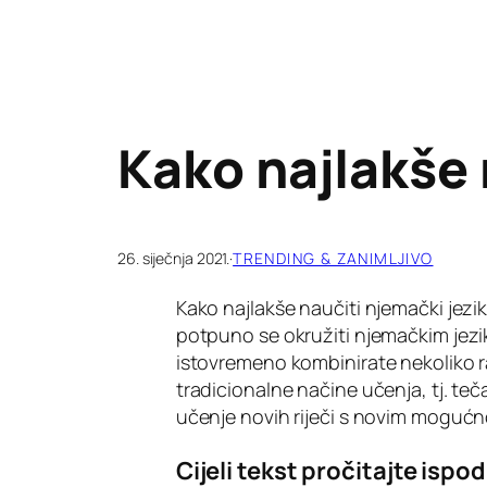
Kako najlakše 
26. siječnja 2021.
·
TRENDING & ZANIMLJIVO
Kako najlakše naučiti njemački jezik
potpuno se okružiti njemačkim jezik
istovremeno kombinirate nekoliko ra
tradicionalne načine učenja, tj. teča
učenje novih riječi s novim moguć
Cijeli tekst pročitajte ispod