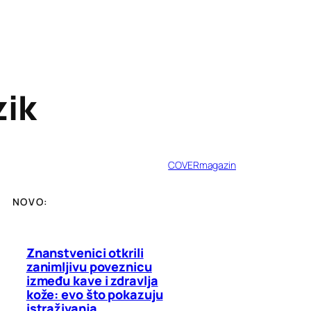
zik
COVERmagazin
NOVO:
Znanstvenici otkrili
zanimljivu poveznicu
između kave i zdravlja
kože: evo što pokazuju
istraživanja