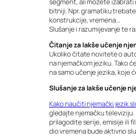
segment, ali možete izabrati n
bitniji. Npr. gramatiku treba
konstrukcije, vremena…
Slušanje i razumijevanje te r
Čitanje za lakše učenje nj
Ukoliko čitate novitete o aut
na njemačkom jeziku. Tako će
na samo učenje jezika, koje ć
Slušanje za lakše učenje n
Kako naučiti njemački jezik 
gledajte njemačku televiziju.
prilagodite serije, emisije ili
dio vremena bude aktivno slu