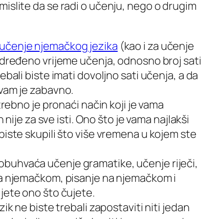
islite da se radi o učenju, nego o drugim
učenje njemačkog jezika
(kao i za učenje
određeno vrijeme učenja, odnosno broj sati
ebali biste imati dovoljno sati učenja, a da
 vam je zabavno.
otrebno je pronaći način koji je vama
n nije za sve isti. Ono što je vama najlakši
biste skupili što više vremena u kojem ste
buhvaća učenje gramatike, učenje riječi,
na njemačkom, pisanje na njemačkom i
jete ono što čujete.
ik ne biste trebali zapostaviti niti jedan