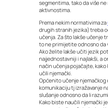
segmentima, tako da više ne m
aktivnostima.
Prema nekim normativima za
drugih stranih jezika) treba 
učenja. Za što lakše učenje tr
to ne primijetite odnosno da
Ako želite lakše učiti jezik p
najjednostavniji i najlakši, a o
način učenja pojačajte, kako 
učili njemački.
Općenito učenje njemačkog o
komunikaciju tj izražavanje 
slušanje odnosno da li razumi
Kako biste naučili njemački jez