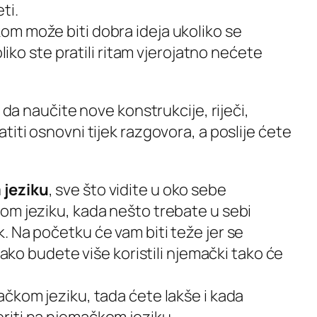
ti.
m može biti dobra ideja ukoliko se
oliko ste pratili ritam vjerojatno nećete
e da naučite nove konstrukcije, riječi,
titi osnovni tijek razgovora, a poslije ćete
 jeziku
, sve što vidite u oko sebe
om jeziku, kada nešto trebate u sebi
 Na početku će vam biti teže jer se
 kako budete više koristili njemački tako će
čkom jeziku, tada ćete lakše i kada