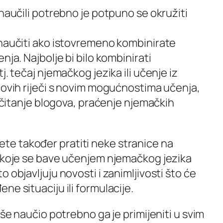
 naučili potrebno je potpuno se okružiti
 naučiti ako istovremeno kombinirate
nja. Najbolje bi bilo kombinirati
j. tečaj njemačkog jezika ili učenje iz
novih riječi s novim mogućnostima učenja,
, čitanje blogova, praćenje njemačkih
e također pratiti neke stranice na
e koje se bave učenjem njemačkog jezika
 objavljuju novosti i zanimljivosti što će
ne situaciju ili formulacije.
kše naučio potrebno ga je primijeniti u svim