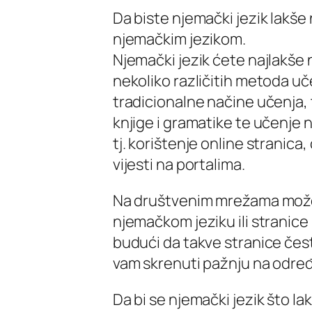
Da biste njemački jezik lakše
njemačkim jezikom.
Njemački jezik ćete najlakše
nekoliko različitih metoda uče
tradicionalne načine učenja, t
knjige i gramatike te učenje 
tj. korištenje online stranica
vijesti na portalima.
Na društvenim mrežama možet
njemačkom jeziku ili stranic
budući da takve stranice često
vam skrenuti pažnju na određe
Da bi se njemački jezik što la