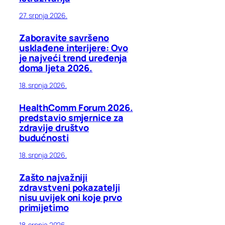
27. srpnja 2026.
Zaboravite savršeno
usklađene interijere: Ovo
je najveći trend uređenja
doma ljeta 2026.
18. srpnja 2026.
HealthComm Forum 2026.
predstavio smjernice za
zdravije društvo
budućnosti
18. srpnja 2026.
Zašto najvažniji
zdravstveni pokazatelji
nisu uvijek oni koje prvo
primijetimo
18. srpnja 2026.