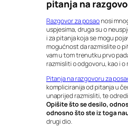
pitanja na razgovo
Razgovor za posao
nosi mnog
uspjesima, druga su o neuspj
i za pitanja koja se mogu poj
mogućnost da razmislite o pi
vam u tom trenutku prvo pad
razmisliti o odgovoru, kao i 
Pitanja na razgovoru za posa
kompliciranija od pitanja u č
unaprijed razmisliti, te odredi
Opišite što se desilo, odnos
odnosno što ste iz toga nau
drugi dio.