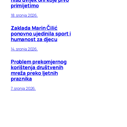
primijetimo
18. srpnja 2026.
Zaklada Marin Čilić
ponovno ujedinila sport i
humanost za djecu
14. srpnja 2026.
Problem prekomjernog
korištenja društvenih
mreža preko ljetnih
praznika
7. srpnja 2026.