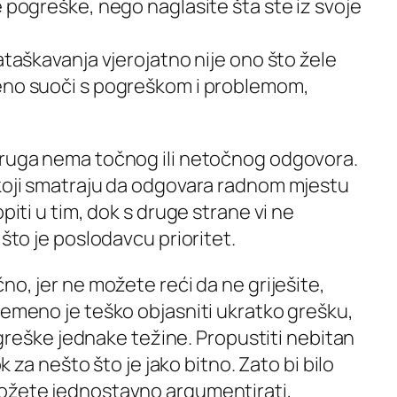
e pogreške, nego naglasite šta ste iz svoje
ataškavanja vjerojatno nije ono što žele
reno suoči s pogreškom i problemom,
druga nema točnog ili netočnog odgovora.
 koji smatraju da odgovara radnom mjestu
piti u tim, dok s druge strane vi ne
 što je poslodavcu prioritet.
no, jer ne možete reći da ne griješite,
remeno je teško objasniti ukratko grešku,
te greške jednake težine. Propustiti nebitan
ok za nešto što je jako bitno. Zato bi bilo
možete jednostavno argumentirati,