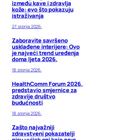
između kave i zdravlja
kože: evo što pokazuju
istraživanja
27. srpnja 2026.
Zaboravite savršeno
usklađene interijere: Ovo
je najveći trend uređenja
doma ljeta 2026.
18. srpnja 2026.
HealthComm Forum 2026.
predstavio smjernice za
zdravije društvo
budućnosti
18. srpnja 2026.
Zašto najvažniji
zdravstveni pokazatelji
nisu uvijek oni koje prvo