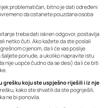
jek problematičan, bitno je dati određeni
i istovremeno da ostanete pouzdana osoba
pitanje treba dati iskren odgovor, postavlja
želi netko čuti. Ako kažete da ste poslali
ešnom cijenom, da li će vas poslije
šaljete ponude, a ukoliko napravite istu
a nije uopće čudno da se desi) da li će biti
ke.
u grešku koju ste uspješno riješili i iz nje
šku, kako ste shvatili da ste pogriješili,
ka ne bi ponovila.