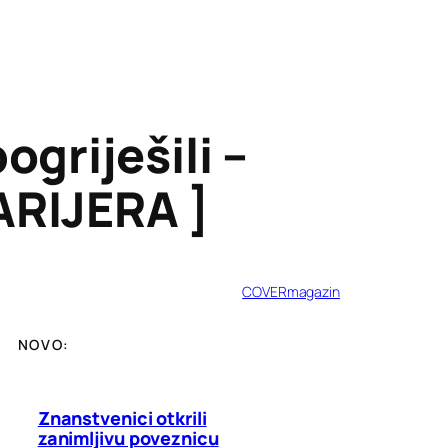
ogriješili –
ARIJERA ]
COVERmagazin
NOVO:
Znanstvenici otkrili
zanimljivu poveznicu