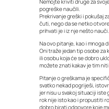
Nemojte kriviti druge za svoj
pogreške naučili.
Prekrivanje greški i pokušaj z
čuti, nego da se netko otvo
prihvati je i iz nje nešto nauči.
Na ovo pitanje, kao i mnoga 
Oni traže jedan tip osobe za
ili osobu koja će se dobro uklo
možete znati kakav je tim niti
Pitanje o greškama je specifič
svatko nekad pogriješi, istov
jer nisu u svakoj situaciji is
rok nije isto kao i propustiti r
dobro birati odgovore koje 