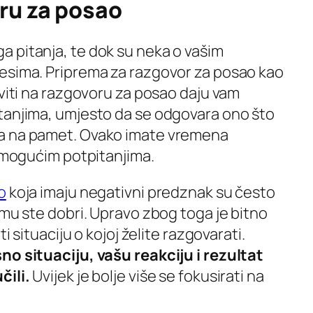
ru za posao
a pitanja, te dok su neka o vašim
esima. Priprema za razgovor za posao kao
aviti na razgovoru za posao daju vam
tanjima, umjesto da se odgovara ono što
a na pamet. Ovako imate vremena
o mogućim potpitanjima.
o
koja imaju negativni predznak su često
emu ste dobri. Upravo zbog toga je bitno
ti situaciju o kojoj želite razgovarati.
no situaciju, vašu reakciju i rezultat
čili.
Uvijek je bolje više se fokusirati na