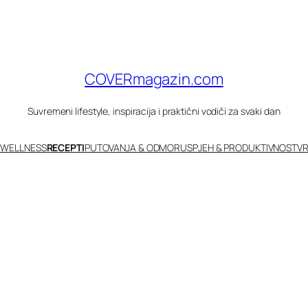
COVERmagazin.com
Suvremeni lifestyle, inspiracija i praktični vodiči za svaki dan
 WELLNESS
RECEPTI
PUTOVANJA & ODMOR
USPJEH & PRODUKTIVNOST
VR