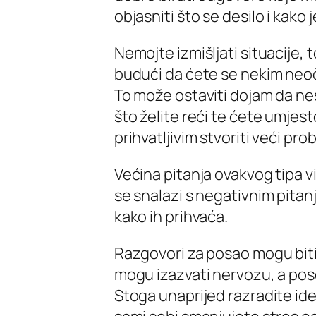
objasniti što se desilo i kako j
Nemojte izmišljati situacije, 
budući da ćete se nekim neoč
To može ostaviti dojam da neš
što želite reći te ćete umjes
prihvatljivim stvoriti veći pro
Većina pitanja ovakvog tipa v
se snalazi s negativnim pitan
kako ih prihvaća.
Razgovori za posao mogu biti 
mogu izazvati nervozu, a pos
Stoga unaprijed razradite ide