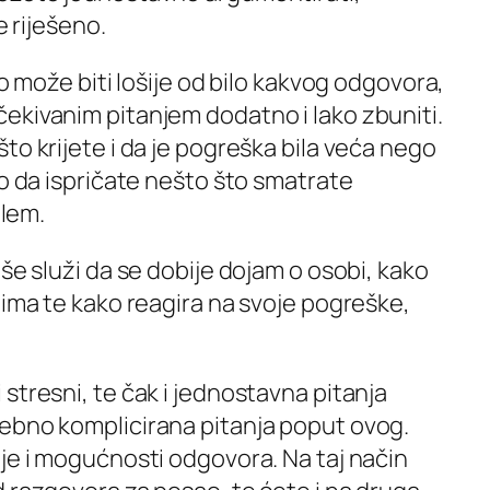
e riješeno.
to može biti lošije od bilo kakvog odgovora,
ekivanim pitanjem dodatno i lako zbuniti.
to krijete i da je pogreška bila veća nego
to da ispričate nešto što smatrate
blem.
iše služi da se dobije dojam o osobi, kako
jima te kako reagira na svoje pogreške,
stresni, te čak i jednostavna pitanja
ebno komplicirana pitanja poput ovog.
je i mogućnosti odgovora. Na taj način