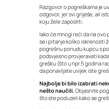
Razgovor o pogreškama je uvi
odgovor, jer svi griješe, al
koju žele zaposliti.
Iako će mnogi reći da na ovo 
se i pitanje koliko iskrenosti 
pogrešnu ponudu kupcu s pogr
podsvjesno provjeravati kada 
grešku (što u npr.5 godina rad
da ponavljate uvijek iste greš
Najbolje bi bilo izabrati nek
nešto naučili.
Objasnite pogre
što ste poduzeli kako se greš