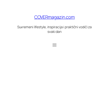
Skoči
do
sadržaja
COVERmagazin.com
Suvremeni lifestyle, inspiracija i praktični vodiči za
svaki dan