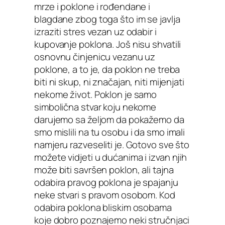
mrze i poklone i rođendane i
blagdane zbog toga što im se javlja
izraziti stres vezan uz odabir i
kupovanje poklona. Još nisu shvatili
osnovnu činjenicu vezanu uz
poklone, a to je, da poklon ne treba
biti ni skup, ni značajan, niti mijenjati
nekome život. Poklon je samo
simbolična stvar koju nekome
darujemo sa željom da pokažemo da
smo mislili na tu osobu i da smo imali
namjeru razveseliti je. Gotovo sve što
možete vidjeti u dućanima i izvan njih
može biti savršen poklon, ali tajna
odabira pravog poklona je spajanju
neke stvari s pravom osobom. Kod
odabira poklona bliskim osobama
koje dobro poznajemo neki stručnjaci