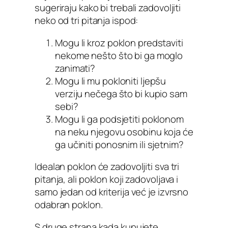
sugeriraju kako bi trebali zadovoljiti
neko od tri pitanja ispod:
Mogu li kroz poklon predstaviti
nekome nešto što bi ga moglo
zanimati?
Mogu li mu pokloniti ljepšu
verziju nečega što bi kupio sam
sebi?
Mogu li ga podsjetiti poklonom
na neku njegovu osobinu koja će
ga učiniti ponosnim ili sjetnim?
Idealan poklon će zadovoljiti sva tri
pitanja, ali poklon koji zadovoljava i
samo jedan od kriterija već je izvrsno
odabran poklon.
S druge strana kada kupujete