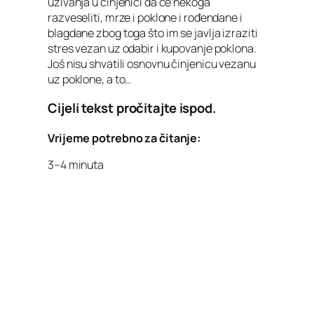
uživanja u činjenici da će nekoga
razveseliti, mrze i poklone i rođendane i
blagdane zbog toga što im se javlja izraziti
stres vezan uz odabir i kupovanje poklona.
Još nisu shvatili osnovnu činjenicu vezanu
uz poklone, a to…
Cijeli tekst pročitajte ispod.
Vrijeme potrebno za čitanje:
3–4 minuta