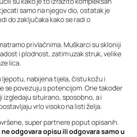
učili su kako je to izrazito kompleksan
jecati samo na njegov dio, ostatak je
di do zaključaka kako se radi o
smatramo privlačnima. Muškarci su skloniji
adost i plodnost, zatim uzak struk, velike
ze lica.
ljepotu, nabijena tijela, čistu kožu i
oje se povezuju s potencijom. One također
 izgledaju situirano, sposobno, a i
ostavljaju vrlo visoko na listi želja.
 savršene, super partnere poput opisanih.
ne odgovara opisu ili odgovara samo u