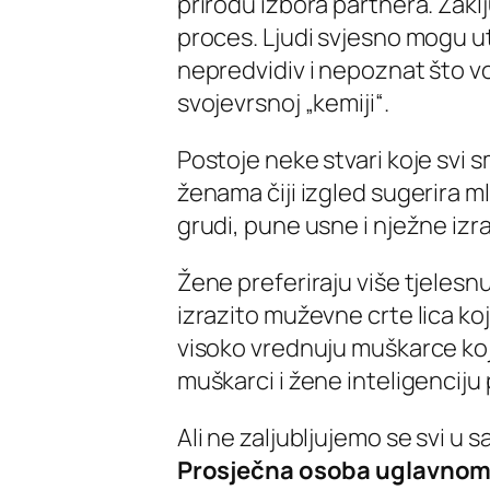
prirodu izbora partnera. Zaklj
proces. Ljudi svjesno mogu ut
nepredvidiv i nepoznat što vo
svojevrsnoj „kemiji“.
Postoje neke stvari koje svi 
ženama čiji izgled sugerira ml
grudi, pune usne i nježne izra
Žene preferiraju više tjelesnu 
izrazito muževne crte lica k
visoko vrednuju muškarce koji
muškarci i žene inteligenciju p
Ali ne zaljubljujemo se svi u
Prosječna osoba uglavnom 