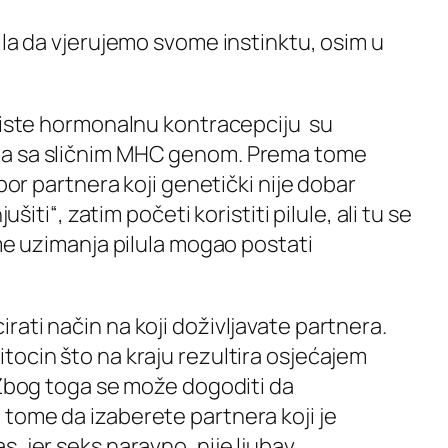
ila da vjerujemo svome instinktu, osim u
oriste hormonalnu kontracepciju su
ma sa sličnim MHC genom. Prema tome
zbor partnera koji genetički nije dobar
ušiti“, zatim početi koristiti pilule, ali tu se
eme uzimanja pilula mogao postati
ati način na koji doživljavate partnera.
tocin što na kraju rezultira osjećajem
 Zbog toga se može dogoditi da
tome da izaberete partnera koji je
, jer seks naravno, nije ljubav.