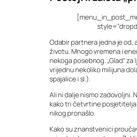
[menu_in_post_men
style=”dropd
Odabir partnera jedna je od, 
životu. Mnogo vremena i ener
nekoga posebnog. „Glad“ za lj
vrijednu nekoliko milijuna do
spajalice i sl.).
Ali ni dalje nismo zadovoljni
kako tri četvrtine posjetitelj
nikog pronašlo.
Kako su znanstvenici proučava