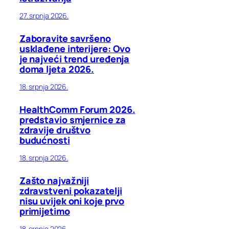
27. srpnja 2026.
Zaboravite savršeno
usklađene interijere: Ovo
je najveći trend uređenja
doma ljeta 2026.
18. srpnja 2026.
HealthComm Forum 2026.
predstavio smjernice za
zdravije društvo
budućnosti
18. srpnja 2026.
Zašto najvažniji
zdravstveni pokazatelji
nisu uvijek oni koje prvo
primijetimo
18. srpnja 2026.