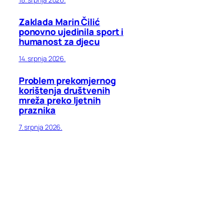
Zaklada Marin Čilić
ponovno ujedinila sport i
humanost za djecu
14. srpnja 2026.
Problem prekomjernog
korištenja društvenih
mreža preko ljetnih
praznika
7. srpnja 2026.