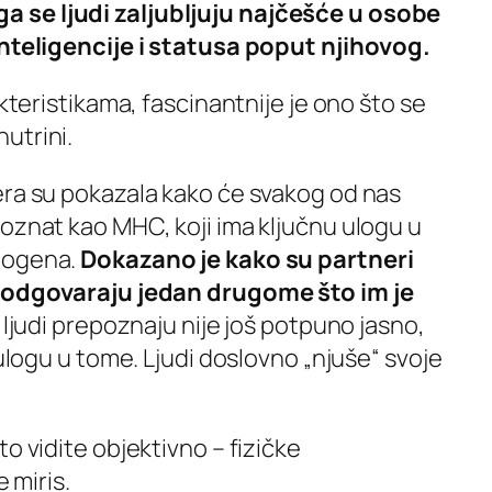
 se ljudi zaljubljuju najčešće u osobe
inteligencije i statusa poput njihovog.
akteristikama, fascinantnije je ono što se
utrini.
era su pokazala kako će svakog od nas
oznat kao MHC, koji ima ključnu ulogu u
togena.
Dokazano je kako su partneri
e odgovaraju jedan drugome što im je
 ljudi prepoznaju nije još potpuno jasno,
 ulogu u tome. Ljudi doslovno „njuše“ svoje
o vidite objektivno – fizičke
e miris.