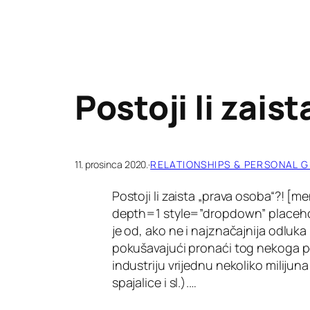
Postoji li zais
11. prosinca 2020.
·
RELATIONSHIPS & PERSONAL 
Postoji li zaista „prava osoba“?!
depth=1 style=”dropdown” placehol
je od, ako ne i najznačajnija odluk
pokušavajući pronaći tog nekoga pos
industriju vrijednu nekoliko milijun
spajalice i sl.).…