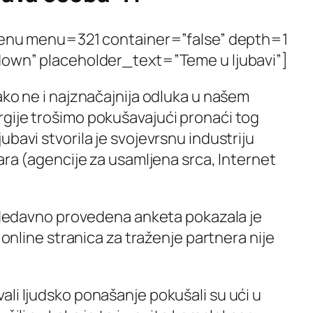
u menu=321 container=”false” depth=1
own” placeholder_text=”Teme u ljubavi”]
ako ne i najznačajnija odluka u našem
gije trošimo pokušavajući pronaći tog
ubavi stvorila je svojevrsnu industriju
lara (agencije za usamljena srca, Internet
. Nedavno provedena anketa pokazala je
a online stranica za traženje partnera nije
li ljudsko ponašanje pokušali su ući u