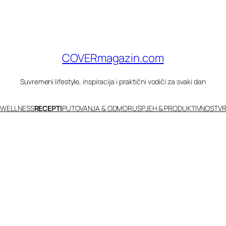
COVERmagazin.com
Suvremeni lifestyle, inspiracija i praktični vodiči za svaki dan
 WELLNESS
RECEPTI
PUTOVANJA & ODMOR
USPJEH & PRODUKTIVNOST
VR