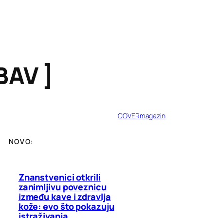
UBAV ]
COVERmagazin
NOVO:
Znanstvenici otkrili
zanimljivu poveznicu
između kave i zdravlja
kože: evo što pokazuju
istraživanja