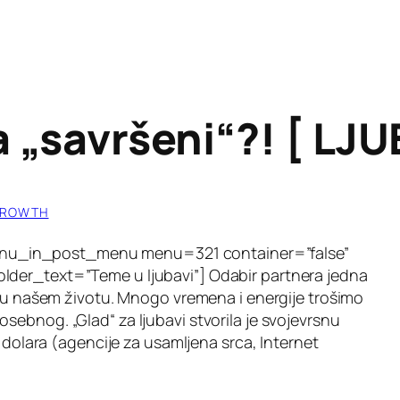
ta „savršeni“?! [ LJ
GROWTH
 [menu_in_post_menu menu=321 container=”false”
der_text=”Teme u ljubavi”] Odabir partnera jedna
a u našem životu. Mnogo vremena i energije trošimo
ebnog. „Glad“ za ljubavi stvorila je svojevrsnu
a dolara (agencije za usamljena srca, Internet