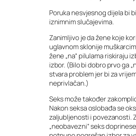
Poruka nesvjesnog dijela bi b
iznimnim slučajevima.
Zanimljivo je da žene koje k
uglavnom sklonije muškarci
žene „na“ pilulama riskiraju i
izbor. (Bilo bi dobro prvo ga „nj
stvara problem jer bi za vrij
neprivlačan.)
Seks može također zakomplicir
Nakon seksa oslobađa se oksi
zaljubljenosti i povezanosti.
„neobavezni“ seks doprinese 
potpuno pogrešan izbor za vas