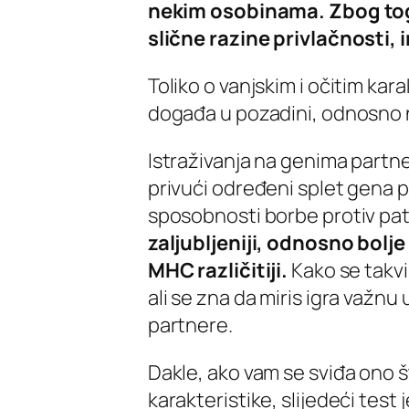
nekim osobinama. Zbog toga
slične razine privlačnosti, 
Toliko o vanjskim i očitim kar
događa u pozadini, odnosno n
Istraživanja na genima partn
privući određeni splet gena p
sposobnosti borbe protiv pa
zaljubljeniji, odnosno bolj
MHC različitiji.
Kako se takvi
ali se zna da miris igra važnu
partnere.
Dakle, ako vam se sviđa ono št
karakteristike, slijedeći test j